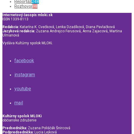
Reportáž
248
Rozhovor
98
Internetový časopis mloki.sk
ISSN 1339-8113
Redakcia:
Katarína K. Cvečková, Lenka Dzadíková, Diana Pavlačková
Jazyková redakcia:
Zuzana Andrejco Ferusová, Anna Zajacová, Martina
Ulmanová
Vydáva Kultúrny spolok MLOKi.
facebook
instagram
youtube
mail
Kultúrny spolok MLOKi
občianske združenie
Predsedníčka:
Zuzana Poliščák Šnircová
Podpredsedníčka:
Lucia Lejková