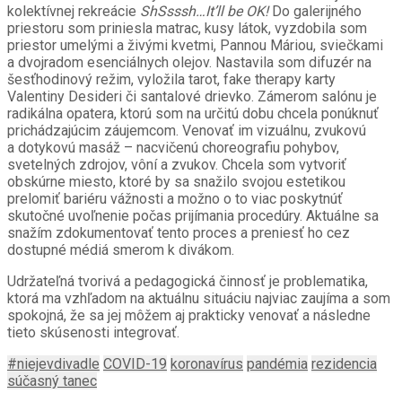
kolektívnej rekreácie
ShSsssh…It’ll be OK!
Do galerijného
priestoru som priniesla matrac, kusy látok, vyzdobila som
priestor umelými a živými kvetmi, Pannou Máriou, sviečkami
a dvojradom esenciálnych olejov. Nastavila som difuzér na
šesťhodinový režim, vyložila tarot, fake therapy karty
Valentiny Desideri či santalové drievko. Zámerom salónu je
radikálna opatera, ktorú som na určitú dobu chcela ponúknuť
prichádzajúcim záujemcom. Venovať im vizuálnu, zvukovú
a dotykovú masáž – nacvičenú choreografiu pohybov,
svetelných zdrojov, vôní a zvukov. Chcela som vytvoriť
obskúrne miesto, ktoré by sa snažilo svojou estetikou
prelomiť bariéru vážnosti a možno o to viac poskytnúť
skutočné uvoľnenie počas prijímania procedúry. Aktuálne sa
snažím zdokumentovať tento proces a preniesť ho cez
dostupné médiá smerom k divákom.
Udržateľná tvorivá a pedagogická činnosť je problematika,
ktorá ma vzhľadom na aktuálnu situáciu najviac zaujíma a som
spokojná, že sa jej môžem aj prakticky venovať a následne
tieto skúsenosti integrovať.
#niejevdivadle
COVID-19
koronavírus
pandémia
rezidencia
súčasný tanec