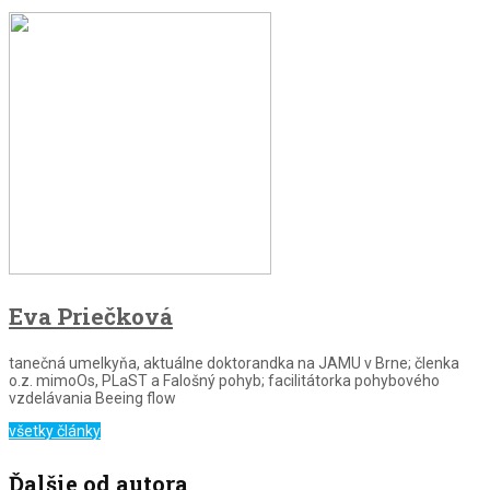
Eva Priečková
tanečná umelkyňa, aktuálne doktorandka na JAMU v Brne; členka
o.z. mimoOs, PLaST a Falošný pohyb; facilitátorka pohybového
vzdelávania Beeing flow
všetky články
Ďalšie od autora