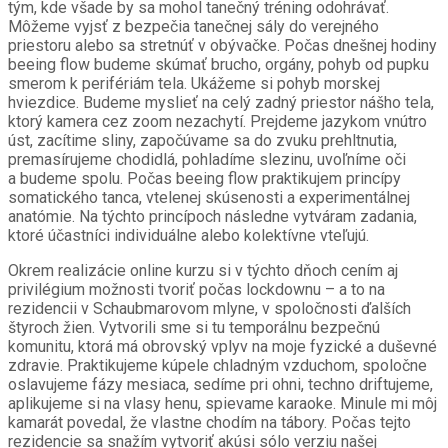
tým, kde všade by sa mohol tanečný tréning odohrávať.
Môžeme vyjsť z bezpečia tanečnej sály do verejného
priestoru alebo sa stretnúť v obývačke. Počas dnešnej hodiny
beeing flow budeme skúmať brucho, orgány, pohyb od pupku
smerom k perifériám tela. Ukážeme si pohyb morskej
hviezdice. Budeme myslieť na celý zadný priestor nášho tela,
ktorý kamera cez zoom nezachytí. Prejdeme jazykom vnútro
úst, zacítime sliny, započúvame sa do zvuku prehltnutia,
premasírujeme chodidlá, pohladíme slezinu, uvoľníme oči
a budeme spolu. Počas beeing flow praktikujem princípy
somatického tanca, vtelenej skúsenosti a experimentálnej
anatómie. Na týchto princípoch následne vytváram zadania,
ktoré účastníci individuálne alebo kolektívne vteľujú.
Okrem realizácie online kurzu si v týchto dňoch cením aj
privilégium možnosti tvoriť počas lockdownu – a to na
rezidencii v Schaubmarovom mlyne, v spoločnosti ďalších
štyroch žien. Vytvorili sme si tu temporálnu bezpečnú
komunitu, ktorá má obrovský vplyv na moje fyzické a duševné
zdravie. Praktikujeme kúpele chladným vzduchom, spoločne
oslavujeme fázy mesiaca, sedíme pri ohni, techno driftujeme,
aplikujeme si na vlasy henu, spievame karaoke. Minule mi môj
kamarát povedal, že vlastne chodím na tábory. Počas tejto
rezidencie sa snažím vytvoriť akúsi sólo verziu našej