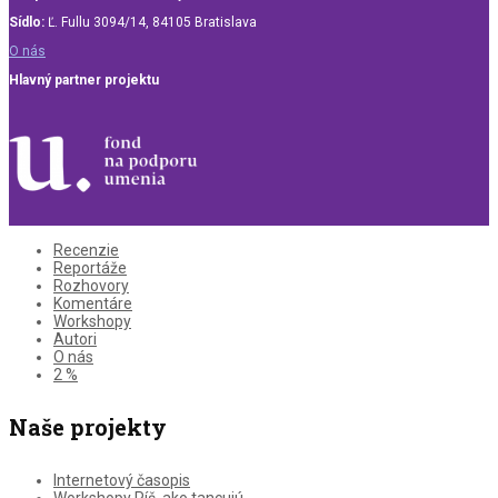
Sídlo:
Ľ. Fullu 3094/14, 84105 Bratislava
O nás
Hlavný partner projektu
Recenzie
Reportáže
Rozhovory
Komentáre
Workshopy
Autori
O nás
2 %
Naše projekty
Internetový časopis