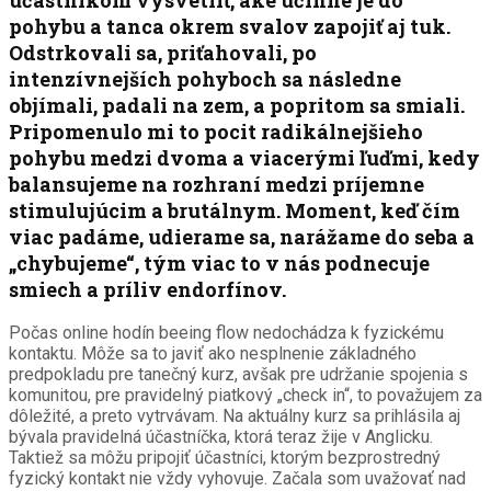
účastníkom vysvetliť, aké účinné je do
pohybu a tanca okrem svalov zapojiť aj tuk.
Odstrkovali sa, priťahovali, po
intenzívnejších pohyboch sa následne
objímali, padali na zem, a popritom sa smiali.
Pripomenulo mi to pocit radikálnejšieho
pohybu medzi dvoma a viacerými ľuďmi, kedy
balansujeme na rozhraní medzi príjemne
stimulujúcim a brutálnym. Moment, keď čím
viac padáme, udierame sa, narážame do seba a
„chybujeme“, tým viac to v nás podnecuje
smiech a príliv endorfínov.
Počas online hodín beeing flow nedochádza k fyzickému
kontaktu. Môže sa to javiť ako nesplnenie základného
predpokladu pre tanečný kurz, avšak pre udržanie spojenia s
komunitou, pre pravidelný piatkový „check in“, to považujem za
dôležité, a preto vytrvávam. Na aktuálny kurz sa prihlásila aj
bývala pravidelná účastníčka, ktorá teraz žije v Anglicku.
Taktiež sa môžu pripojiť účastníci, ktorým bezprostredný
fyzický kontakt nie vždy vyhovuje. Začala som uvažovať nad