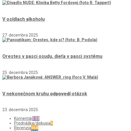
V osídlach alkoholu
27. decembra 2025
Orestes v pasci osudu, dieťa v pasci systému
25. decembra 2025
V nekonečnom kruhu
odpovedí
otázok
23. decembra 2025
Komentár
133
Prednáška/diskusia
6
Recenzia
468