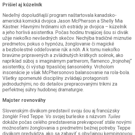
Prišiel aj kúzelník
Nedeľný dopoludňajší program naštartovala kanadsko-
americká komická dvojica Jason McPherson a Shelly Mia
Kästner. Hlavnými hrdinami ich estrády je dvojica – kúzelník
a jeho horlivá asistentka. Počas hodinu trvajúcej šou si divák
užije niekoľko nevšedných skečov. Nechýba tradičné miznutie
predmetov, pokus o hypnózu, žonglovanie či magické
a bezbolestné oddeľovanie rúk a nôh. A k tomu niekoľko
bravúrne pripravených a zvládnutých krátkych scénok, ako
napríklad súboj s imaginárnym partnerom, flamenco „trojnohej“
asistentky, či výstup trpasličej šansoniérky. Vrcholom
inscenácie je však McPhersonovo balansovanie na rola-bola.
Všetky spomenuté disciplíny zvládajú protagonisti
jednoduchými, no do detailov prepracovanými trikmi za
perfektnej súhry hudobnej dramaturgie.
Majster rovnováhy
Slovenským divákom predstavil svoju šou aj francúzsky
žonglér Fred Teppe. Vo svojej burleske s názvom
Tuiles
dokáže počas celého predstavenia prekvapovať stále novými
možnosťami žonglovania s predmetmi bežnej potreby. Teppe
divákom predvádza, ako sa zabaviť s obyčajnou kempingovou