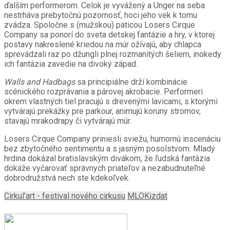
ďalším performerom. Celok je vyvážený a Unger na seba
nestrháva prebytočnú pozornosť, hoci jeho vek k tomu
zvádza. Spoločne s (mužskou) päticou Losers Cirque
Company sa ponorí do sveta detskej fantázie a hry, v ktorej
postavy nakreslené kriedou na múr ožívajú, aby chlapca
sprevádzali raz po džungli plnej rozmanitých šeliem, inokedy
ich fantázia zavedie na divoký západ.
Walls and Hadbags
sa principiálne drží kombinácie
scénického rozprávania a párovej akrobacie. Performeri
okrem vlastných tiel pracujú s drevenými lavicami, s ktorými
vytvárajú prekážky pre parkour, animujú koruny stromov,
stavajú mrakodrapy či vytvárajú múr.
Losers Cirque Company priniesli sviežu, humornú inscenáciu
bez zbytočného sentimentu a s jasným posolstvom. Mladý
hrdina dokázal bratislavským divákom, že ľudská fantázia
dokáže vyčarovať správnych priateľov a nezabudnuteľné
dobrodružstvá nech ste kdekoľvek.
Cirkul'art - festival nového cirkusu
MLOKizdat