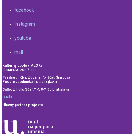
facebook
instagram
youtube
mail
Kultúrny spolok MLOKi
občianske združenie
Predsedníčka:
Zuzana Poliščák Šnircová
Podpredsedníčka:
Lucia Lejková
Sídlo:
Ľ. Fullu 3094/14, 84105 Bratislava
O nás
Hlavný partner projektu