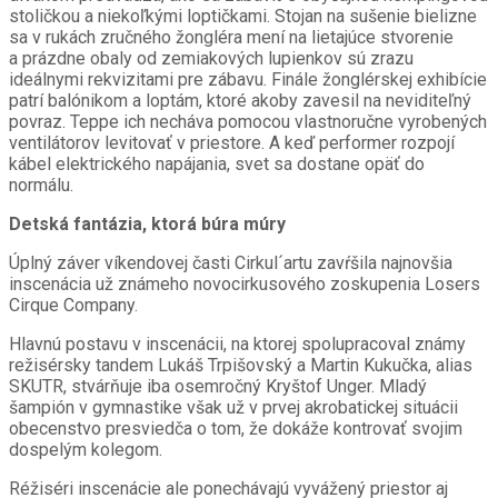
stoličkou a niekoľkými loptičkami. Stojan na sušenie bielizne
sa v rukách zručného žongléra mení na lietajúce stvorenie
a prázdne obaly od zemiakových lupienkov sú zrazu
ideálnymi rekvizitami pre zábavu. Finále žonglérskej exhibície
patrí balónikom a loptám, ktoré akoby zavesil na neviditeľný
povraz. Teppe ich necháva pomocou vlastnoručne vyrobených
ventilátorov levitovať v priestore. A keď performer rozpojí
kábel elektrického napájania, svet sa dostane opäť do
normálu.
Detská fantázia, ktorá búra múry
Úplný záver víkendovej časti Cirkul´artu zavŕšila najnovšia
inscenácia už známeho novocirkusového zoskupenia Losers
Cirque Company.
Hlavnú postavu v inscenácii, na ktorej spolupracoval známy
režisérsky tandem Lukáš Trpišovský a Martin Kukučka, alias
SKUTR, stvárňuje iba osemročný Kryštof Unger. Mladý
šampión v gymnastike však už v prvej akrobatickej situácii
obecenstvo presviedča o tom, že dokáže kontrovať svojim
dospelým kolegom.
Réžiséri inscenácie ale ponechávajú vyvážený priestor aj