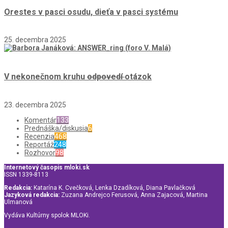
Orestes v pasci osudu, dieťa v pasci systému
25. decembra 2025
V nekonečnom kruhu
odpovedí
otázok
23. decembra 2025
Komentár
133
Prednáška/diskusia
6
Recenzia
468
Reportáž
248
Rozhovor
98
Internetový časopis mloki.sk
ISSN 1339-8113
Redakcia:
Katarína K. Cvečková, Lenka Dzadíková, Diana Pavlačková
Jazyková redakcia:
Zuzana Andrejco Ferusová, Anna Zajacová, Martina
Ulmanová
Vydáva Kultúrny spolok MLOKi.