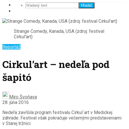
Hľadať
Strange Comedy, Kanada, USA (zdroj: festival
Cirkul'art)
Reportáž
Cirkul’art – nedeľa pod
šapitó
Miro Švoňava
28. júna 2016
Nedeľa zavŕšila program festivalu Cirkul´art v Medickej
záhrade. Festival však pokračuje večernými predstaveniami
v Starej tržnici.