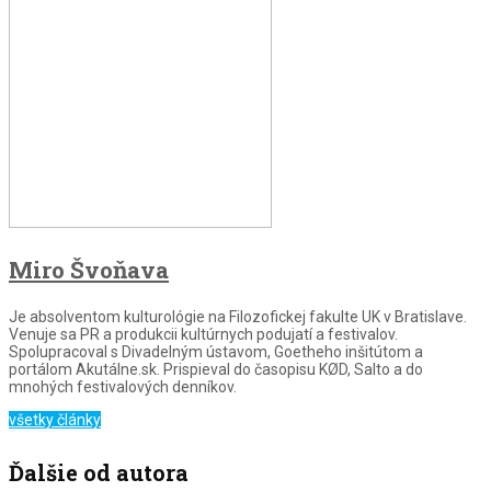
Miro Švoňava
Je absolventom kulturológie na Filozofickej fakulte UK v Bratislave.
Venuje sa PR a produkcii kultúrnych podujatí a festivalov.
Spolupracoval s Divadelným ústavom, Goetheho inšitútom a
portálom Akutálne.sk. Prispieval do časopisu KØD, Salto a do
mnohých festivalových denníkov.
všetky články
Ďalšie od autora