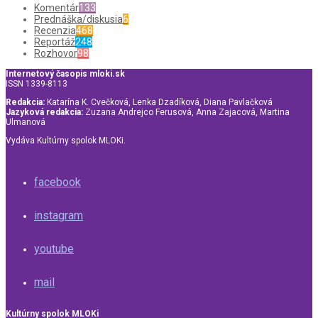
Komentár
133
Prednáška/diskusia
6
Recenzia
468
Reportáž
248
Rozhovor
98
Internetový časopis mloki.sk
ISSN 1339-8113
Redakcia:
Katarína K. Cvečková, Lenka Dzadíková, Diana Pavlačková
Jazyková redakcia:
Zuzana Andrejco Ferusová, Anna Zajacová, Martina
Ulmanová
Vydáva Kultúrny spolok MLOKi.
facebook
instagram
youtube
mail
Kultúrny spolok MLOKi