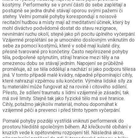
kostýmy. Performerky se v první části do sebe zaplétají a
postupně se jedna druhé stávají oporou svými pažemi či
stehny. Velmi pomalé pohyby korespondují s noisově
recitační hudbou a místy mají až meditativní účinek, který by
mohl diváctvo podvědomě dostat do stavu rezignace,
nevnímání ruchu okolí, stejně jako při pocitu úplného vyčerpání.
Vzájemné proplétání se je umocněno doslovným vniknutím do
sebe za pomocí kostýmů, které v sobě mají kulaté díry,
přesně tvarované pro končetiny. Často nepřirozené pohyby
těla, podpořené splynutím, stírají hranice mezi těly a na
omezenou dobu se stávají jedním. Napojení se průběžně
proměňuje, až se těla oddělují a nachází si jako podporu tělesa
jiná. V tomto případě malé kvádry, nápadně připomínající cihly,
které nahrazují vzpěrnou silu končetin. Výměna lidské síly za
tu materiální může fungovat až na rovině i citového sdílení.
Přesto, že sdílení traumatu s lidmi vzájemně je zásadní, tak
má své limity. Stejně tak jako fyzické tělo má své hranice.
Cihly, potažmo jakýkoliv materiál, mohou dopomáhat k
vzájemné péči a prevenci i před tímto typem vyčerpání.
Pomalé pohyby později vystřídá vniknutí performerek do
prostoru hlediště společným během. Až křečkovité obíhání v
kruzích vede k opětovnému rozpojení těl. Následná akce,