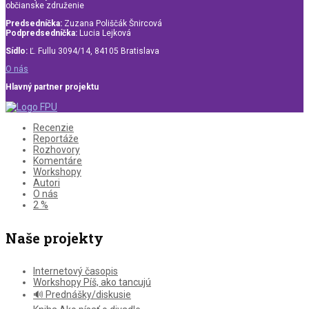
občianske združenie
Predsedníčka:
Zuzana Poliščák Šnircová
Podpredsedníčka:
Lucia Lejková
Sídlo:
Ľ. Fullu 3094/14, 84105 Bratislava
O nás
Hlavný partner projektu
Recenzie
Reportáže
Rozhovory
Komentáre
Workshopy
Autori
O nás
2 %
Naše projekty
Internetový časopis
Workshopy Píš, ako tancujú
🔊 Prednášky/diskusie