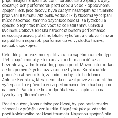
připomínající narážení do zdi či toreadorské zápasy s býky,
obsahuje běh performerek proti sobě a vede k opětovnému
spojení. Běh, jako takový, bývá častým nástrojem až rituálního
prožívání traumatu. Akt běhu, vedoucí k fyzickému vyčerpání,
může napomoci záměně psychické bolesti za fyzickou a
opačně. Stejně tak může vést až ke katarznímu účinku a
uvolnění. Celková tělesná náročnost během performance
neasociuje únavu, potažmo blízké vyhoření, ale úlevu, čímž ani
na publikum nepůsobí performance ve výsledku tísnivě,
naopak uspokojivě.
Celé dílo je provázeno repetitivností a napětím různého typu.
Třeba napětí mimiky, která udává performanci důraz a
bezeslovný, velmi konkrétní, popis i pocit. Možné interpretace
se tím poměrně rychle uzavírají, což bylo na Kiosku určitě
posilněno absencí třetí, zásadní osoby, a to hudebnice
Antonie Beeskow, která nemohla dorazit právě z naprostého
vyčerpání. Ta v původní verzi performance tvoří hudbu přímo
na scéně. Paradoxně tím podpořila téma a naplnila ho na
fyzicky nepřítomné rovině.
Pocit sloučení, komunitního prožívání, byl pro performerky
zásadní i v průběhu vzniku díla. Stejně tak jako je zásadní
pocit kolektivního prožívání traumatu. Najednou spojená síla