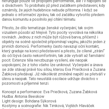
nefunguje pouze ve propojení performerek, ale i v napojení se
s diváctvem. To probíhalo již před začátkem představení, kdy
oznámily, že jejich hudebnice nebude přítomna. I když se
jednalo o informační zprávu, tak od začátku vytvořilo předem
danou komunitu a posilnilo její cítění tématu.
Přesto, že dílo tematizuje ženské vyčerpání, tak svým
vizuálem působí až hřejivě. Tyto pocity vyvolává na několika
rovinách. Jednou z nich může být růžová barva, přičemž i
objekty na scéně společně připomínají vagínu, jakožto jeden z
prvních domovů. Performerky často navazují oční kontakt,
který graduje na konci představení a přesto, že cílené „zírání“
do očí bývá často nekomfortním, tak zde vytváří až familiární
pocit. Extenze těla nevzbuzuje vysílení, ale naopak
uspokojení, že z toho všeho lze uniknout. Vyčerpání a únava
se zde stávají právě tou sílou, kterou Eva Priečková a Zuzana
Žabková předávají. Již několikrát zmíněné napětí se přetváří v
úlevu a naopak. Tato neustálá oscilace udržuje diváctvo v
pozornosti a příjemné tenzi.
Koncept a performance: Eva Priečková, Zuzana Žabková
Hudba: Antonia Beeskow
Light design: Bohdana Sýkorová
Kostýmy a scénografie: Nik Timková, Vojtěch Hlaváček