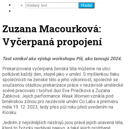
Hľadať
Zuzana Macourková:
Vyčerpaná propojení
Text vznikol ako výstup workshopu Píš, ako tancujú 2024.
Prekarizovaná vyčerpaná ženská těla můžeme na ulici
potkávat každý den, stejně jako v umění. S myšlenkou tlaku
společnosti na ženské tělo a jeho výkonnost, společně se
současnou otázkou prekarizace práce v nezávislé umělecké
scéně pracovalo i tvořivé duo Eva Priečková a Zuzana
Žabková. Jejich performance
Weak Women
vznikla pod
brněnskou zónou pro nezávislé umění Co.Labs a premiéru
měla 19. 12. 2023, tedy přes půl roku před uvedením na
Kiosku.
Jedním z nejsilnějších nástrojů jsou právě jejich unavená těla,
která to fyzicky nedávají najevo, a také jejich protrhané