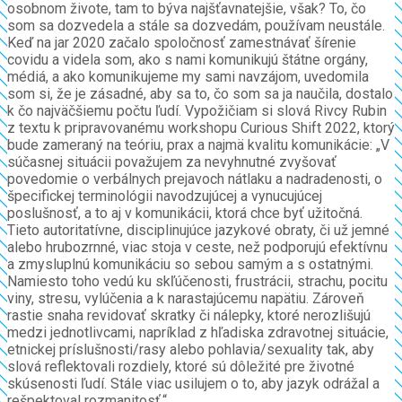
osobnom živote, tam to býva najšťavnatejšie, však? To, čo
som sa dozvedela a stále sa dozvedám, používam neustále.
Keď na jar 2020 začalo spoločnosť zamestnávať šírenie
covidu a videla som, ako s nami komunikujú štátne orgány,
médiá, a ako komunikujeme my sami navzájom, uvedomila
som si, že je zásadné, aby sa to, čo som sa ja naučila, dostalo
k čo najväčšiemu počtu ľudí. Vypožičiam si slová Rivcy Rubin
z textu k pripravovanému workshopu Curious Shift 2022, ktorý
bude zameraný na teóriu, prax a najmä kvalitu komunikácie: „V
súčasnej situácii považujem za nevyhnutné zvyšovať
povedomie o verbálnych prejavoch nátlaku a nadradenosti, o
špecifickej terminológii navodzujúcej a vynucujúcej
poslušnosť, a to aj v komunikácii, ktorá chce byť užitočná.
Tieto autoritatívne, disciplinujúce jazykové obraty, či už jemné
alebo hrubozrnné, viac stoja v ceste, než podporujú efektívnu
a zmysluplnú komunikáciu so sebou samým a s ostatnými.
Namiesto toho vedú ku skľúčenosti, frustrácii, strachu, pocitu
viny, stresu, vylúčenia a k narastajúcemu napätiu. Zároveň
rastie snaha revidovať skratky či nálepky, ktoré nerozlišujú
medzi jednotlivcami, napríklad z hľadiska zdravotnej situácie,
etnickej príslušnosti/rasy alebo pohlavia/sexuality tak, aby
slová reflektovali rozdiely, ktoré sú dôležité pre životné
skúsenosti ľudí. Stále viac usilujem o to, aby jazyk odrážal a
rešpektoval rozmanitosť.“