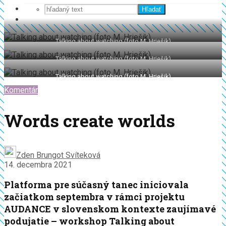
Hľadať
Talking about watching (foto M. Hriešik)
Talking about watching (foto M. Hriešik)
Talking about watching (foto M. Hriešik)
Komentár
Words create worlds
Zden Brungot Svíteková
14. decembra 2021
Platforma pre súčasný tanec iniciovala
začiatkom septembra v rámci projektu
AUDANCE v slovenskom kontexte zaujímavé
podujatie – workshop Talking about