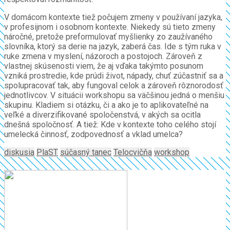
V domácom kontexte tiež počujem zmeny v používaní jazyka,
v profesijnom i osobnom kontexte. Niekedy sú tieto zmeny
náročné, pretože preformulovať myšlienky zo zaužívaného
slovníka, ktorý sa derie na jazyk, zaberá čas. Ide s tým ruka v
ruke zmena v myslení, názoroch a postojoch. Zároveň z
vlastnej skúsenosti viem, že aj vďaka takýmto posunom
vzniká prostredie, kde prúdi život, nápady, chuť zúčastniť sa a
spolupracovať tak, aby fungoval celok a zároveň rôznorodosť
jednotlivcov. V situácii workshopu sa väčšinou jedná o menšiu
skupinu. Kladiem si otázku, či a ako je to aplikovateľné na
veľké a diverzifikované spoločenstvá, v akých sa ocitla
dnešná spoločnosť. A tiež: Kde v kontexte toho celého stojí
umelecká činnosť, zodpovednosť a vklad umelca?
diskusia
PlaST
súčasný tanec
Telocvičňa
workshop