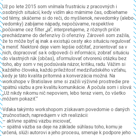
Už po lete 2015 som vnímala frustráciu z pracovných i
osobných situácií, kedy vidím ako márnime čas, odbiehame
od témy, skáčeme si do reči, do myšlienok, nevedomky (alebo
vedomky) zabíjame nápady, nepočúvame, respektíve
počúvame cez filter „ja“, interpretujeme, z rôznych príčin
prechádzame do defenzívy či ofenzívy. Zároveň som zažila,
že to môže byť aj inak a existujú cesty ako situáciu regulovať
a meniť. Niektoré deje viem lepšie odčítať, zorientovať sa v
nich, dopracovať sa k odpovedi či informácii, zobrať situáciu
do vlastných rúk (občas), sformulovať otvorenú otázku bez
toho, aby som v nej podsúvala názor, kritiku, radu. Vážim si
každého človeka, každú príležitosť medziľudského vzťahu,
kedy je táto kvalita prítomná a konverzácia možná. Na
workshope v Bratislave sme si zažili výživné prostredie pre
spätnú väzbu a pre kvalitu komunikácie. A počula som i slová:
„Už nikdy nikomu nič nepoviem, lebo teraz viem, čo všetko
môžem pokaziť.“
Vďaka takýmto workshopom získavam povedomie o daných
zručnostiach, napredujem v ich realizácii:
– aktívne spätnú väzbu iniciovať,
– spätná väzba sa deje na základe súhlasu toho, komu je
určená, slúži autorovi a jeho procesu, smeruje k podpore jeho