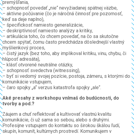
premýšľania,
– schopnosť povedať „nie“ nevyžiadanej spätnej väzbe,
– aktívne počúvanie (čo je náročná činnosť pre pozornosť,
keď sa deje naplno),
– špecifickosť namiesto generalizácie,
– deskriptívnosť namiesto analýzy a kritiky,
– artikulácia toho, čo chcem povedať, na čo sa skutočne
chcem spýtať, čomu často predchádza dôslednejší vlastný
myšlienkový proces,
– čistý jazyk (bez toho, aby implikoval kritiku, vinu, chybu, či
hlúposť adresáta),
– klásť otvorené neutrálne otázky,
– schopnosť svedectva (witnessing),
– byť si vedomý svojej pozície, postoja, zámeru, s ktorými do
komunikácie vstupujem,
– čaro spojky „a“ verzus katastrofa spojky „ale“.
Aké presahy z workshopu vnímaš do budúcnosti, do
tvorby a pod.?
Záujem a chuť reflektovať a kultivovať vlastnú kvalitu
komunikácie, či už sama so sebou, alebo s druhými.
Profesijne vstupujem do kontaktu so širokou škálou ľudí,
skupín, komunít, kultúrnych prostredí. Komunikujem v