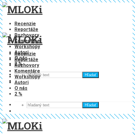
Recenzie
Reportáže
Rozhovory
Komentáre
Workshopy
Autori
Recenzie
O nás
Reportáže
2 %
Rozhovory
Komentáre
Hľadať
Workshopy
Autori
O nás
2 %
Hľadať