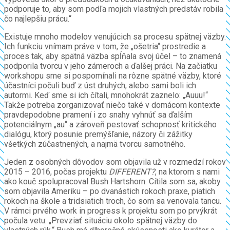
podporuje to, aby som podľa mojich vlastných predstáv robila
čo najlepšiu prácu.“
Existuje mnoho modelov venujúcich sa procesu spätnej väzby.
Ich funkciu vnímam práve v tom, že „ošetria“ prostredie a
proces tak, aby spätná väzba spĺňala svoj účel – to znamená
podporila tvorcu v jeho zámeroch a ďalšej práci. Na začiatku
workshopu sme si pospomínali na rôzne spätné väzby, ktoré
účastníci počuli buď z úst druhých, alebo sami boli ich
autormi. Keď sme si ich čítali, mnohokrát zaznelo: „Auuu!“
Takže potreba zorganizovať niečo také v domácom kontexte
pravdepodobne pramení i zo snahy vyhnúť sa ďalším
potenciálnym „au“ a zároveň pestovať schopnosť kritického
dialógu, ktorý posunie premýšľanie, názory či zážitky
všetkých zúčastnených, a najmä tvorcu samotného.
Jeden z osobných dôvodov som objavila už v rozmedzí rokov
2015 – 2016, počas projektu
DIFFERENT?
, na ktorom s nami
ako kouč spolupracoval Bush Hartshorn. Cítila som sa, akoby
som objavila Ameriku – po dvanástich rokoch praxe, piatich
rokoch na škole a tridsiatich troch, čo som sa venovala tancu.
V rámci prvého work in progress k projektu som po prvýkrát
počula vetu: „Prevziať situáciu okolo spätnej väzby do