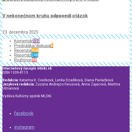
V nekonečnom kruhu
odpovedí
otázok
23. decembra 2025
Komentár
133
Prednáška/diskusia
6
Recenzia
468
Reportáž
248
Rozhovor
98
Internetový časopis mloki.sk
ISSN 1339-8113
Redakcia:
Katarína K. Cvečková, Lenka Dzadíková, Diana Pavlačková
Jazyková redakcia:
Zuzana Andrejco Ferusová, Anna Zajacová, Martina
Ulmanová
Vydáva Kultúrny spolok MLOKi.
facebook
instagram