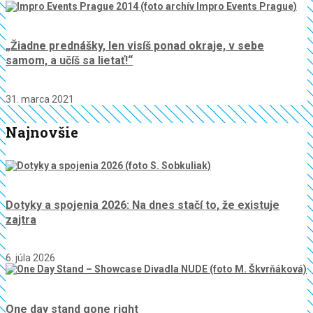
„Žiadne prednášky, len visíš ponad okraje, v sebe
samom, a učíš sa lietať!“
31. marca 2021
Najnovšie
Dotyky a spojenia 2026: Na dnes stačí to, že existuje
zajtra
6. júla 2026
One day stand gone right