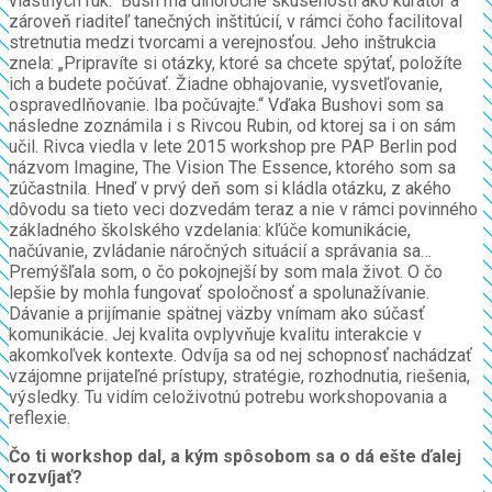
vlastných rúk.“ Bush má dlhoročné skúsenosti ako kurátor a
zároveň riaditeľ tanečných inštitúcií, v rámci čoho facilitoval
stretnutia medzi tvorcami a verejnosťou. Jeho inštrukcia
znela: „Pripravíte si otázky, ktoré sa chcete spýtať, položíte
ich a budete počúvať. Žiadne obhajovanie, vysvetľovanie,
ospravedlňovanie. Iba počúvajte.“ Vďaka Bushovi som sa
následne zoznámila i s Rivcou Rubin, od ktorej sa i on sám
učil. Rivca viedla v lete 2015 workshop pre PAP Berlin pod
názvom Imagine, The Vision The Essence, ktorého som sa
zúčastnila. Hneď v prvý deň som si kládla otázku, z akého
dôvodu sa tieto veci dozvedám teraz a nie v rámci povinného
základného školského vzdelania: kľúče komunikácie,
načúvanie, zvládanie náročných situácií a správania sa…
Premýšľala som, o čo pokojnejší by som mala život. O čo
lepšie by mohla fungovať spoločnosť a spolunažívanie.
Dávanie a prijímanie spätnej väzby vnímam ako súčasť
komunikácie. Jej kvalita ovplyvňuje kvalitu interakcie v
akomkoľvek kontexte. Odvíja sa od nej schopnosť nachádzať
vzájomne prijateľné prístupy, stratégie, rozhodnutia, riešenia,
výsledky. Tu vidím celoživotnú potrebu workshopovania a
reflexie.
Čo ti workshop dal, a kým spôsobom sa o dá ešte ďalej
rozvíjať?