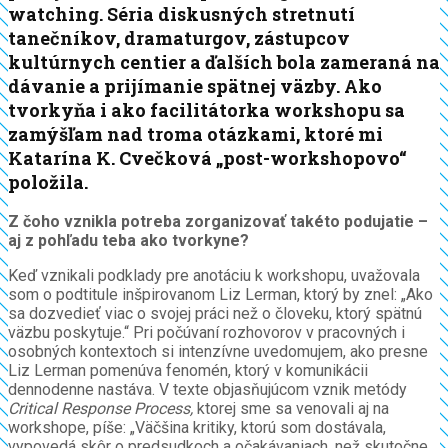
watching. Séria diskusných stretnutí
tanečníkov, dramaturgov, zástupcov
kultúrnych centier a ďalších bola zameraná na
dávanie a prijímanie spätnej väzby. Ako
tvorkyňa i ako facilitátorka workshopu sa
zamýšľam nad troma otázkami, ktoré mi
Katarína K. Cvečková „post-workshopovo“
položila.
Z čoho vznikla potreba zorganizovať takéto podujatie –
aj z pohľadu teba ako tvorkyne?
Keď vznikali podklady pre anotáciu k workshopu, uvažovala
som o podtitule inšpirovanom Liz Lerman, ktorý by znel: „Ako
sa dozvedieť viac o svojej práci než o človeku, ktorý spätnú
väzbu poskytuje.“ Pri počúvaní rozhovorov v pracovných i
osobných kontextoch si intenzívne uvedomujem, ako presne
Liz Lerman pomenúva fenomén, ktorý v komunikácii
dennodenne nastáva. V texte objasňujúcom vznik metódy
Critical Response Process,
ktorej sme sa venovali aj na
workshope, píše: „Väčšina kritiky, ktorú som dostávala,
vypovedá skôr o predsudkoch a očakávaniach, než skutočne