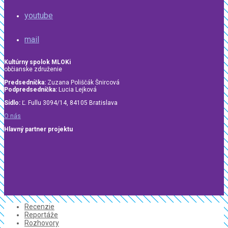
youtube
mail
Kultúrny spolok MLOKi
občianske združenie
Predsedníčka:
Zuzana Poliščák Šnircová
Podpredsedníčka:
Lucia Lejková
Sídlo:
Ľ. Fullu 3094/14, 84105 Bratislava
O nás
Hlavný partner projektu
Recenzie
Reportáže
Rozhovory