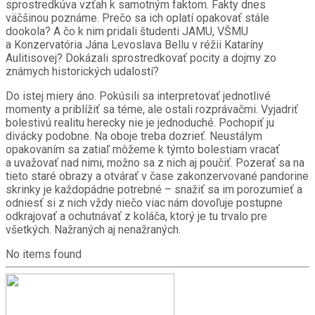
sprostredkúva vzťah k samotným faktom. Fakty dnes
väčšinou poznáme. Prečo sa ich oplatí opakovať stále
dookola? A čo k nim pridali študenti JAMU, VŠMU
a Konzervatória Jána Levoslava Bellu v réžii Kataríny
Aulitisovej? Dokázali sprostredkovať pocity a dojmy zo
známych historických udalostí?
Do istej miery áno. Pokúsili sa interpretovať jednotlivé
momenty a priblížiť sa téme, ale ostali rozprávačmi. Vyjadriť
bolestivú realitu herecky nie je jednoduché. Pochopiť ju
divácky podobne. Na oboje treba dozrieť. Neustálym
opakovaním sa zatiaľ môžeme k týmto bolestiam vracať
a uvažovať nad nimi, možno sa z nich aj poučiť. Pozerať sa na
tieto staré obrazy a otvárať v čase zakonzervované pandorine
skrinky je každopádne potrebné – snažiť sa im porozumieť a
odniesť si z nich vždy niečo viac nám dovoľuje postupne
odkrajovať a ochutnávať z koláča, ktorý je tu trvalo pre
všetkých. Nažraných aj nenažraných.
No items found