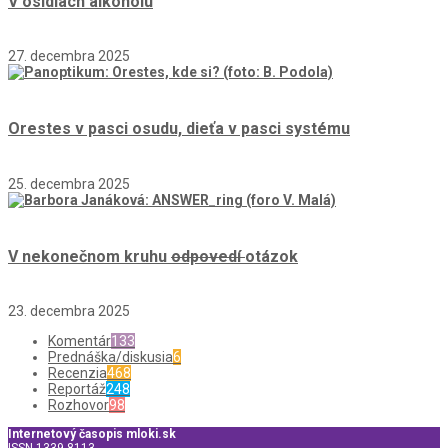
V osídlach alkoholu
27. decembra 2025
Orestes v pasci osudu, dieťa v pasci systému
25. decembra 2025
V nekonečnom kruhu
odpovedí
otázok
23. decembra 2025
Komentár
133
Prednáška/diskusia
6
Recenzia
468
Reportáž
248
Rozhovor
98
Internetový časopis mloki.sk