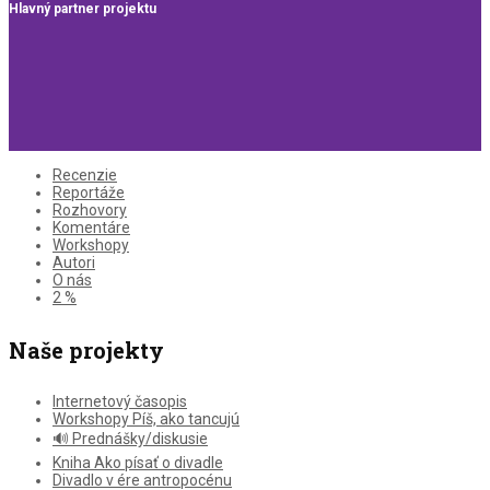
Hlavný partner projektu
Recenzie
Reportáže
Rozhovory
Komentáre
Workshopy
Autori
O nás
2 %
Naše projekty
Internetový časopis
Workshopy Píš, ako tancujú
🔊 Prednášky/diskusie
Kniha Ako písať o divadle
Divadlo v ére antropocénu