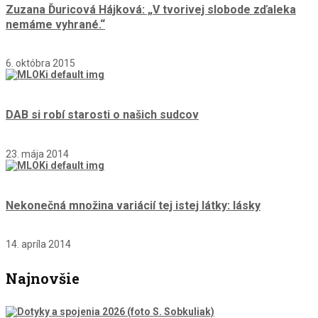
Zuzana Ďuricová Hájková: „V tvorivej slobode zďaleka
nemáme vyhrané.“
6. októbra 2015
DAB si robí starosti o našich sudcov
23. mája 2014
Nekonečná množina variácií tej istej látky: lásky
14. apríla 2014
Najnovšie