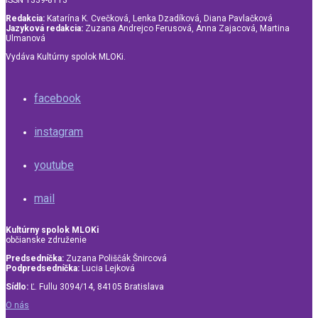
ISSN 1339-8113
Redakcia:
Katarína K. Cvečková, Lenka Dzadíková, Diana Pavlačková
Jazyková redakcia:
Zuzana Andrejco Ferusová, Anna Zajacová, Martina
Ulmanová
Vydáva Kultúrny spolok MLOKi.
facebook
instagram
youtube
mail
Kultúrny spolok MLOKi
občianske združenie
Predsedníčka:
Zuzana Poliščák Šnircová
Podpredsedníčka:
Lucia Lejková
Sídlo:
Ľ. Fullu 3094/14, 84105 Bratislava
O nás