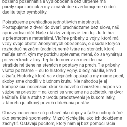
božieho požehnania a vyslobodenia cez utrpenie má
paralyzujúci účinok a my si následne uvedomujeme čudnú
dualitu tejto symboliky.
Pokračujeme prehliadkou jednotlivých miestností.
Postupujeme z dverí do dverí, prechádzame bez slova, náš
sprievodca mlčí. Naše otázky zodpovie len dej. Je to hra
s priestorom a materiálmi. Vidíme príbehy z vojny, ktorá má
vždy svoje obete: Anonymných obesencov, o osude ktorých
rozhodujú neznámi úradníci; nemé tváre na stenách, ktoré
maľuje smrť, kým my potichu spievame; mená, čo sa vynárajú
pri sviečkach z tmy. Teplo domovov sa mení len na
strašidelné tiene na stenách a postavy na prach. Tie príbehy
všetci poznáme – sú to historky vojny, biedy, násilia, krívd
a žiaľu. Historky, ktoré sa v dejinách opakujú a my máme pocit,
akoby sme chodili v bludnom kruhu. Nie náhodou je aj
kompozícia inscenácie skôr kruhového charakteru, aspoň vo
väzbe na priestor – na konci sa vraciame na začiatok, na dvor
kaštieľa. Biela stuha z úvodu predstavenia je kusom látky,
z ktorého je utkaný povrch oblečenia postáv.
Obrazy inscenácie sú prchavé ako dojmy a ťažko uchopiteľné
ako samotné spomienky. Miznú rýchlejšie, ako ich dokážeme
zachytiť. Ostávajú pocitom, ktorý nám aj bez pomoci rácia