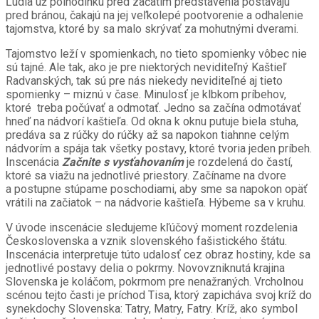
Ľudia už polhodinku pred začatím predstavenia postávajú
pred bránou, čakajú na jej veľkolepé pootvorenie a odhalenie
tajomstva, ktoré by sa malo skrývať za mohutnými dverami.
Tajomstvo leží v spomienkach, no tieto spomienky vôbec nie
sú tajné. Ale tak, ako je pre niektorých neviditeľný Kaštieľ
Radvanských, tak sú pre nás niekedy neviditeľné aj tieto
spomienky – miznú v čase. Minulosť je klbkom príbehov,
ktoré treba počúvať a odmotať. Jedno sa začína odmotávať
hneď na nádvorí kaštieľa. Od okna k oknu putuje biela stuha,
predáva sa z rúčky do rúčky až sa napokon tiahnne celým
nádvorím a spája tak všetky postavy, ktoré tvoria jeden príbeh.
Inscenácia
Začnite s vysťahovaním
je rozdelená do častí,
ktoré sa viažu na jednotlivé priestory. Začíname na dvore
a postupne stúpame poschodiami, aby sme sa napokon opäť
vrátili na začiatok – na nádvorie kaštieľa. Hýbeme sa v kruhu.
V úvode inscenácie sledujeme kľúčový moment rozdelenia
Československa a vznik slovenského fašistického štátu.
Inscenácia interpretuje túto udalosť cez obraz hostiny, kde sa
jednotlivé postavy delia o pokrmy. Novovzniknutá krajina
Slovenska je koláčom, pokrmom pre nenažraných. Vrcholnou
scénou tejto časti je príchod Tisa, ktorý zapicháva svoj kríž do
synekdochy Slovenska: Tatry, Matry, Fatry. Kríž, ako symbol