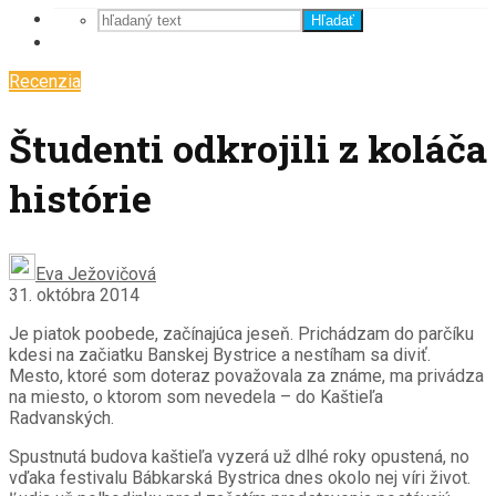
Hľadať
Recenzia
Študenti odkrojili z koláča
histórie
Eva Ježovičová
31. októbra 2014
Je piatok poobede, začínajúca jeseň. Prichádzam do parčíku
kdesi na začiatku Banskej Bystrice a nestíham sa diviť.
Mesto, ktoré som doteraz považovala za známe, ma privádza
na miesto, o ktorom som nevedela – do Kaštieľa
Radvanských.
Spustnutá budova kaštieľa vyzerá už dlhé roky opustená, no
vďaka festivalu Bábkarská Bystrica dnes okolo nej víri život.