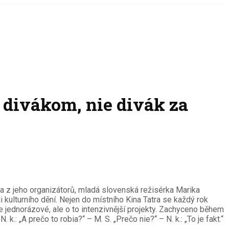
 divákom, nie divák za
a z jeho organizátorů, mladá slovenská režisérka Marika
kulturního dění. Nejen do místního Kina Tatra se každý rok
e jednorázové, ale o to intenzivnější projekty. Zachyceno během
: „A prečo to robia?“ – M. S. „Prečo nie?“ – N. k.: „To je fakt.“