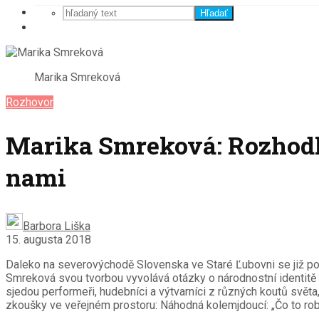
Hľadať
Marika Smreková
Rozhovor
Marika Smreková: Rozhodli
nami
Barbora Liška
15. augusta 2018
Daleko na severovýchodě Slovenska ve Staré Ľubovni se již po 
Smreková svou tvorbou vyvolává otázky o národnostní identitě 
sjedou performeři, hudebníci a výtvarníci z různých koutů svět
zkoušky ve veřejném prostoru: Náhodná kolemjdoucí: „Čo to robia?“