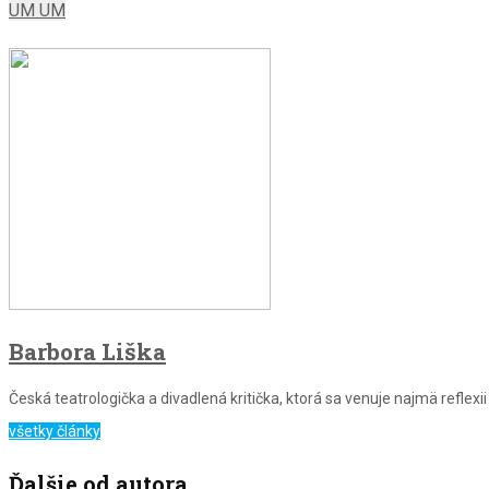
UM UM
Barbora Liška
Česká teatrologička a divadlená kritička, ktorá sa venuje najmä refle
všetky články
Ďalšie od autora