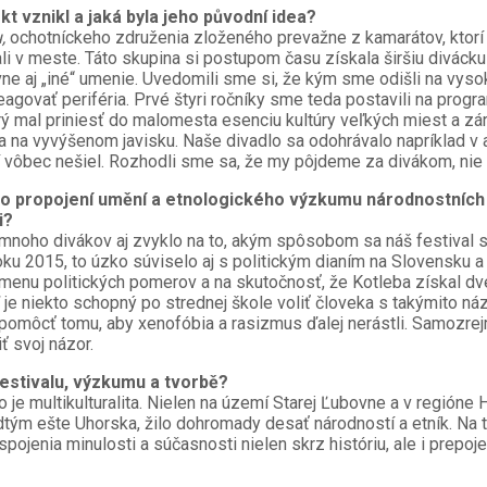
t vznikl a jaká byla jeho původní idea?
u,
ochotníckeho združenia zloženého prevažne z kamarátov, ktorí ro
li v meste. Táto skupina si postupom času získala širšiu diváck
ovne aj „iné“ umenie. Uvedomili sme si, že kým sme odišli na v
agovať periféria. Prvé štyri ročníky sme teda postavili na progr
orý mal priniesť do malomesta esenciu kultúry veľkých miest a z
a na vyvýšenom javisku. Naše divadlo sa odohrávalo napríklad v a
stí vôbec nešiel. Rozhodli sme sa, že my pôjdeme za divákom, nie
propojení umění a etnologického výzkumu národnostních men
i?
 mnoho divákov aj zvyklo na to, akým spôsobom sa náš festival 
roku 2015, to úzko súviselo aj s politickým dianím na Slovensku a 
enu politických pomerov a na skutočnosť, že Kotleba získal dves
 je niekto schopný po strednej škole voliť človeka s takýmito náz
 pomôcť tomu, aby xenofóbia a rasizmus ďalej nerástli. Samozre
ť svoj názor.
estivalu, výzkumu a tvorbě?
o je multikulturalita. Nielen na území Starej Ľubovne a v regióne 
dtým ešte Uhorska, žilo dohromady desať národností a etník. Na 
jenia minulosti a súčasnosti nielen skrz históriu, ale i prepoj