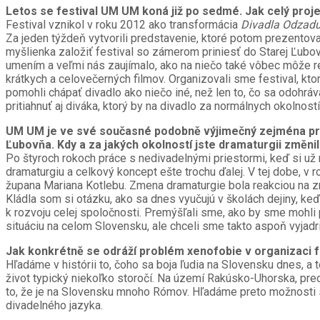
Letos se festival UM UM koná již po sedmé. Jak celý projek
Festival vznikol v roku 2012 ako transformácia
Divadla Odzad
Za jeden týždeň vytvorili predstavenie, ktoré potom prezentova
myšlienka založiť festival so zámerom priniesť do Starej Ľub
umením a veľmi nás zaujímalo, ako na niečo také vôbec môže re
krátkych a celovečerných filmov. Organizovali sme festival, kt
pomohli chápať divadlo ako niečo iné, než len to, čo sa odohráv
pritiahnuť aj diváka, ktorý by na divadlo za normálnych okolno
UM UM je ve své současné podobně výjimečný zejména pro 
Ľubovňa. Kdy a za jakých okolností jste dramaturgii změnil
Po štyroch rokoch práce s nedivadelnými priestormi, keď si už
dramaturgiu a celkový koncept ešte trochu ďalej. V tej dobe, v 
župana Mariana Kotlebu. Zmena dramaturgie bola reakciou na zm
Kládla som si otázku, ako sa dnes vyučujú v školách dejiny, keď
k rozvoju celej spoločnosti. Premýšľali sme, ako by sme mohli
situáciu na celom Slovensku, ale chceli sme takto aspoň vyjadri
Jak konkrétně se odráží problém xenofobie v organizaci f
Hľadáme v histórii to, čoho sa boja ľudia na Slovensku dnes, a t
život typický niekoľko storočí. Na území Rakúsko-Uhorska, pre
to, že je na Slovensku mnoho Rómov. Hľadáme preto možnosti spo
divadelného jazyka.