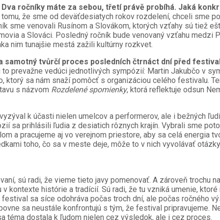
va ročníky máte za sebou, třetí právě probíhá. Jaká konkré
tomu, že sme od deväťdesiatych rokov rozdelení, chceli sme pouk
ík sme venovali Rusínom a Slovákom, ktorých vzťahy sú tiež ešte
ómovia a Slováci. Posledný ročník bude venovaný vzťahu medzi P
ka nim tunajšie mestá zažili kultúrny rozkvet.
a samotný tvůrčí proces posledních čtrnáct dní před festi
 to prevažne vedúci jednotlivých sympózií: Martin Jakubčo v s
orý sa nám snaží pomôcť s organizáciou celého festivalu. Tento
ýstavu s názvom
Rozdelené spomienky
, ktorá reflektuje odsun 
 vyzýval k účasti nielen umelcov a performerov, ale i bežných ľud
 sa prihlásili ľudia z desiatich rôznych krajín. Vybrali sme pot
m a pracujeme aj vo verejnom priestore, aby sa celá energia tv
edkami toho, čo sa v meste deje, môže to v nich vyvolávať otázky
vaní, sú radi, že vieme tieto javy pomenovať. A zároveň trochu n
kontexte histórie a tradícií. Sú radi, že tu vzniká umenie, ktoré
 festival sa síce odohráva počas troch dní, ale počas ročného v
bovne sa neustále konfrontujú s tým, že festival pripravujeme. 
a téma dostala k ľudom nielen cez výsledok, ale i cez proces.