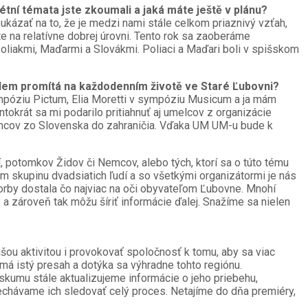
tní témata jste zkoumali a jaká máte ještě v plánu?
ázať na to, že je medzi nami stále celkom priaznivý vzťah,
 na relatívne dobrej úrovni. Tento rok sa zaoberáme
oliakmi, Maďarmi a Slovákmi. Poliaci a Maďari boli v spišskom
valem promítá na každodenním životě ve Staré Ľubovni?
ympóziu Pictum, Elia Moretti v sympóziu Musicum a ja mám
krát sa mi podarilo pritiahnuť aj umelcov z organizácie
Nemcov zo Slovenska do zahraničia. Vďaka UM UM-u bude k
í, potomkov Židov či Nemcov, alebo tých, ktorí sa o túto tému
om skupinu dvadsiatich ľudí a so všetkými organizátormi je nás
orby dostala čo najviac na oči obyvateľom Ľubovne. Mnohí
 a zároveň tak môžu šíriť informácie ďalej. Snažíme sa nielen
ašou aktivitou i provokovať spoločnosť k tomu, aby sa viac
 má istý presah a dotýka sa výhradne tohto regiónu.
ýskumu stále aktualizujeme informácie o jeho priebehu,
Nechávame ich sledovať celý proces. Netajíme do dňa premiéry,