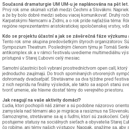
Současná dramaturgie UM UM-u je naplánována na pět let. D
Prvý rok sme skúmali vzťah medzi Čechmi a Slovákmi. Napriek 
a že by bolo dobré medzi sebou viacej komunikovať. Druhý ročn
Karpatskými Nemcami a Židmi, a o rok príde najťažšia téma: R
regióne reprezentantmi aristokratickej spoločenskej vrstvy, vďa
Kdo se projektu účastní a jak se závěrečná fáze výzkumu 
Tento rok sme skupina predovšetkým štyroch organizátorov. Sú
Sympozium Theatrum. Posledným členom týmu je Tomáš Senko, kt
antikomplex.sk a v rámci festivalu uvedieme multimediálnu v
prístupná v Starej Ľubovni celý mesiac.
Samotní účastníci boli vybraní prostredníctvom open call, ktorý
jednoducho zaujímajú. Do troch spomínaných otvorených sympózií
dohromady dvadsaťpäť. Stretávame sa dva týždne pred festivalo
z nich neprídu na finálny výsledok, ale takto sa aspoň stanú sv
tvoriť umenie, ale hlavne dostať témy do verejného priestoru.
Jak reagují na vaše aktivity domácí?
Ľudia, ktorí pochopili náš zámer a sú podobne názorovo oriento
zamyslela nad témami ako je migrácia a rasizmus na Slovensku v 
Samozrejme, stretávame sa aj s ľuďmi, ktorí sú zaskočení. Celý
postujeme statusy na sociálnych sieťach a obyvatelia Starej Ľu
čo robíme, ani témy našich výstupov. Naopak, snažíme sa, aby s