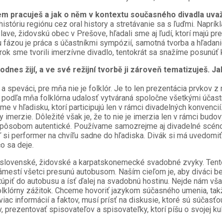
m pracuješ a jak o něm v kontextu současného divadla uva
 históriu regiónu cez oral history a stretávanie sa s ľuďmi. Nap
lave, židovskú obec v Prešove, hľadali sme aj ľudí, ktorí majú 
 fázou je práca s účastníkmi sympózií, samotná tvorba a hľadani
 rok sme tvorili imerzívne divadlo, tentokrát sa snažíme posunú
dodnes žijí, a ve své režijní tvorbě ji zároveň tematizuješ. 
speváci, pre mňa nie je folklór. Je to len prezentácia prvkov z mi
podľa mňa folklórna udalosť vytváraná spoločne všetkými účastn
tme v hľadisku, ktorí participujú len v rámci divadelných konvenc
erzie. Dôležité však je, že to nie je imerzia len v rámci budovy
m spôsobom autentické. Používame samozrejme aj divadelné scéno
eď si performer na chvíľu sadne do hľadiska. Divák si má uvedomi
čo sa deje.
 slovenské, židovské a karpatskonemecké svadobné zvyky. Tento
mestí všetci presunú autobusom. Naším cieľom je, aby diváci bez
piť do autobusu a ísť ďalej na svadobnú hostinu. Nejde nám vša
klórny zážitok. Chceme hovoriť jazykom súčasného umenia, takže
ac informácií a faktov, musí prísť na diskusie, ktoré sú súčasťou 
rezentovať spisovateľov a spisovateľky, ktorí píšu o svojej kult