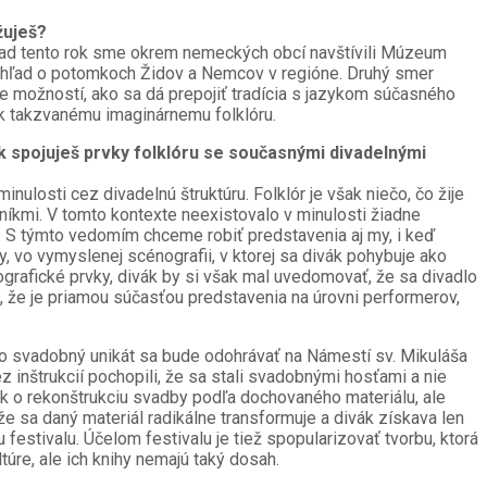
žuješ?
ríklad tento rok sme okrem nemeckých obcí navštívili Múzeum
prehľad o potomkoch Židov a Nemcov v regióne. Druhý smer
e možností, ako sa dá prepojiť tradícia s jazykom súčasného
ť k takzvanému imaginárnemu folklóru.
Jak spojuješ prvky folklóru se současnými divadelnými
nulosti cez divadelnú štruktúru. Folklór je však niečo, čo žije
íkmi. V tomto kontexte neexistovalo v minulosti žiadne
ií. S týmto vedomím chceme robiť predstavenia aj my, i keď
, vo vymyslenej scénografii, v ktorej sa divák pohybuje ako
grafické prvky, divák by si však mal uvedomovať, že sa divadlo
ť, že je priamou súčasťou predstavenia na úrovni performerov,
 svadobný unikát sa bude odohrávať na Námestí sv. Mikuláša
 inštrukcií pochopili, že sa stali svadobnými hosťami a nie
k o rekonštrukciu svadby podľa dochovaného materiálu, ale
 sa daný materiál radikálne transformuje a divák získava len
festivalu. Účelom festivalu je tiež spopularizovať tvorbu, ktorá
úre, ale ich knihy nemajú taký dosah.