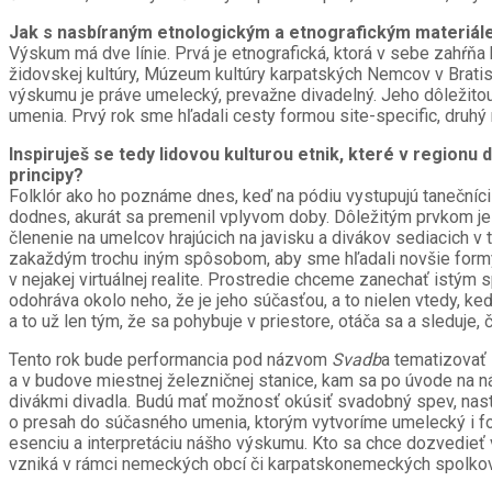
Jak s nasbíraným etnologickým a etnografickým materiále
Výskum má dve línie. Prvá je etnografická, ktorá v sebe zahŕňa
židovskej kultúry, Múzeum kultúry karpatských Nemcov v Bratis
výskumu je práve umelecký, prevažne divadelný. Jeho dôležitou
umenia. Prvý rok sme hľadali cesty formou site-specific, druhý
Inspiruješ se tedy lidovou kulturou etnik, které v regionu 
principy?
Folklór ako ho poznáme dnes, keď na pódiu vystupujú tanečníci a 
dodnes, akurát sa premenil vplyvom doby. Dôležitým prvkom je 
členenie na umelcov hrajúcich na javisku a divákov sediacich v 
zakaždým trochu iným spôsobom, aby sme hľadali novšie formy im
v nejakej virtuálnej realite. Prostredie chceme zanechať istý
odohráva okolo neho, že je jeho súčasťou, a to nielen vtedy, k
a to už len tým, že sa pohybuje v priestore, otáča sa a sleduje, 
Tento rok bude performancia pod názvom
Svadb
a tematizovať
a v budove miestnej železničnej stanice, kam sa po úvode na ná
divákmi divadla. Budú mať možnosť okúsiť svadobný spev, nastú
o presah do súčasného umenia, ktorým vytvoríme umelecký i fol
esenciu a interpretáciu nášho výskumu. Kto sa chce dozvedieť vi
vzniká v rámci nemeckých obcí či karpatskonemeckých spolkov, p