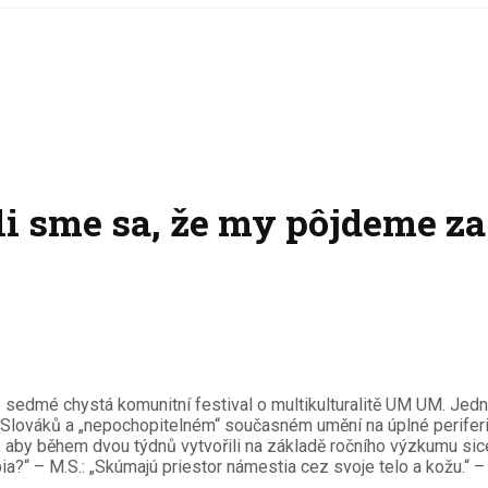
 sme sa, že my pôjdeme za
sedmé chystá komunitní festival o multikulturalitě UM UM. Jedn
Slováků a „nepochopitelném“ současném umění na úplné periferii 
a, aby během dvou týdnů vytvořili na základě ročního výzkumu sic
 – M.S.: „Skúmajú priestor námestia cez svoje telo a kožu.“ – N. k.