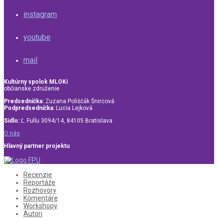
instagram
youtube
mail
Kultúrny spolok MLOKi
občianske združenie
Predsedníčka:
Zuzana Poliščák Šnircová
Podpredsedníčka:
Lucia Lejková
Sídlo:
Ľ. Fullu 3094/14, 84105 Bratislava
O nás
Hlavný partner projektu
Recenzie
Reportáže
Rozhovory
Komentáre
Workshopy
Autori