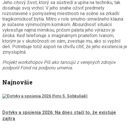
Jeho citový život, ktorý sa sústredí a upína na techniku, tak
dosahuje svoj vrchol. V jeho snahe oživiť predmety
rozostavené v pomyselnej miestnosti na scéne sa zrkadlí
tragikomickosť bytia. Mitro v role smutno-smiešneho klauna
je súčasne výnimočným komikom. Absurdnosť situácií
vykresľuje najmä mimikou, pričom paleta jeho výrazov je
široká. Keď telefonuje s imaginárnym priateľom Ivanom,
ktorým je v skutočnosti on sám, zvestuje mu, ako si vyplnil
deň. Potrebuje totiž aspoň na chvíľu cítiť, že jeho existencia je
zmysluplná.
Projekt workshopov Píš ako tancujú z verejných zdrojov
podporil Fond na podporu umenia.
Najnovšie
Dotyky a spojenia 2026: Na dnes stačí to, že existuje
zajtra