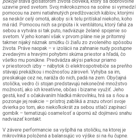
pokoje
stáva glosátorom života človeka, ktorý sa dobrovoľne
uzavrie pred svetom. Svoj mikrokozmos na scéne si vymedzí
pomocou na zemi natiahnutých predlžovacích káblov, ktorými
sa neskôr celý omotá, akoby si k telu pritískal niekoho, koho
má rád. Pomocou nich sa pripúta i k ventilátoru, ktorý ťahá za
sebou a vytvára si tak puto, nadväzuje želané spojenie so
svetom. V jeho konaní však v prvom pláne nie je prítomný
takmer nijaký náznak smútku či žiaľu zo zvoleného spôsobu
života. Práve naopak – v izolácii na zahnanie nudy postupne
zvedavými a hravými pohybmi skúma priestor a hľadá, čo
všetko mu ponúkne. Predvádza akýsi parkour priamo
v priestoroch izby – nábytok či elektrospotrebiče sa preňho
stávajú prekážkou i možnosťou zároveň. Vyhýba sa im,
preskakuje cez ne, naráža do nich, padá na zem. Obyčajná
stolička, vedro či stojan predstavujú nekonečné množstvo
možností, ako ich kreatívne, občas i bizarne využiť. Jeho
gestá, keď s očakávaním hladká mikrovlnku, hrá sa s ňou a
pozoruje jej reakcie – prístroj zabliká a zrazu otvorí svoje
dvierka po tom, ako niekoľkokrát za sebou stlačí zapínací
gombík – tematizujú osamelosť a úpornú až dojímavú snahu
nadviazať kontakt.
V závere performancie sa vyšplhá na stoličku, na ktorej je
mikrovlnka položená a balansujúc vo výške si na ňu čupne.