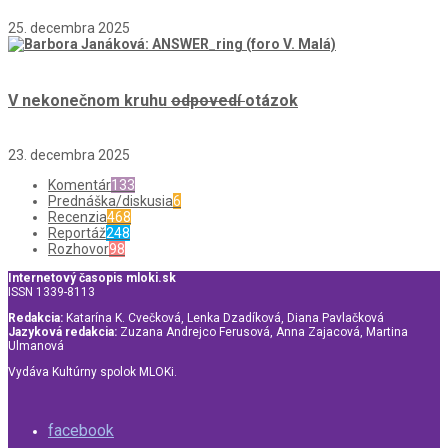
25. decembra 2025
V nekonečnom kruhu
odpovedí
otázok
23. decembra 2025
Komentár
133
Prednáška/diskusia
6
Recenzia
468
Reportáž
248
Rozhovor
98
Internetový časopis mloki.sk
ISSN 1339-8113
Redakcia:
Katarína K. Cvečková, Lenka Dzadíková, Diana Pavlačková
Jazyková redakcia:
Zuzana Andrejco Ferusová, Anna Zajacová, Martina
Ulmanová
Vydáva Kultúrny spolok MLOKi.
facebook