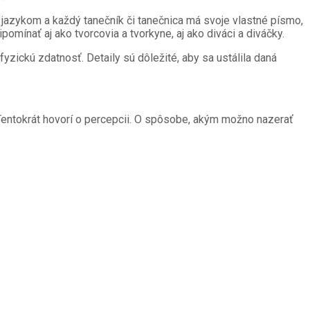
jazykom a každý tanečník či tanečnica má svoje vlastné písmo,
mínať aj ako tvorcovia a tvorkyne, aj ako diváci a diváčky.
fyzickú zdatnosť. Detaily sú dôležité, aby sa ustálila daná
Tentokrát hovorí o percepcii. O spôsobe, akým možno nazerať