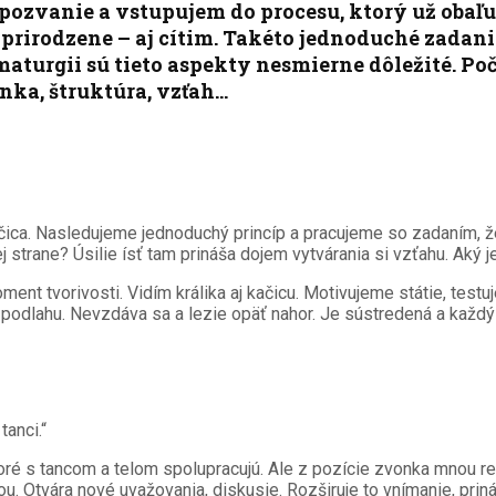
pozvanie a vstupujem do procesu, ktorý už obaľu
a prirodzene – aj cítim. Takéto jednoduché zada
maturgii sú tieto aspekty nesmierne dôležité. P
enka, štruktúra, vzťah…
ačica. Nasledujeme jednoduchý princíp a pracujeme so zadaním, 
 strane? Úsilie ísť tam prináša dojem vytvárania si vzťahu. Aký j
t tvorivosti. Vidím králika aj kačicu. Motivujeme státie, testuj
podlahu. Nevzdáva sa a lezie opäť nahor. Je sústredená a každý 
tanci.“
oré s tancom a telom spolupracujú. Ale z pozície zvonka mnou rez
. Otvára nové uvažovania, diskusie. Rozširuje to vnímanie, prin