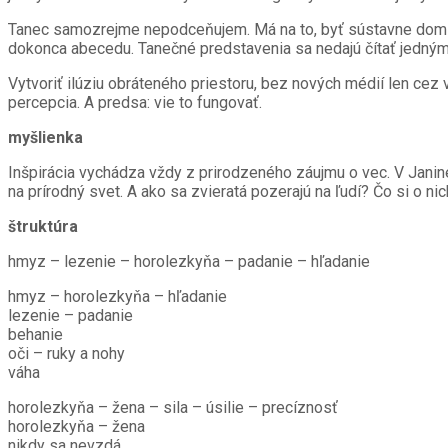
Tanec samozrejme nepodceňujem. Má na to, byť sústavne domina
dokonca abecedu. Tanečné predstavenia sa nedajú čítať jedným un
Vytvoriť ilúziu obráteného priestoru, bez nových médií len cez v
percepcia. A predsa: vie to fungovať.
myšlienka
Inšpirácia vychádza vždy z prirodzeného záujmu o vec. V Janin
na prírodný svet. A ako sa zvieratá pozerajú na ľudí? Čo si o ni
štruktúra
hmyz – lezenie – horolezkyňa – padanie – hľadanie
hmyz – horolezkyňa – hľadanie
lezenie – padanie
behanie
oči – ruky a nohy
váha
horolezkyňa – žena – sila – úsilie – precíznosť
horolezkyňa – žena
nikdy sa nevzdá