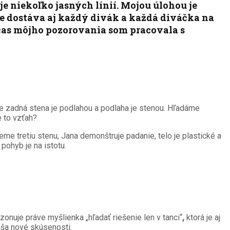
je niekoľko jasných línií. Mojou úlohou je
nie dostáva aj každý divák a každá diváčka na
očas môjho pozorovania som pracovala s
že zadná stena je podlahou a podlaha je stenou. Hľadáme
e to vzťah?
eme tretiu stenu, Jana demonštruje padanie, telo je plastické a
pohyb je na istotu.
onuje práve myšlienka „hľadať riešenie len v tanci“
,
ktorá je aj
áša nové skúsenosti.