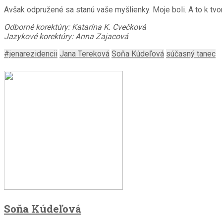
Avšak odpružené sa stanú vaše myšlienky. Moje boli. A to k tv
Odborné korektúry: Katarína K. Cvečková
Jazykové korektúry: Anna Zajacová
#jenarezidencii
Jana Tereková
Soňa Kúdeľová
súčasný tanec
Soňa Kúdeľová