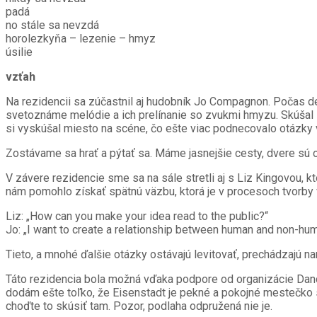
padá
no stále sa nevzdá
horolezkyňa – lezenie – hmyz
úsilie
vzťah
Na rezidencii sa zúčastnil aj hudobník Jo Compagnon. Počas d
svetoznáme melódie a ich prelínanie so zvukmi hmyzu. Skúšal sp
si vyskúšal miesto na scéne, čo ešte viac podnecovalo otázky 
Zostávame sa hrať a pýtať sa. Máme jasnejšie cesty, dvere sú 
V závere rezidencie sme sa na sále stretli aj s Liz Kingovou,
nám pomohlo získať spätnú väzbu, ktorá je v procesoch tvorby
Liz: „How can you make your idea read to the public?“
Jo: „I want to create a relationship between human and non-hum
Tieto, a mnohé ďalšie otázky ostávajú levitovať, prechádzajú na
Táto rezidencia bola možná vďaka podpore od organizácie Danc
dodám ešte toľko, že Eisenstadt je pekné a pokojné mestečko s 
choďte to skúsiť tam. Pozor, podlaha odpružená nie je.