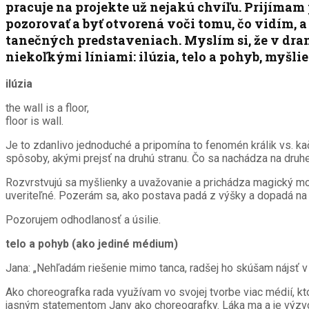
pracuje na projekte už nejakú chvíľu. Prijímam 
pozorovať a byť otvorená voči tomu, čo vidím, 
tanečných predstaveniach. Myslím si, že v dra
niekoľkými líniami: ilúzia, telo a pohyb, myšli
ilúzia
the wall is a floor,
floor is wall.
Je to zdanlivo jednoduché a pripomína to fenomén králik vs. k
spôsoby, akými prejsť na druhú stranu. Čo sa nachádza na druhej
Rozvrstvujú sa myšlienky a uvažovanie a prichádza magický momen
uveriteľné. Pozerám sa, ako postava padá z výšky a dopadá na 
Pozorujem odhodlanosť a úsilie.
telo a pohyb (ako jediné médium)
Jana: „Nehľadám riešenie mimo tanca, radšej ho skúšam nájsť v 
Ako choreografka rada využívam vo svojej tvorbe viac médií, kt
jasným statementom Jany ako choreografky. Láka ma a je výzvou