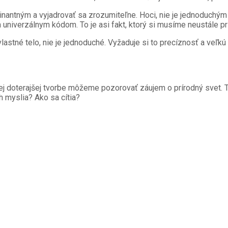
ntným a vyjadrovať sa zrozumiteľne. Hoci, nie je jednoduchým 
iverzálnym kódom. To je asi fakt, ktorý si musíme neustále pripo
lastné telo, nie je jednoduché. Vyžaduje si to precíznosť a veľkú 
ej doterajšej tvorbe môžeme pozorovať záujem o prírodný svet. 
ch myslia? Ako sa cítia?