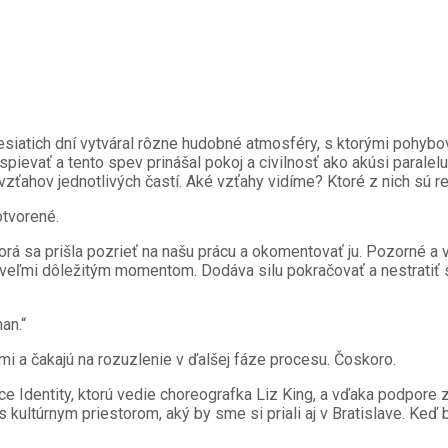
esiatich dní vytváral rôzne hudobné atmosféry, s ktorými pohybo
ievať a tento spev prinášal pokoj a civilnosť ako akúsi paralel
vzťahov jednotlivých častí. Aké vzťahy vidíme? Ktoré z nich sú 
otvorené.
 ktorá sa prišla pozrieť na našu prácu a okomentovať ju. Pozorné
 veľmi dôležitým momentom. Dodáva silu pokračovať a nestratiť 
an.“
mi a čakajú na rozuzlenie v ďalšej fáze procesu. Čoskoro.
e Identity, ktorú vedie choreografka Liz King, a vďaka podpore
kultúrnym priestorom, aký by sme si priali aj v Bratislave. Keď