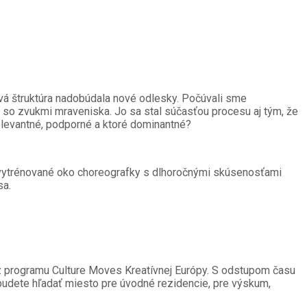
vá štruktúra nadobúdala nové odlesky. Počúvali sme
u so zvukmi mraveniska. Jo sa stal súčasťou procesu aj tým, že
relevantné, podporné a ktoré dominantné?
 a vytrénované oko choreografky s dlhoročnými skúsenosťami
sa.
 z programu Culture Moves Kreatívnej Európy. S odstupom času
 budete hľadať miesto pre úvodné rezidencie, pre výskum,