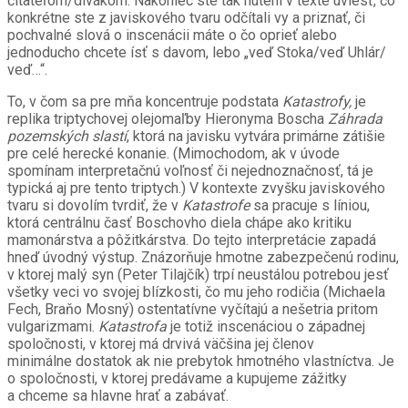
čitateľom/divákom. Nakoniec ste tak nútení v texte uviesť, čo
konkrétne ste z javiskového tvaru odčítali vy a priznať, či
pochvalné slová o inscenácii máte o čo oprieť alebo
jednoducho chcete ísť s davom, lebo „veď Stoka/veď Uhlár/
veď…“.
To, v čom sa pre mňa koncentruje podstata
Katastrofy,
je
replika triptychovej olejomaľby Hieronyma Boscha
Záhrada
pozemských slastí
, ktorá na javisku vytvára primárne zátišie
pre celé herecké konanie. (Mimochodom, ak v úvode
spomínam interpretačnú voľnosť či nejednoznačnosť, tá je
typická aj pre tento triptych.) V kontexte zvyšku javiskového
tvaru si dovolím tvrdiť, že v
Katastrofe
sa pracuje s líniou,
ktorá centrálnu časť Boschovho diela chápe ako kritiku
mamonárstva a pôžitkárstva. Do tejto interpretácie zapadá
hneď úvodný výstup. Znázorňuje hmotne zabezpečenú rodinu,
v ktorej malý syn (Peter Tilajčík) trpí neustálou potrebou jesť
všetky veci vo svojej blízkosti, čo mu jeho rodičia (Michaela
Fech, Braňo Mosný) ostentatívne vyčítajú a nešetria pritom
vulgarizmami.
Katastrofa
je totiž inscenáciou o západnej
spoločnosti, v ktorej má drvivá väčšina jej členov
minimálne dostatok ak nie prebytok hmotného vlastníctva. Je
o spoločnosti, v ktorej predávame a kupujeme zážitky
a chceme sa hlavne hrať a zabávať.