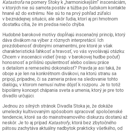
Katastrofa
na pomery Stoky k „harmonickejším
“
inscenáciám,
v ktorých nie sú samota postáv a túžba po ľudskom kontakte
hnané až do extrému. Nie sú to na prvý pohľad zúfalci
v beznádejnej situácii, ale skôr ľudia, ktorí aj pri hmotnom
dostatku cítia, že im predsa niečo chýba.
Hudobné barokové motívy dopĺňajú inscenačný princíp, ktorý
dáva divákom na výber z rôznych interpretácií. Ich
prezdobenosť drobnými ornamentmi, pre ktoré je však
charakteristická ľahkosť a hravosť, vo vás vyvolávajú otázku:
Chcem v inscenácii vidieť (resp. v barokovej hudbe počuť)
honosnosť a prílišnú opulentnosť alebo oslavu práce
s detailom a remeselnú dokonalosť? Pravda je asi taká, že
oboje a je len na konkrétnom divákovi, na ktorú stranu sa
pripojí, prípadne, či sa zameria práve na sledovanie tohto
dialógu, v ktorom nemusí nutne dôjsť k rozporu. Je to totiž
bipolárny koncept chápania sveta a umenia, ktorý je pre toto
divadlo určujúci.
Jednou zo silných stránok Divadla Stoka je, že dokáže
umelecky kultivovaným spôsobom spracovať spoločenské
tendencie, ktoré sa do mainstreamového diskurzu dostanú až
neskôr. Je to aj prípad
Katastrofy
, ktorá bez zbytočného
pátosu zachytáva aktuálny nadbytok prakticky všetkého, od