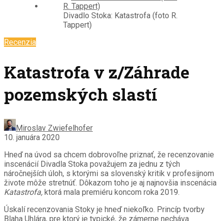
Divadlo Stoka: Katastrofa (foto R.
Tappert)
Recenzia
Katastrofa v z/Záhrade
pozemských slastí
Miroslav Zwiefelhofer
10. januára 2020
Hneď na úvod sa chcem dobrovoľne priznať, že recenzovanie
inscenácií Divadla Stoka považujem za jednu z tých
náročnejších úloh, s ktorými sa slovenský kritik v profesijnom
živote môže stretnúť. Dôkazom toho je aj najnovšia inscenácia
Katastrofa,
ktorá mala premiéru koncom roka 2019.
Úskalí recenzovania Stoky je hneď niekoľko. Princíp tvorby
Blaha Uhlára, pre ktorý je typické, že zámerne necháva