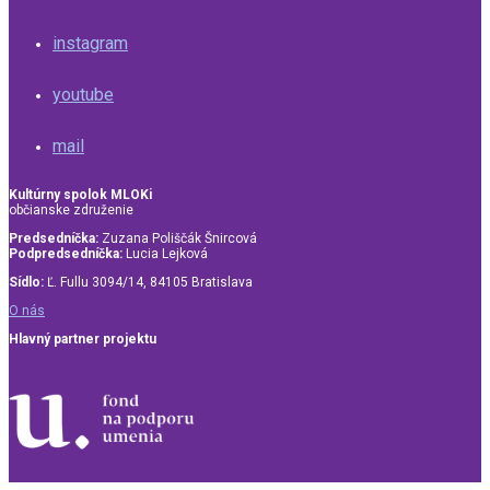
instagram
youtube
mail
Kultúrny spolok MLOKi
občianske združenie
Predsedníčka:
Zuzana Poliščák Šnircová
Podpredsedníčka:
Lucia Lejková
Sídlo:
Ľ. Fullu 3094/14, 84105 Bratislava
O nás
Hlavný partner projektu