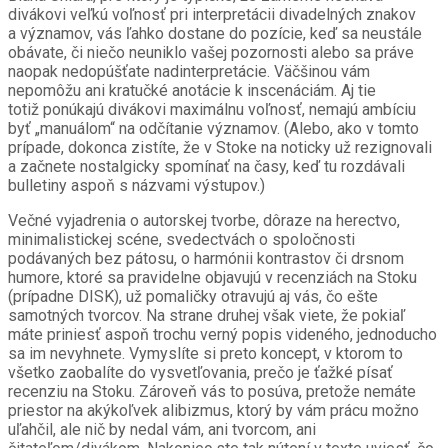
divákovi veľkú voľnosť pri interpretácii divadelných znakov
a významov, vás ľahko dostane do pozície, keď sa neustále
obávate, či niečo neuniklo vašej pozornosti alebo sa práve
naopak nedopúšťate nadinterpretácie. Väčšinou vám
nepomôžu ani kratučké anotácie k inscenáciám. Aj tie
totiž ponúkajú divákovi maximálnu voľnosť, nemajú ambíciu
byť „manuálom“ na odčítanie významov. (Alebo, ako v tomto
prípade, dokonca zistíte, že v Stoke na noticky už rezignovali
a začnete nostalgicky spomínať na časy, keď tu rozdávali
bulletiny aspoň s názvami výstupov.)
Večné vyjadrenia o autorskej tvorbe, dôraze na herectvo,
minimalistickej scéne, svedectvách o spoločnosti
podávaných bez pátosu, o harmónii kontrastov či drsnom
humore, ktoré sa pravidelne objavujú v recenziách na Stoku
(prípadne DISK), už pomaličky otravujú aj vás, čo ešte
samotných tvorcov. Na strane druhej však viete, že pokiaľ
máte priniesť aspoň trochu verný popis videného, jednoducho
sa im nevyhnete. Vymyslíte si preto koncept, v ktorom to
všetko zaobalíte do vysvetľovania, prečo je ťažké písať
recenziu na Stoku. Zároveň vás to posúva, pretože nemáte
priestor na akýkoľvek alibizmus, ktorý by vám prácu možno
uľahčil, ale nič by nedal vám, ani tvorcom, ani