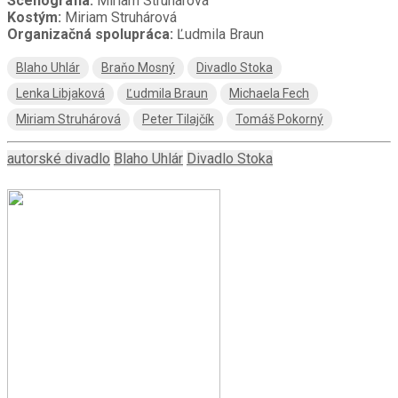
Scénografia:
Miriam Struhárová
Kostým:
Miriam Struhárová
Organizačná spolupráca:
Ľudmila Braun
Blaho Uhlár
Braňo Mosný
Divadlo Stoka
Lenka Libjaková
Ľudmila Braun
Michaela Fech
Miriam Struhárová
Peter Tilajčík
Tomáš Pokorný
autorské divadlo
Blaho Uhlár
Divadlo Stoka