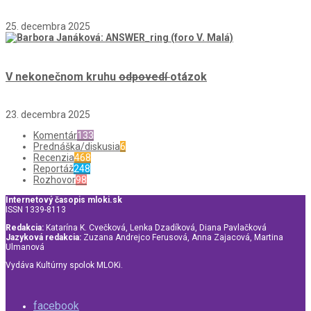
25. decembra 2025
V nekonečnom kruhu
odpovedí
otázok
23. decembra 2025
Komentár
133
Prednáška/diskusia
6
Recenzia
468
Reportáž
248
Rozhovor
98
Internetový časopis mloki.sk
ISSN 1339-8113
Redakcia:
Katarína K. Cvečková, Lenka Dzadíková, Diana Pavlačková
Jazyková redakcia:
Zuzana Andrejco Ferusová, Anna Zajacová, Martina
Ulmanová
Vydáva Kultúrny spolok MLOKi.
facebook