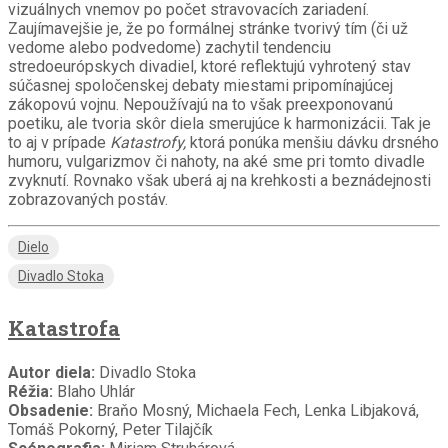
vizuálnych vnemov po počet stravovacích zariadení.
Zaujímavejšie je, že po formálnej stránke tvorivý tím (či už
vedome alebo podvedome) zachytil tendenciu
stredoeurópskych divadiel, ktoré reflektujú vyhrotený stav
súčasnej spoločenskej debaty miestami pripomínajúcej
zákopovú vojnu. Nepoužívajú na to však preexponovanú
poetiku, ale tvoria skôr diela smerujúce k harmonizácii. Tak je
to aj v prípade
Katastrofy,
ktorá ponúka menšiu dávku drsného
humoru, vulgarizmov či nahoty, na aké sme pri tomto divadle
zvyknutí. Rovnako však uberá aj na krehkosti a beznádejnosti
zobrazovaných postáv.
Dielo
Divadlo Stoka
Katastrofa
Autor diela:
Divadlo Stoka
Réžia:
Blaho Uhlár
Obsadenie:
Braňo Mosný, Michaela Fech, Lenka Libjaková,
Tomáš Pokorný, Peter Tilajčík