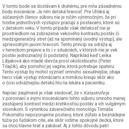
V tomto bode sa dostávam k druhému, pre mňa zásadnému
bodu inscenácie. Je ním detská hravosť. Pre Uhlára aj
súčasných členov súboru nie je ničím výnimočným, že pri
tvorbe jednotlivých výstupov pracujú s postavami, ktoré sú
v detskom veku. V tomto prípade však detskosť nie je
prostriedkom na zobrazenie vekového kontrastu postáv či
medzigeneračný stret (až na spomínaný úvodný výstup), ale
sprievodným javom hravosti. Tento princíp sa odráža aj
v hereckom prejave a to i v situáciách, v ktorých nie je vek
postáv jednoznačný či podstatný. Napríklad keď Lenka
Libjaková ako mladé dievča prosí okoloidúceho (Peter
Tilajčík), aby pomohol jej vagíne, ktorá potrebuje opateru.
Tento výstup by mohol vyznieť omnoho
sexuálnejšie, o
baja
herci však výstup intonáciami a mimikou kreujú skôr ako
o čosi odvážnejšiu detskú hru na lekára a pacientku.
Najviac zaujímavé je však sledovať, že v
Katastrofe
je
v porovnaní s inými inscenáciami tohto súboru omnoho menej
zastúpený kontrast medzi krehkosťou postáv a ich vulgárnym
slovníkom. S výnimkou záverečného monológu Tomáša
Pokorného nepozorujeme postavy, ktoré zúfalo a beznádejne
túžia po ľudskom cite, ale skôr vidíme spokojné decká, ktoré
sa chcú hlavne hrať a zabávať. Aj z tohto dôvodu patrí