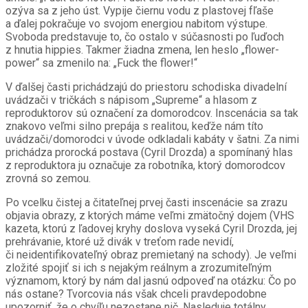
ozýva sa z jeho úst. Vypije čiernu vodu z plastovej fľaše
a ďalej pokračuje vo svojom energiou nabitom výstupe.
Svoboda predstavuje to, čo ostalo v súčasnosti po ľuďoch
z hnutia hippies. Takmer žiadna zmena, len heslo „flower-
power“ sa zmenilo na: „Fuck the flower!“
V ďalšej časti prichádzajú do priestoru schodiska divadelní
uvádzači v tričkách s nápisom „Supreme“ a hlasom z
reproduktorov sú označení za domorodcov. Inscenácia sa tak
znakovo veľmi silno prepája s realitou, keďže nám títo
uvádzači/domorodci v úvode odkladali kabáty v šatni. Za nimi
prichádza prorocká postava (Cyril Drozda) a spomínaný hlas
z reproduktora ju označuje za robotníka, ktorý domorodcov
zrovná so zemou.
Po vcelku čistej a čitateľnej prvej časti inscenácie sa zrazu
objavia obrazy, z ktorých máme veľmi zmätočný dojem (VHS
kazeta, ktorú z ľadovej kryhy doslova vyseká Cyril Drozda, jej
prehrávanie, ktoré už divák v treťom rade nevidí,
či neidentifikovateľný obraz premietaný na schody). Je veľmi
zložité spojiť si ich s nejakým reálnym a zrozumiteľným
významom, ktorý by nám dal jasnú odpoveď na otázku: Čo po
nás ostane? Tvorcovia nás však chceli pravdepodobne
upozorniť, že o chvíľu nezostane nič. Nasleduje totálny