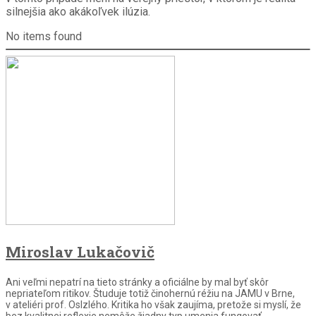
silnejšia ako akákoľvek ilúzia.
No items found
Miroslav Lukačovič
Ani veľmi nepatrí na tieto stránky a oficiálne by mal byť skôr
nepriateľom ritikov. Študuje totiž činohernú réžiu na JAMU v Brne,
v ateliéri prof. Oslzlého. Kritika ho však zaujíma, pretože si myslí, že