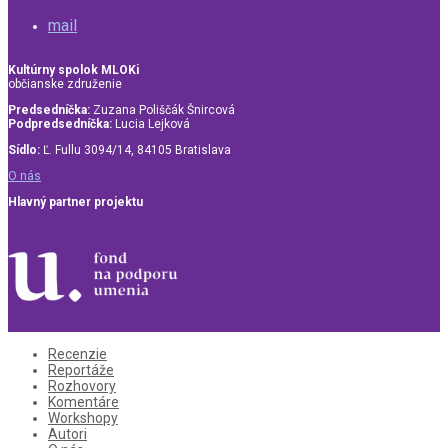
mail
Kultúrny spolok MLOKi
občianske združenie
Predsedníčka:
Zuzana Poliščák Šnircová
Podpredsedníčka:
Lucia Lejková
Sídlo:
Ľ. Fullu 3094/14, 84105 Bratislava
O nás
Hlavný partner projektu
Recenzie
Reportáže
Rozhovory
Komentáre
Workshopy
Autori