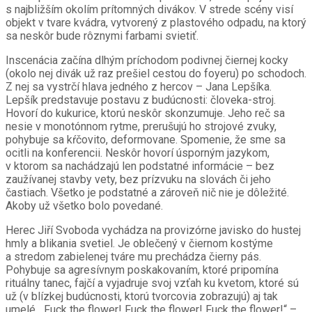
s najbližším okolím prítomných divákov. V strede scény visí
objekt v tvare kvádra, vytvorený z plastového odpadu, na ktorý
sa neskôr bude rôznymi farbami svietiť.
Inscenácia začína dlhým príchodom podivnej čiernej kocky
(okolo nej divák už raz prešiel cestou do foyeru) po schodoch.
Z nej sa vystrčí hlava jedného z hercov – Jana Lepšíka.
Lepšík predstavuje postavu z budúcnosti: človeka-stroj.
Hovorí do kukurice, ktorú neskôr skonzumuje. Jeho reč sa
nesie v monotónnom rytme, prerušujú ho strojové zvuky,
pohybuje sa kŕčovito, deformovane. Spomenie, že sme sa
ocitli na konferencii. Neskôr hovorí úsporným jazykom,
v ktorom sa nachádzajú len podstatné informácie – bez
zaužívanej stavby vety, bez prízvuku na slovách či jeho
častiach. Všetko je podstatné a zároveň nič nie je dôležité.
Akoby už všetko bolo povedané.
Herec Jiří Svoboda vychádza na provizórne javisko do hustej
hmly a blikania svetiel. Je oblečený v čiernom kostýme
a stredom zabielenej tváre mu prechádza čierny pás.
Pohybuje sa agresívnym poskakovaním, ktoré pripomína
rituálny tanec, fajčí a vyjadruje svoj vzťah ku kvetom, ktoré sú
už (v blízkej budúcnosti, ktorú tvorcovia zobrazujú) aj tak
umelé. „Fuck the flower! Fuck the flower! Fuck the flower!“ –