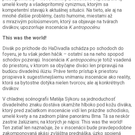
umelé kvety a všadeprítomný cynizmus, ktorým sa
kompetentní stavajú k aktuálnej situácii. Na tieto, ale aj na
mnohé ďalšie problémy, často humorne, miestami až
s mrazivým poloúsmevom, ktorý sa objavuje na tvárach
divákov, upozorňuje inscenácia
K antropocénu
.
This was the world!
Divák po príchode do HaDivadla schádza po schodoch do
foyeru, je tu však jeden háčik – ostatní sa na neho spopod
schodov pozerajú. Inscenácia
K antropocénu
je totiž vsadená
do priestoru, v ktorom sa obyčajne diváci len pripravujú na
budúcu divadelnú ilúziu. Práve tento prístup k priestoru
prispieva k sugestívnejšiemu vnímaniu inscenácie ako reality,
ktorá sa bytostne dotýka nielen tvorcov, ale aj konkrétnych
divákov.
V chladnej scénografii Matěja Sýkoru sa jednoduchosť
divadelného znaku dostáva okamžite hlboko pod kožu diváka,
ktorý pred začiatkom inscenácie vidí len prázdne schodisko,
umelé kvety a na zadnom pláne panorámu Brna. Tá sa neskôr
zastrie žalúziami, na ktorých je nápis: This was the world!
Ten zatiaľ len naznačuje, že v inscenácii bude pravdepodobne
zakomponovaná akási zvláštna prednáška, úzko spojená