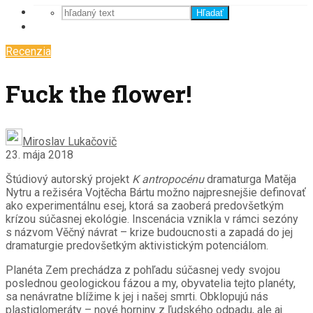
Hľadať
Recenzia
Fuck the flower!
Miroslav Lukačovič
23. mája 2018
Štúdiový autorský projekt
K antropocénu
dramaturga Matěja
Nytru a režiséra Vojtěcha Bártu možno najpresnejšie definovať
ako experimentálnu esej, ktorá sa zaoberá predovšetkým
krízou súčasnej ekológie. Inscenácia vznikla v rámci sezóny
s názvom Věčný návrat – krize budoucnosti a zapadá do jej
dramaturgie predovšetkým aktivistickým potenciálom.
Planéta Zem prechádza z pohľadu súčasnej vedy svojou
poslednou geologickou fázou a my, obyvatelia tejto planéty,
sa nenávratne blížime k jej i našej smrti. Obklopujú nás
plastiglomeráty – nové horniny z ľudského odpadu, ale aj