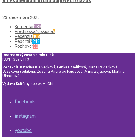
V nekonečnom kruhu
odpovedí
otázok
23. decembra 2025
Komentár
133
Prednáška/diskusia
6
Recenzia
468
Reportáž
248
Rozhovor
98
Internetový časopis mloki.sk
ISSN 1339-8113
Redakcia:
Katarína K. Cvečková, Lenka Dzadíková, Diana Pavlačková
Jazyková redakcia:
Zuzana Andrejco Ferusová, Anna Zajacová, Martina
Ulmanová
Vydáva Kultúrny spolok MLOKi.
facebook
instagram
youtube