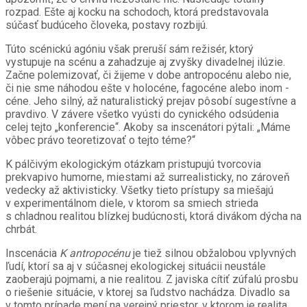
rozpad. Ešte aj kocku na schodoch, ktorá predstavovala
súčasť budúceho človeka, postavy rozbijú.
Túto scénickú agóniu však preruší sám režisér, ktorý
vystupuje na scénu a zahadzuje aj zvyšky divadelnej ilúzie.
Začne polemizovať, či žijeme v dobe antropocénu alebo nie,
či nie sme náhodou ešte v holocéne, fagocéne alebo inom -
céne. Jeho silný, až naturalistický prejav pôsobí sugestívne a
pravdivo. V závere všetko vyústi do cynického odsúdenia
celej tejto „konferencie“. Akoby sa inscenátori pýtali: „Máme
vôbec právo teoretizovať o tejto téme?“
K pálčivým ekologickým otázkam pristupujú tvorcovia
prekvapivo humorne, miestami až surrealisticky, no zároveň
vedecky až aktivisticky. Všetky tieto prístupy sa miešajú
v experimentálnom diele, v ktorom sa smiech strieda
s chladnou realitou blízkej budúcnosti, ktorá divákom dýcha na
chrbát.
Inscenácia
K antropocénu
je tiež silnou obžalobou vplyvných
ľudí, ktorí sa aj v súčasnej ekologickej situácii neustále
zaoberajú pojmami, a nie realitou. Z javiska cítiť zúfalú prosbu
o riešenie situácie, v ktorej sa ľudstvo nachádza. Divadlo sa
v tomto prípade mení na verejný priestor, v ktorom je realita