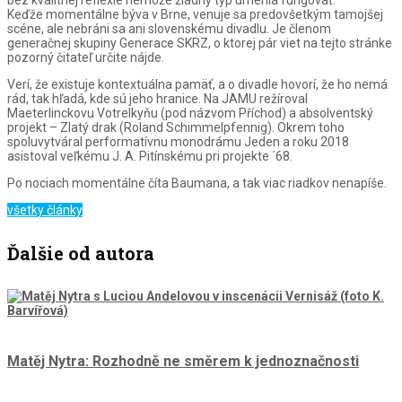
bez kvalitnej reflexie nemôže žiadny typ umenia fungovať.
Keďže momentálne býva v Brne, venuje sa predovšetkým tamojšej
scéne, ale nebráni sa ani slovenskému divadlu. Je členom
generačnej skupiny Generace SKRZ, o ktorej pár viet na tejto stránke
pozorný čitateľ určite nájde.
Verí, že existuje kontextuálna pamäť, a o divadle hovorí, že ho nemá
rád, tak hľadá, kde sú jeho hranice. Na JAMU režíroval
Maeterlinckovu Votrelkyňu (pod názvom Příchod) a absolventský
projekt – Zlatý drak (Roland Schimmelpfennig). Okrem toho
spoluvytváral performatívnu monodrámu Jeden a roku 2018
asistoval veľkému J. A. Pitínskému pri projekte ´68.
Po nociach momentálne číta Baumana, a tak viac riadkov nenapíše.
všetky články
Ďalšie od autora
Matěj Nytra: Rozhodně ne směrem k jednoznačnosti