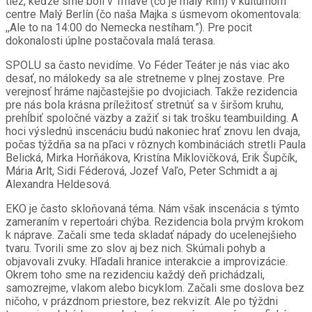
tiež, keďže sme boli v Trnave (čo je malý Rím) v kultúrnom
centre Malý Berlín (čo naša Majka s úsmevom okomentovala:
,,Ale to na 14:00 do Nemecka nestíham.”). Pre pocit
dokonalosti úplne postačovala malá terasa.
SPOLU sa často nevidíme. Vo Féder Teáter je nás viac ako
desať, no málokedy sa ale stretneme v plnej zostave. Pre
verejnosť hráme najčastejšie po dvojiciach. Takže rezidencia
pre nás bola krásna príležitosť stretnúť sa v širšom kruhu,
prehĺbiť spoločné väzby a zažiť si tak trošku teambuilding. A
hoci výslednú inscenáciu budú nakoniec hrať znovu len dvaja,
počas týždňa sa na pľaci v rôznych kombináciách stretli Paula
Belická, Mirka Horňákova, Kristína Miklovičková, Erik Šupčík,
Mária Arlt, Sidi Féderová, Jozef Vaľo, Peter Schmidt a aj
Alexandra Heldesová.
EKO je často skloňovaná téma. Nám však inscenácia s týmto
zameraním v repertoári chýba. Rezidencia bola prvým krokom
k náprave. Začali sme teda skladať nápady do ucelenejšieho
tvaru. Tvorili sme zo slov aj bez nich. Skúmali pohyb a
objavovali zvuky. Hľadali hranice interakcie a improvizácie.
Okrem toho sme na rezidenciu každý deň prichádzali,
samozrejme, vlakom alebo bicyklom. Začali sme doslova bez
ničoho, v prázdnom priestore, bez rekvizít. Ale po týždni