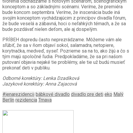
tvorenia odchádzame s hotovým scenárom, scénografickým
konceptom a so základnými scénami. Veríme, že premiéra
bude koncom septembra. Veríme, že inscenácia bude iná
svojím konceptom vychádzajúcim z princípov divadla fórum,
že bude veselá a zábavná, hoci o neľahkých témach, a že sa
bude pozdávať nielen deťom, ale aj dospelým.
PRÍBEH dopredu často neprezrádzame. Môžeme vám ale
sľúbiť, že sa v ňom objaví sokol, salamadra, netopiere,
korytnačka, medveď, syseľ. Pozrieme sa na to, ako žijú a čo s
tým majú spoločné ľudia. Predpokladáme, že sa pri našom
putovaní objavia nejaké tie problémy, ale tie už budú musieť
prekonať deti v publiku.
Odborné korektúry: Lenka Dzadíková
Jazykové korektúry: Anna Zajacová
#jenarezidencii
bábkové divadlo
divadlo pre deti
eko
Malý
Berlín
rezidencia
Trnava