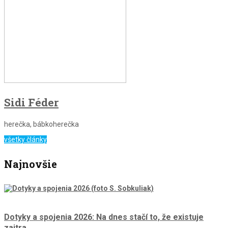
Sidi Féder
herečka, bábkoherečka
všetky články
Najnovšie
Dotyky a spojenia 2026: Na dnes stačí to, že existuje
zajtra