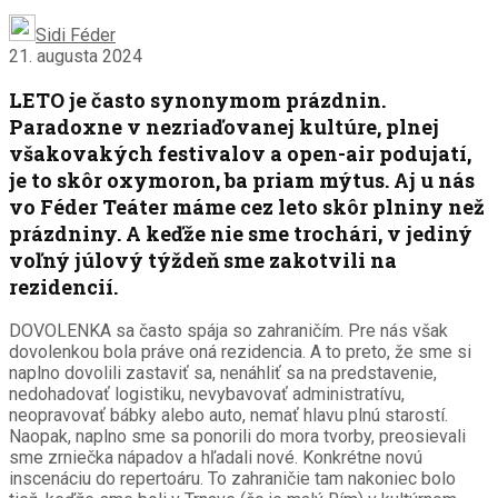
Sidi Féder
21. augusta 2024
LETO je často synonymom prázdnin.
Paradoxne v nezriaďovanej kultúre, plnej
všakovakých festivalov a open-air podujatí,
je to skôr oxymoron, ba priam mýtus. Aj u nás
vo Féder Teáter máme cez leto skôr plniny než
prázdniny. A keďže nie sme trochári, v jediný
voľný júlový týždeň sme zakotvili na
rezidencií.
DOVOLENKA sa často spája so zahraničím. Pre nás však
dovolenkou bola práve oná rezidencia. A to preto, že sme si
naplno dovolili zastaviť sa, nenáhliť sa na predstavenie,
nedohadovať logistiku, nevybavovať administratívu,
neopravovať bábky alebo auto, nemať hlavu plnú starostí.
Naopak, naplno sme sa ponorili do mora tvorby, preosievali
sme zrniečka nápadov a hľadali nové. Konkrétne novú
inscenáciu do repertoáru. To zahraničie tam nakoniec bolo