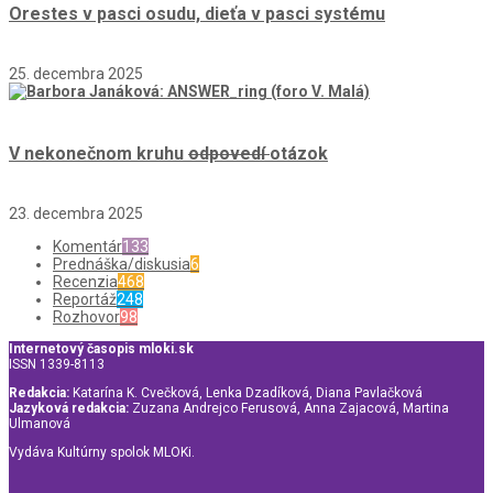
Orestes v pasci osudu, dieťa v pasci systému
25. decembra 2025
V nekonečnom kruhu
odpovedí
otázok
23. decembra 2025
Komentár
133
Prednáška/diskusia
6
Recenzia
468
Reportáž
248
Rozhovor
98
Internetový časopis mloki.sk
ISSN 1339-8113
Redakcia:
Katarína K. Cvečková, Lenka Dzadíková, Diana Pavlačková
Jazyková redakcia:
Zuzana Andrejco Ferusová, Anna Zajacová, Martina
Ulmanová
Vydáva Kultúrny spolok MLOKi.