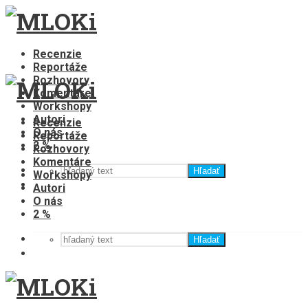
Recenzie
Reportáže
Rozhovory
Komentáre
Workshopy
Autori
Recenzie
O nás
Reportáže
2 %
Rozhovory
Komentáre
Hľadať
Workshopy
Autori
O nás
2 %
Hľadať