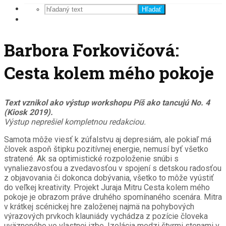
Hľadať
Barbora Forkovičová:
Cesta kolem mého pokoje
Text vznikol ako výstup workshopu Píš ako tancujú No. 4
(Kiosk 2019).
Výstup neprešiel kompletnou redakciou.
Samota môže viesť k zúfalstvu aj depresiám, ale pokiaľ má
človek aspoň štipku pozitívnej energie, nemusí byť všetko
stratené. Ak sa optimistické rozpoloženie snúbi s
vynaliezavosťou a zvedavosťou v spojení s detskou radosťou
z objavovania či dokonca dobývania, všetko to môže vyústiť
do veľkej kreativity. Projekt Juraja Mitru Cesta kolem mého
pokoje je obrazom práve druhého spomínaného scenára. Mitra
v krátkej scénickej hre založenej najmä na pohybových
výrazových prvkoch klauniády vychádza z pozície človeka
uväzneného vo vlastnej izbe. Izolácia medzi štyrmi stenami v