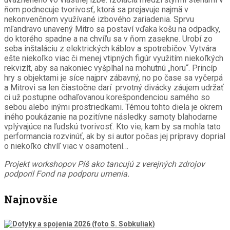
ňom podnecuje tvorivosť, ktorá sa prejavuje najmä v
nekonvenčnom využívané izbového zariadenia. Sprvu
mľandravo unavený Mitro sa postaví vďaka košu na odpadky,
do ktorého spadne a na chvíľu sa v ňom zasekne. Urobí zo
seba inštaláciu z elektrických káblov a spotrebičov. Vytvára
ešte niekoľko viac či menej vtipných figúr využitím niekoľkých
rekvizít, aby sa nakoniec vyšplhal na mohutnú „horu“. Princíp
hry s objektami je síce najprv zábavný, no po čase sa vyčerpá
a Mitrovi sa len čiastočne darí prvotný divácky záujem udržať
ci už postupne odhaľovanou korešpondenciou samého so
sebou alebo inými prostriedkami. Témou tohto diela je okrem
iného poukázanie na pozitívne následky samoty blahodarne
vplývajúce na ľudskú tvorivosť. Kto vie, kam by sa mohla tato
performancia rozvinúť, ak by si autor počas jej prípravy doprial
o niekoľko chvíľ viac v osamotení…
Projekt workshopov Píš ako tancujú z verejných zdrojov
podporil Fond na podporu umenia.
Najnovšie