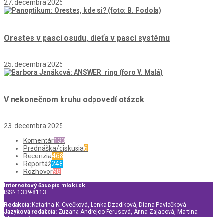
27. decembra 2025
Orestes v pasci osudu, dieťa v pasci systému
25. decembra 2025
V nekonečnom kruhu
odpovedí
otázok
23. decembra 2025
Komentár
133
Prednáška/diskusia
6
Recenzia
468
Reportáž
248
Rozhovor
98
Internetový časopis mloki.sk
ISSN 1339-8113
Redakcia:
Katarína K. Cvečková, Lenka Dzadíková, Diana Pavlačková
Jazyková redakcia:
Zuzana Andrejco Ferusová, Anna Zajacová, Martina