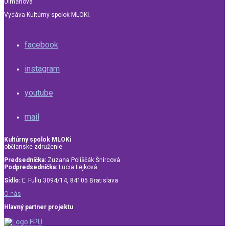
Ulmanová
Vydáva Kultúrny spolok MLOKi.
facebook
instagram
youtube
mail
Kultúrny spolok MLOKi
občianske združenie
Predsedníčka:
Zuzana Poliščák Šnircová
Podpredsedníčka:
Lucia Lejková
Sídlo:
Ľ. Fullu 3094/14, 84105 Bratislava
O nás
Hlavný partner projektu