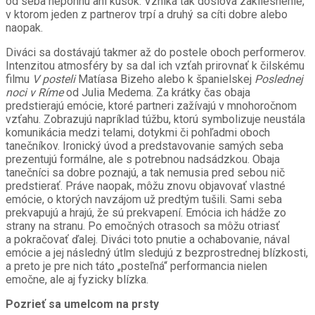
od seba nepohnú ani kúsok. Vzniká tak doslova zakliesnenie,
v ktorom jeden z partnerov trpí a druhý sa cíti dobre alebo
naopak.
Diváci sa dostávajú takmer až do postele oboch performerov.
Intenzitou atmosféry by sa dal ich vzťah prirovnať k čilskému
filmu
V posteli
Matíasa Bizeho alebo k španielskej
Poslednej
noci v Ríme
od Julia Medema. Za krátky čas obaja
predstierajú emócie, ktoré partneri zažívajú v mnohoročnom
vzťahu. Zobrazujú napríklad túžbu, ktorú symbolizuje neustála
komunikácia medzi telami, dotykmi či pohľadmi oboch
tanečníkov. Ironický úvod a predstavovanie samých seba
prezentujú formálne, ale s potrebnou nadsádzkou. Obaja
tanečníci sa dobre poznajú, a tak nemusia pred sebou nič
predstierať. Práve naopak, môžu znovu objavovať vlastné
emócie, o ktorých navzájom už predtým tušili. Sami seba
prekvapujú a hrajú, že sú prekvapení. Emócia ich hádže zo
strany na stranu. Po emočných otrasoch sa môžu otriasť
a pokračovať ďalej. Diváci toto pnutie a ochabovanie, nával
emócie a jej následný útlm sledujú z bezprostrednej blízkosti,
a preto je pre nich táto „posteľná“ performancia nielen
emočne, ale aj fyzicky blízka.
Pozrieť sa umelcom na prsty