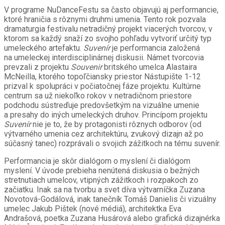
V programe NuDanceFestu sa často objavujú aj performancie,
ktoré hraničia s rôznymi druhmi umenia. Tento rok pozvala
dramaturgia festivalu netradičný projekt viacerých tvorcov, v
ktorom sa každý snaží zo svojho pohľadu vytvoriť určitý typ
umeleckého artefaktu.
Suvenír
je performancia založená
na umeleckej interdisciplinárnej diskusii. Námet tvorcovia
prevzali z projektu
Souvenir
britského umelca Alastaira
McNeilla, ktorého topoľčiansky priestor Nástupište 1-12
prizval k spolupráci v počiatočnej fáze projektu. Kultúrne
centrum sa už niekoľko rokov v netradičnom priestore
podchodu sústreďuje predovšetkým na vizuálne umenie
a presahy do iných umeleckých druhov. Princípom projektu
Suvenír
nie je to, že by protagonisti rôznych odborov (od
výtvarného umenia cez architektúru, zvukový dizajn až po
súčasný tanec) rozprávali o svojich zážitkoch na tému suvenír.
Performancia je skôr dialógom o myslení či dialógom
myslení. V úvode prebieha nenútená diskusia o bežných
stretnutiach umelcov, vtipných zážitkoch i rozpakoch zo
začiatku. Inak sa na tvorbu a svet díva výtvarníčka Zuzana
Novotová-Godálová, inak tanečník Tomáš Danielis či vizuálny
umelec Jakub Pištek (nové médiá), architektka Eva
Andrašová, poetka Zuzana Husárová alebo grafická dizajnérka