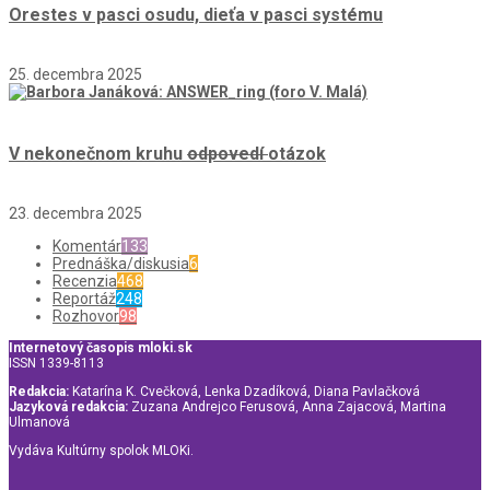
Orestes v pasci osudu, dieťa v pasci systému
25. decembra 2025
V nekonečnom kruhu
odpovedí
otázok
23. decembra 2025
Komentár
133
Prednáška/diskusia
6
Recenzia
468
Reportáž
248
Rozhovor
98
Internetový časopis mloki.sk
ISSN 1339-8113
Redakcia:
Katarína K. Cvečková, Lenka Dzadíková, Diana Pavlačková
Jazyková redakcia:
Zuzana Andrejco Ferusová, Anna Zajacová, Martina
Ulmanová
Vydáva Kultúrny spolok MLOKi.