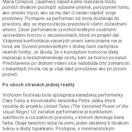
Mária Čorejová. Zaujímavý nápad a jeho realizácia môžu
pomôcť divákom pochopiť súčasné umenie, porozumieť tomu,
ako umelec myslí, ako sa mu darí či nedarí naplniť svoje
predstavy. Postupne sa performeri od stola dostávajú do
priestoru, aby sa improvizáciou predstavili všetci zúčastnení
umelci. Záver perfomancie vyvrcholí krátkymi osobnými
spoveďami tvorcov o skúsenostiach, ktoré im projekt dal.
Vzájomná konfrontácia viacerých umení samozrejme nie je
nová, ale
Suvenír
predovšetkým v druhej časti zachytáva
okamih tvorby. Je škoda, že s konceptom tvorcovia ďalej
nepracujú a nezaznamenávajú cestu, kam sa tvorivo posunuli.
Predstavenie po druhom videní síce nadobúda črty zohranosti
v banalitách života, nie je však také prirodzené ako pri prvom
pozretí.
Po oboch stranách jednej reality
Vrcholom festivalu bola spolupráca kanadskej performerky
Clary Furey a slovenského tanečníka Petra Jaška, ktorá
vyústila do projektu
Untied Tales (The Vanished Power of the
Usual Reign)
. Už začiatok performancie je kontrastom
subtílnosti a rozsiahlosti priestoru, v ktorom dominuje biela
farba. Obaja tanečníci ležia na zemi, jeden obrátený k divákom
tvárou a druhý topánkami. Postupne, s minimalistickým