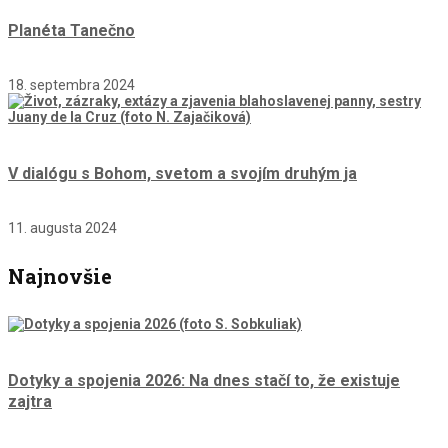
Planéta Tanečno
18. septembra 2024
V dialógu s Bohom, svetom a svojím druhým ja
11. augusta 2024
Najnovšie
Dotyky a spojenia 2026: Na dnes stačí to, že existuje
zajtra