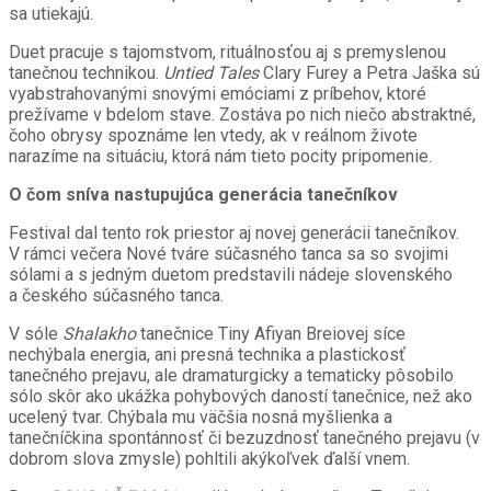
sa utiekajú.
Duet pracuje s tajomstvom, rituálnosťou aj s premyslenou
tanečnou technikou.
Untied Tales
Clary Furey a Petra Jaška sú
vyabstrahovanými snovými emóciami z príbehov, ktoré
prežívame v bdelom stave. Zostáva po nich niečo abstraktné,
čoho obrysy spoznáme len vtedy, ak v reálnom živote
narazíme na situáciu, ktorá nám tieto pocity pripomenie.
O čom sníva nastupujúca generácia tanečníkov
Festival dal tento rok priestor aj novej generácii tanečníkov.
V rámci večera Nové tváre súčasného tanca sa so svojimi
sólami a s jedným duetom predstavili nádeje slovenského
a českého súčasného tanca.
V sóle
Shalakho
tanečnice Tiny Afiyan Breiovej síce
nechýbala energia, ani presná technika a plastickosť
tanečného prejavu, ale dramaturgicky a tematicky pôsobilo
sólo skôr ako ukážka pohybových daností tanečnice, než ako
ucelený tvar. Chýbala mu väčšia nosná myšlienka a
tanečníčkina spontánnosť či bezuzdnosť tanečného prejavu (v
dobrom slova zmysle) pohltili akýkoľvek ďalší vnem.