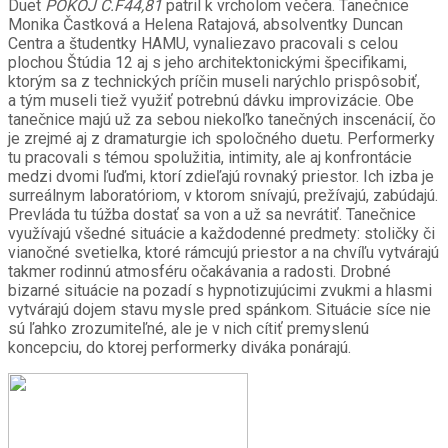
Duet
POKOJ Č.F44,81
patril k vrcholom večera. Tanečnice
Monika Častková a Helena Ratajová, absolventky Duncan
Centra a študentky HAMU, vynaliezavo pracovali s celou
plochou Štúdia 12 aj s jeho architektonickými špecifikami,
ktorým sa z technických príčin museli narýchlo prispôsobiť,
a tým museli tiež využiť potrebnú dávku improvizácie. Obe
tanečnice majú už za sebou niekoľko tanečných inscenácií, čo
je zrejmé aj z dramaturgie ich spoločného duetu. Performerky
tu pracovali s témou spolužitia, intimity, ale aj konfrontácie
medzi dvomi ľuďmi, ktorí zdieľajú rovnaký priestor. Ich izba je
surreálnym laboratóriom, v ktorom snívajú, prežívajú, zabúdajú.
Prevláda tu túžba dostať sa von a už sa nevrátiť. Tanečnice
využívajú všedné situácie a každodenné predmety: stoličky či
vianočné svetielka, ktoré rámcujú priestor a na chvíľu vytvárajú
takmer rodinnú atmosféru očakávania a radosti. Drobné
bizarné situácie na pozadí s hypnotizujúcimi zvukmi a hlasmi
vytvárajú dojem stavu mysle pred spánkom. Situácie síce nie
sú ľahko zrozumiteľné, ale je v nich cítiť premyslenú
koncepciu, do ktorej performerky diváka ponárajú.