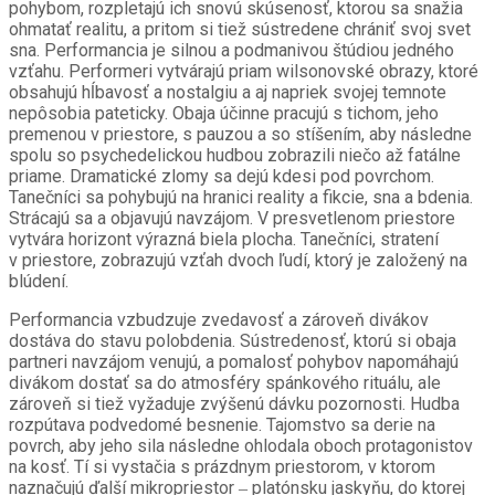
pohybom, rozpletajú ich snovú skúsenosť, ktorou sa snažia
ohmatať realitu, a pritom si tiež sústredene chrániť svoj svet
sna. Performancia je silnou a podmanivou štúdiou jedného
vzťahu. Performeri vytvárajú priam wilsonovské obrazy, ktoré
obsahujú hĺbavosť a nostalgiu a aj napriek svojej temnote
nepôsobia pateticky. Obaja účinne pracujú s tichom, jeho
premenou v priestore, s pauzou a so stíšením, aby následne
spolu so psychedelickou hudbou zobrazili niečo až fatálne
priame. Dramatické zlomy sa dejú kdesi pod povrchom.
Tanečníci sa pohybujú na hranici reality a fikcie, sna a bdenia.
Strácajú sa a objavujú navzájom. V presvetlenom priestore
vytvára horizont výrazná biela plocha. Tanečníci, stratení
v priestore, zobrazujú vzťah dvoch ľudí, ktorý je založený na
blúdení.
Performancia vzbudzuje zvedavosť a zároveň divákov
dostáva do stavu polobdenia. Sústredenosť, ktorú si obaja
partneri navzájom venujú, a pomalosť pohybov napomáhajú
divákom dostať sa do atmosféry spánkového rituálu, ale
zároveň si tiež vyžaduje zvýšenú dávku pozornosti. Hudba
rozpútava podvedomé besnenie. Tajomstvo sa derie na
povrch, aby jeho sila následne ohlodala oboch protagonistov
na kosť. Tí si vystačia s prázdnym priestorom, v ktorom
naznačujú ďalší mikropriestor ‒ platónsku jaskyňu, do ktorej