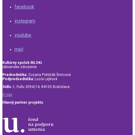
facebook
instagram
youtube
mail
Kultúrny spolok MLOKi
občianske združenie
Predsedníčka:
Zuzana Poliščák Šnircová
Podpredsedníčka:
Lucia Lejková
Sídlo:
Ľ. Fullu 3094/14, 84105 Bratislava
O nás
Hlavný partner projektu