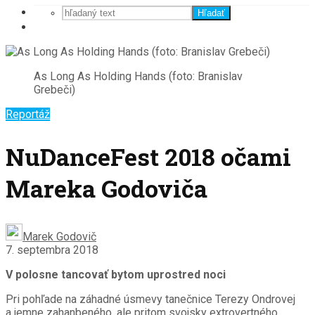
Hľadať
As Long As Holding Hands (foto: Branislav
Grebeči)
Reportáž
NuDanceFest 2018 očami
Mareka Godoviča
Marek Godovič
7. septembra 2018
V polosne tancovať bytom uprostred noci
Pri pohľade na záhadné úsmevy tanečnice Terezy Ondrovej
a jemne zahanbeného, ale pritom svojsky extrovertného