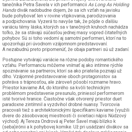
tanečníka Petra Šavela v ich performancii
As Long As Holding
Hands
divák nadobudne dojem, že sa ich vzťah na javisku
bude pohybovať len v rovine vtipkovania, parodizovania
a podpichovania. Vyzerá to navyše tak, že pôjde o ďalšiu
variáciu témy láska, ktorých sa v tanečných kruhoch nachádza
toľko, že sa stávajú súčasťou jednej masy vopred čitateľných
pohybov. Sú si toho vedomí aj samotní performeri, ktorí na to
upozorňujú pri úvodnom vzájomnom predstavovaní.
A nezabudnú preto pripomenúť, že obaja partneri sú už zadaní.
Postupne vytvárajú variácie na rôzne podoby romantického
vzťahu. Performanciu môžeme vnímať aj ako intímne rýchle
spoznávanie sa partnerov, ktorí sa ako priatelia poznajú už
dlho. Vzájomné predstavovanie oboch protagonistov sa
pohráva s trápnosťou, ale zároveň pôsobí rozmarne hravo.
Priestor kaviarne A4, do ktorého sa kvôli technickým
problémom predstavenie presunulo, priniesol performerom
isté tvorivé hranice. Čiastočne však otvorený priestor duet
paradoxne zintímnil a vyzdvihol drobné nuansy. Tvorcovia
pracovali tiež s architektonickými špecifikami kaviarne (využili
dvere do zásobovacej miestnosti či svietiaci nápis Núdzový
východ). Aj Tereza Ondrová aj Peter Šavel majú blízko k
(seba)irónii a k pohybovej komike. Už pri usádzaní divákov sa