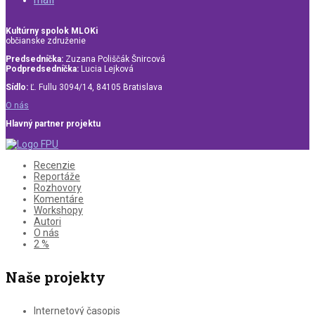
Kultúrny spolok MLOKi
občianske združenie
Predsedníčka:
Zuzana Poliščák Šnircová
Podpredsedníčka:
Lucia Lejková
Sídlo:
Ľ. Fullu 3094/14, 84105 Bratislava
O nás
Hlavný partner projektu
Recenzie
Reportáže
Rozhovory
Komentáre
Workshopy
Autori
O nás
2 %
Naše projekty
Internetový časopis