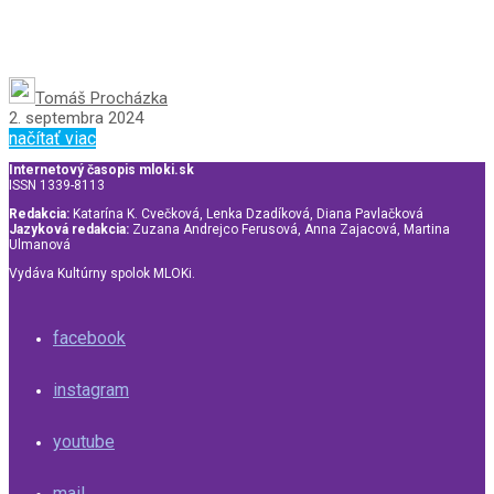
Tomáš Procházka
2. septembra 2024
načítať viac
Internetový časopis mloki.sk
ISSN 1339-8113
Redakcia:
Katarína K. Cvečková, Lenka Dzadíková, Diana Pavlačková
Jazyková redakcia:
Zuzana Andrejco Ferusová, Anna Zajacová, Martina
Ulmanová
Vydáva Kultúrny spolok MLOKi.
facebook
instagram
youtube
mail