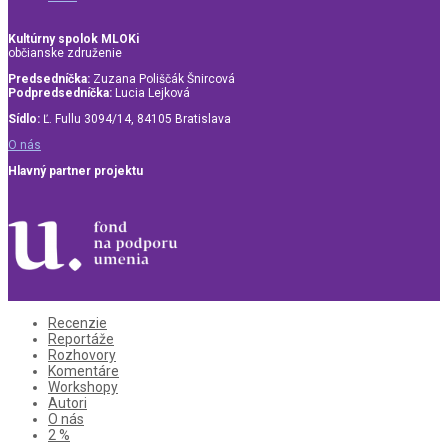
Kultúrny spolok MLOKi
občianske združenie
Predsedníčka:
Zuzana Poliščák Šnircová
Podpredsedníčka:
Lucia Lejková
Sídlo:
Ľ. Fullu 3094/14, 84105 Bratislava
O nás
Hlavný partner projektu
Recenzie
Reportáže
Rozhovory
Komentáre
Workshopy
Autori
O nás
2 %