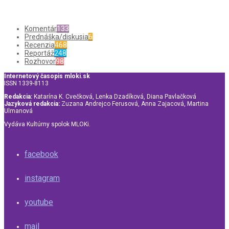
Komentár
133
Prednáška/diskusia
6
Recenzia
468
Reportáž
248
Rozhovor
98
Internetový časopis mloki.sk
ISSN 1339-8113
Redakcia:
Katarína K. Cvečková, Lenka Dzadíková, Diana Pavlačková
Jazyková redakcia:
Zuzana Andrejco Ferusová, Anna Zajacová, Martina
Ulmanová
Vydáva Kultúrny spolok MLOKi.
facebook
instagram
youtube
mail