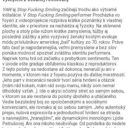
YAW
aj
Stop Fucking Smiling
začínajú trochu ako výtvarné
inštalácie. V
Stop Fucking Smiling
performer Procházka vo
foyeri z videoprojekcie rozpráva krátke poznámky k vlastnej
identite, ale v priestore sa nachádza aj fyzicky. Na sklenené
plochy a stoly píše rúžom krátke zamyslenia, túžby aj
posledné zážitky a jeho vyzývavý ženský kostým evokuje
módu príslušníkov americkej „ball“ kultúry zo 70. rokov. Práve
táto časť je najpodarenejšia, veľmi premyslene a bez slov
ponúka možnosť spoznať zvláštnu identitu performera.
Napriek tomu hrá od začiatku s prebytkom sentimentu. Ten
v úvode ešte graduje obľúbenou klasikou z reproduktorov.
Z tejto polohy sa nedostane až dokonca, nenaruší ju ani v
momente, v ktorom nás z foyeru pozýva do ďalšej miestnosti.
Jeho part v inscenácii neskôr tvorí séria tvrdení a otázok
(mám rád kokaín, mám rád svoju mamu, nikdy som nemal
dlhodobý vzťah…). Ide o akýsi očistný stret so samým sebou,
v ktorom sa ale nestavia do polohy úbohého a utláčaného.
Vedie bezútešný boj so spoločenskými a sociálnymi
konvenciami, ale rovnako aj so sebou samým. Jeho autentický
prejav, nulová expresivita a jednoduchosť tvrdení sa strieda
s naivnejšími, „hranejšími“, ale dynamickými monológmi Lýdie
Petrušovej. Ani ona nikoho neobviňuje. Od pondelka do nedele