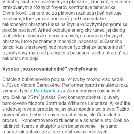
V druhej časti sa s naklonenými plátnami, „zrnením“, aj šumom
zmixovaným z rôznych foyerov konfrontuje tanečníčka
Chmelíková. Jej telo sa za plátnom rozkladá (tieň nelícuje
s nohami, ktoré vidíme pod ním), pod horizontálne
nakloneným obrazom klesá na štyri a kŕčovitými pohybmi sa
pokúša postaviť. Aj keď odpaľuje energický tanec, jej dialóg
s objektami končí ako séria temných, no pomerne bežných
obrazov, ktoré poznáme z mnohých inscenácií súčasného
tanca. Kus „nastavený nad hranice fyzickej zvládnuteľnosti“
a „pohybový materiál pracujúci s balansom a jeho stratou“ sa
nakoniec neudejú.
Vysoko „pozorovaniahodné“ vychyľovanie
Citácie z bulletinového popisu
YAWu
by možno viac sedeli
k
PLI
od Viktora Černického. Performer oproti minulému roku
vymenil tyče z
Parolapolea
za 25 moderných čalúnených
2
stoličiek na 25 m
javiska. Svoj koncept obohatil o úvahy
barokového filozofa Gottfrieda Wilhelma Leibnitza. Aj keď iba
v ideovej rovine, pretože na javisku nepadne ani slovo. Ťažko
povedať ako Leibnitz súvisí so stoličkou, ale Černického
proces – koncentrované rozkladanie a skladanie stoličiek do
labilných tvarov a skulptúr a ich balansovanie – je samo
o sebe tak pútavé, že aj bez dešifrovania všetkých