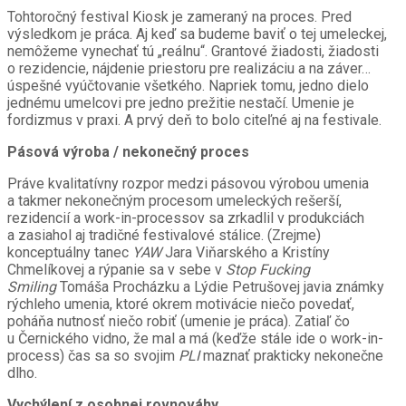
Tohtoročný festival Kiosk je zameraný na proces. Pred
výsledkom je práca. Aj keď sa budeme baviť o tej umeleckej,
nemôžeme vynechať tú „reálnu“. Grantové žiadosti, žiadosti
o rezidencie, nájdenie priestoru pre realizáciu a na záver…
úspešné vyúčtovanie všetkého. Napriek tomu, jedno dielo
jednému umelcovi pre jedno prežitie nestačí. Umenie je
fordizmus v praxi. A prvý deň to bolo citeľné aj na festivale.
Pásová výroba / nekonečný proces
Práve kvalitatívny rozpor medzi pásovou výrobou umenia
a takmer nekonečným procesom umeleckých rešerší,
rezidencií a work-in-processov sa zrkadlil v produkciách
a zasiahol aj tradičné festivalové stálice. (Zrejme)
konceptuálny tanec
YAW
Jara Viňarského a Kristíny
Chmelíkovej a rýpanie sa v sebe v
Stop Fucking
Smiling
Tomáša Procházku a Lýdie Petrušovej javia známky
rýchleho umenia, ktoré okrem motivácie niečo povedať,
poháňa nutnosť niečo robiť (umenie je práca). Zatiaľ čo
u Černického vidno, že mal a má (keďže stále ide o work-in-
process) čas sa so svojim
PLI
maznať prakticky nekonečne
dlho.
Vychýlení z osobnej rovnováhy