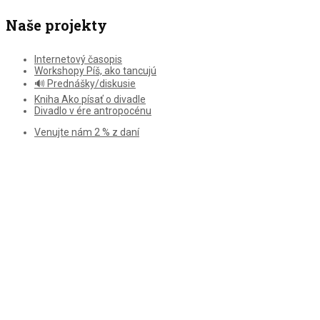
Naše projekty
Internetový časopis
Workshopy Píš, ako tancujú
🔊 Prednášky/diskusie
Kniha Ako písať o divadle
Divadlo v ére antropocénu
Venujte nám 2 % z daní