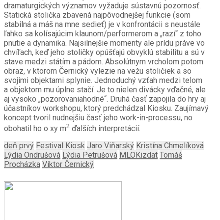
dramaturgických významov vyžaduje sústavnú pozornosť.
Statická stolička zbavená najpôvodnejšej funkcie (som
stabilná a máš na mne sedieť) je v konfrontácii s neustále
ľahko sa kolísajúcim klaunom/performerom a „razí“ z toho
pnutie a dynamika. Najsilnejšie momenty ale prídu práve vo
chvíľach, keď jeho stoličky opúšťajú obvyklú stabilitu a sú v
stave medzi státím a pádom. Absolútnym vrcholom potom
obraz, v ktorom Černický vylezie na vežu stoličiek a so
svojimi objektami splynie. Jednoduchý vzťah medzi telom
a objektom mu úplne stačí. Je to nielen divácky vďačné, ale
aj vysoko „pozorovaniahodné“. Druhá časť zapojila do hry aj
účastníkov workshopu, ktorý predchádzal Kiosku. Zaujímavý
koncept tvoril nudnejšiu časť jeho work-in-processu, no
2
obohatil ho o xy m
ďalších interpretácií.
deň prvý
Festival Kiosk
Jaro Viňarský
Kristína Chmelíková
Lýdia Ondrušová
Lýdia Petrušová
MLOKizdat
Tomáš
Procházka
Viktor Černický