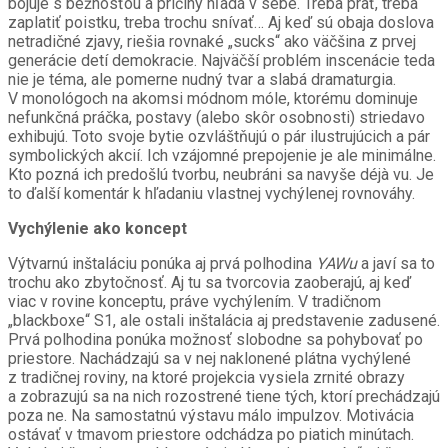
bojuje s bežnosťou a príčiny hľadá v sebe. Treba prať, treba
zaplatiť poistku, treba trochu snívať… Aj keď sú obaja doslova
netradičné zjavy, riešia rovnaké „sucks“ ako väčšina z prvej
generácie detí demokracie. Najväčší problém inscenácie teda
nie je téma, ale pomerne nudný tvar a slabá dramaturgia.
V monológoch na akomsi módnom móle, ktorému dominuje
nefunkčná práčka, postavy (alebo skôr osobnosti) striedavo
exhibujú. Toto svoje bytie ozvláštňujú o pár ilustrujúcich a pár
symbolických akcií. Ich vzájomné prepojenie je ale minimálne.
Kto pozná ich predošlú tvorbu, neubráni sa navyše déjà vu. Je
to ďalší komentár k hľadaniu vlastnej vychýlenej rovnováhy.
Vychýlenie ako koncept
Výtvarnú inštaláciu ponúka aj prvá polhodina
YAWu
a javí sa to
trochu ako zbytočnosť. Aj tu sa tvorcovia zaoberajú, aj keď
viac v rovine konceptu, práve vychýlením. V tradičnom
„blackboxe“ S1, ale ostali inštalácia aj predstavenie zadusené.
Prvá polhodina ponúka možnosť slobodne sa pohybovať po
priestore. Nachádzajú sa v nej naklonené plátna vychýlené
z tradičnej roviny, na ktoré projekcia vysiela zrnité obrazy
a zobrazujú sa na nich rozostrené tiene tých, ktorí prechádzajú
poza ne. Na samostatnú výstavu málo impulzov. Motivácia
ostávať v tmavom priestore odchádza po piatich minútach.