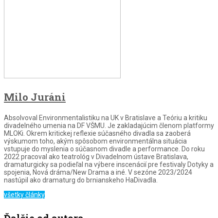
Milo Juráni
Absolvoval Environmentalistiku na UK v Bratislave a Teóriu a kritiku
divadelného umenia na DF VŠMU. Je zakladajúcim členom platformy
MLOKi. Okrem kritickej reflexie súčasného divadla sa zaoberá
výskumom toho, akým spôsobom environmentálna situácia
vstupuje do myslenia o súčasnom divadle a performance. Do roku
2022 pracoval ako teatrológ v Divadelnom ústave Bratislava,
dramaturgicky sa podieľal na výbere inscenácií pre festivaly Dotyky a
spojenia, Nová dráma/New Drama a iné. V sezóne 2023/2024
nastúpil ako dramaturg do brnianskeho HaDivadla.
všetky články
Ďalšie od autora