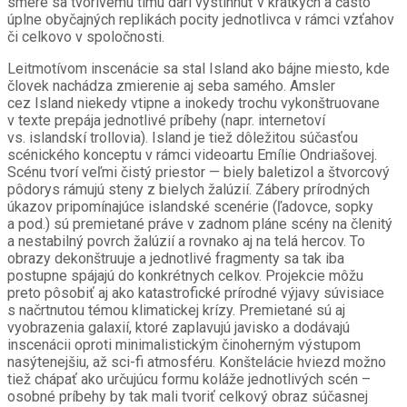
smere sa tvorivému tímu darí vystihnúť v krátkych a často
úplne obyčajných replikách pocity jednotlivca v rámci vzťahov
či celkovo v spoločnosti.
Leitmotívom inscenácie sa stal Island ako bájne miesto, kde
človek nachádza zmierenie aj seba samého. Amsler
cez Island niekedy vtipne a inokedy trochu vykonštruovane
v texte prepája jednotlivé príbehy (napr. internetoví
vs. islandskí trollovia). Island je tiež dôležitou súčasťou
scénického konceptu v rámci videoartu Emílie Ondriašovej.
Scénu tvorí veľmi čistý priestor — biely baletizol a štvorcový
pôdorys rámujú steny z bielych žalúzií. Zábery prírodných
úkazov pripomínajúce islandské scenérie (ľadovce, sopky
a pod.) sú premietané práve v zadnom pláne scény na členitý
a nestabilný povrch žalúzií a rovnako aj na telá hercov. To
obrazy dekonštruuje a jednotlivé fragmenty sa tak iba
postupne spájajú do konkrétnych celkov. Projekcie môžu
preto pôsobiť aj ako katastrofické prírodné výjavy súvisiace
s načrtnutou témou klimatickej krízy. Premietané sú aj
vyobrazenia galaxií, ktoré zaplavujú javisko a dodávajú
inscenácii oproti minimalistickým činoherným výstupom
nasýtenejšiu, až sci-fi atmosféru. Konštelácie hviezd možno
tiež chápať ako určujúcu formu koláže jednotlivých scén –
osobné príbehy by tak mali tvoriť celkový obraz súčasnej