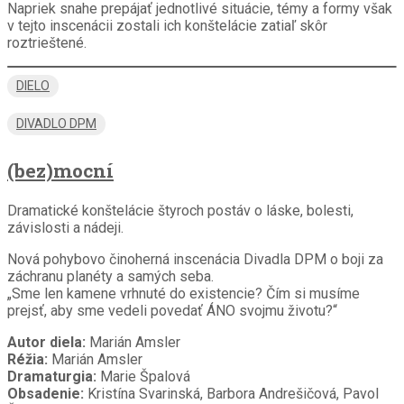
Napriek snahe prepájať jednotlivé situácie, témy a formy však
v tejto inscenácii zostali ich konštelácie zatiaľ skôr
roztrieštené.
DIELO
DIVADLO DPM
(bez)mocní
Dramatické konštelácie štyroch postáv o láske, bolesti,
závislosti a nádeji.
Nová pohybovo činoherná inscenácia Divadla DPM o boji za
záchranu planéty a samých seba.
„Sme len kamene vrhnuté do existencie? Čím si musíme
prejsť, aby sme vedeli povedať ÁNO svojmu životu?“
Autor diela:
Marián Amsler
Réžia:
Marián Amsler
Dramaturgia:
Marie Špalová
Obsadenie:
Kristína Svarinská, Barbora Andrešičová, Pavol