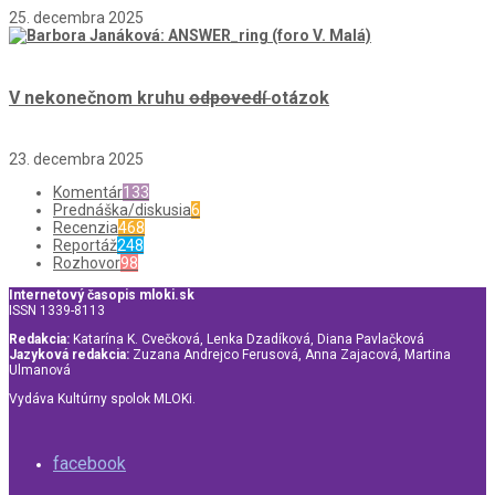
25. decembra 2025
V nekonečnom kruhu
odpovedí
otázok
23. decembra 2025
Komentár
133
Prednáška/diskusia
6
Recenzia
468
Reportáž
248
Rozhovor
98
Internetový časopis mloki.sk
ISSN 1339-8113
Redakcia:
Katarína K. Cvečková, Lenka Dzadíková, Diana Pavlačková
Jazyková redakcia:
Zuzana Andrejco Ferusová, Anna Zajacová, Martina
Ulmanová
Vydáva Kultúrny spolok MLOKi.
facebook