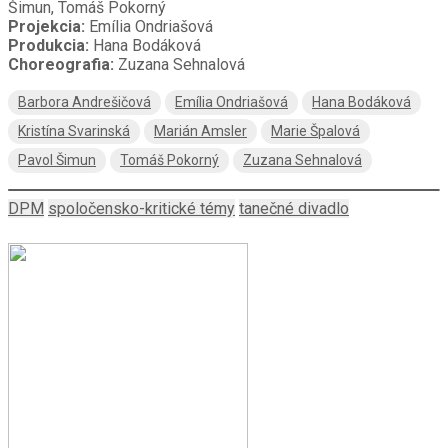
Šimun, Tomáš Pokorný
Projekcia:
Emília Ondriašová
Produkcia:
Hana Bodáková
Choreografia:
Zuzana Sehnalová
Barbora Andrešičová
Emília Ondriašová
Hana Bodáková
Kristína Svarinská
Marián Amsler
Marie Špalová
Pavol Šimun
Tomáš Pokorný
Zuzana Sehnalová
DPM
spoločensko-kritické témy
tanečné divadlo