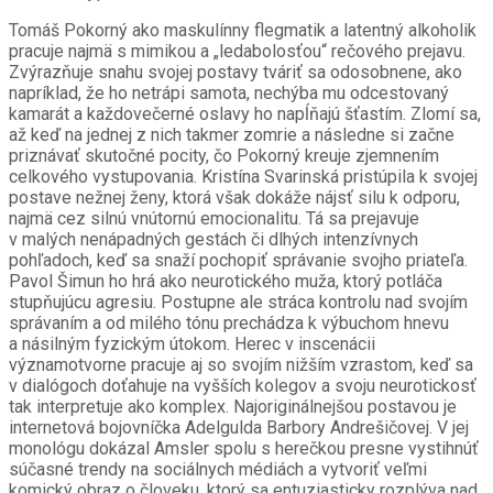
Tomáš Pokorný ako maskulínny flegmatik a latentný alkoholik
pracuje najmä s mimikou a „ledabolosťou“ rečového prejavu.
Zvýrazňuje snahu svojej postavy tváriť sa odosobnene, ako
napríklad, že ho netrápi samota, nechýba mu odcestovaný
kamarát a každovečerné oslavy ho napĺňajú šťastím. Zlomí sa,
až keď na jednej z nich takmer zomrie a následne si začne
priznávať skutočné pocity, čo Pokorný kreuje zjemnením
celkového vystupovania. Kristína Svarinská pristúpila k svojej
postave nežnej ženy, ktorá však dokáže nájsť silu k odporu,
najmä cez silnú vnútornú emocionalitu. Tá sa prejavuje
v malých nenápadných gestách či dlhých intenzívnych
pohľadoch, keď sa snaží pochopiť správanie svojho priateľa.
Pavol Šimun ho hrá ako neurotického muža, ktorý potláča
stupňujúcu agresiu. Postupne ale stráca kontrolu nad svojím
správaním a od milého tónu prechádza k výbuchom hnevu
a násilným fyzickým útokom. Herec v inscenácii
významotvorne pracuje aj so svojím nižším vzrastom, keď sa
v dialógoch doťahuje na vyšších kolegov a svoju neurotickosť
tak interpretuje ako komplex. Najoriginálnejšou postavou je
internetová bojovníčka Adelgulda Barbory Andrešičovej. V jej
monológu dokázal Amsler spolu s herečkou presne vystihnúť
súčasné trendy na sociálnych médiách a vytvoriť veľmi
komický obraz o človeku, ktorý sa entuziasticky rozplýva nad