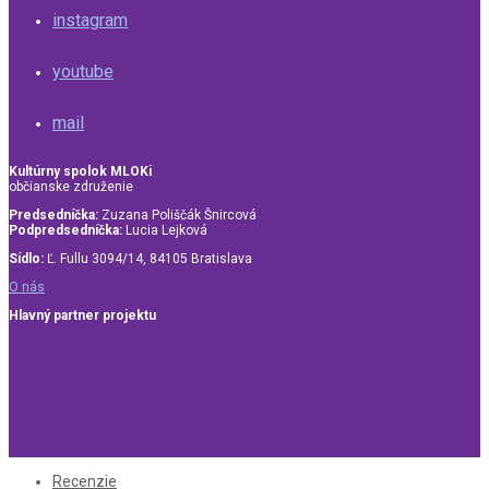
instagram
youtube
mail
Kultúrny spolok MLOKi
občianske združenie
Predsedníčka:
Zuzana Poliščák Šnircová
Podpredsedníčka:
Lucia Lejková
Sídlo:
Ľ. Fullu 3094/14, 84105 Bratislava
O nás
Hlavný partner projektu
Recenzie