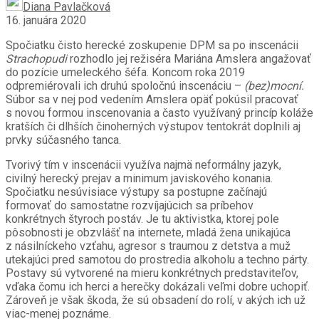
Diana Pavlačková
16. januára 2020
Spočiatku čisto herecké zoskupenie DPM sa po inscenácii
Strachopudi
rozhodlo jej režiséra Mariána Amslera angažovať
do pozície umeleckého šéfa. Koncom roka 2019
odpremiérovali ich druhú spoločnú inscenáciu –
(bez)mocní.
Súbor sa v nej pod vedením Amslera opäť pokúsil pracovať
s novou formou inscenovania a často využívaný princíp koláže
kratších či dlhších činoherných výstupov tentokrát doplnili aj
prvky súčasného tanca.
Tvorivý tím v inscenácii využíva najmä neformálny jazyk,
civilný herecký prejav a minimum javiskového konania.
Spočiatku nesúvisiace výstupy sa postupne začínajú
formovať do samostatne rozvíjajúcich sa príbehov
konkrétnych štyroch postáv. Je tu aktivistka, ktorej pole
pôsobnosti je obzvlášť na internete, mladá žena unikajúca
z násilníckeho vzťahu, agresor s traumou z detstva a muž
utekajúci pred samotou do prostredia alkoholu a techno párty.
Postavy sú vytvorené na mieru konkrétnych predstaviteľov,
vďaka čomu ich herci a herečky dokázali veľmi dobre uchopiť.
Zároveň je však škoda, že sú obsadení do rolí, v akých ich už
viac-menej poznáme.