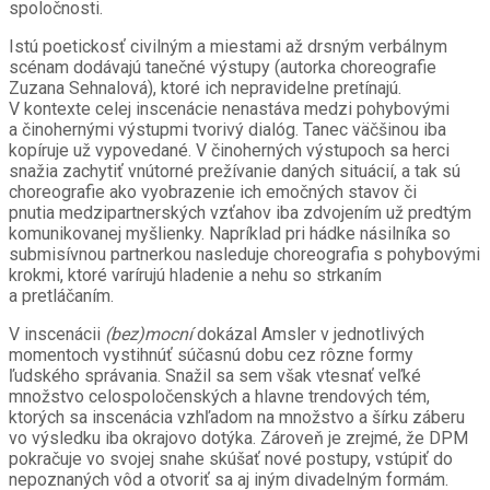
spoločnosti.
Istú poetickosť civilným a miestami až drsným verbálnym
scénam dodávajú tanečné výstupy (autorka choreografie
Zuzana Sehnalová), ktoré ich nepravidelne pretínajú.
V kontexte celej inscenácie nenastáva medzi pohybovými
a činohernými výstupmi tvorivý dialóg. Tanec väčšinou iba
kopíruje už vypovedané. V činoherných výstupoch sa herci
snažia zachytiť vnútorné prežívanie daných situácií, a tak sú
choreografie ako vyobrazenie ich emočných stavov či
pnutia medzipartnerských vzťahov iba zdvojením už predtým
komunikovanej myšlienky. Napríklad pri hádke násilníka so
submisívnou partnerkou nasleduje choreografia s pohybovými
krokmi, ktoré varírujú hladenie a nehu so strkaním
a pretláčaním.
V inscenácii
(bez)mocní
dokázal Amsler v jednotlivých
momentoch vystihnúť súčasnú dobu cez rôzne formy
ľudského správania. Snažil sa sem však vtesnať veľké
množstvo celospoločenských a hlavne trendových tém,
ktorých sa inscenácia vzhľadom na množstvo a šírku záberu
vo výsledku iba okrajovo dotýka. Zároveň je zrejmé, že DPM
pokračuje vo svojej snahe skúšať nové postupy, vstúpiť do
nepoznaných vôd a otvoriť sa aj iným divadelným formám.