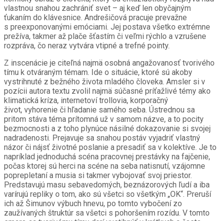
vlastnou snahou zachrániť svet – aj keď len obyčajným
ťukaním do klávesnice. Andrešičová pracuje prevažne
s preexponovanými emóciami. Jej postava všetko extrémne
prežíva, takmer až plače šťastím či veľmi rýchlo a vzrušene
rozpráva, čo neraz vytvára vtipné a trefné pointy.
Z inscenácie je citeľná najmä osobná angažovanosť tvorivého
tímu k otváraným témam. Ide o situácie, ktoré sú akoby
vystrihnuté z bežného života mladého človeka. Amsler si v
pozícii autora textu zvolil najmä súčasné príťažlivé témy ako
klimatická kríza, internetoví trollovia, korporačný
život, vyhorenie či hľadanie samého seba. Ústrednou sa
pritom stáva téma prítomná už v samom názve, a to pocity
bezmocnosti a z toho plynúce násilné dokazovanie si svojej
nadradenosti. Prejavuje sa snahou postáv vyjadriť vlastný
názor či nájsť životné poslanie a presadiť sa v kolektíve. Je to
napríklad jednoduchá scéna pracovnej prestávky na fajčenie,
počas ktorej sú herci na scéne na seba natisnutí, vzájomne
poprepletaní a musia si takmer vybojovať svoj priestor.
Predstavujú masu sebavedomých, beznázorových ľudí a iba
varírujú repliky o tom, ako sú všetci so všetkým „OK“. Preruší
ich až Šimunov výbuch hnevu, po tomto vybočení zo
zaužívaných štruktúr sa všetci s pohoršením rozídu. V tomto