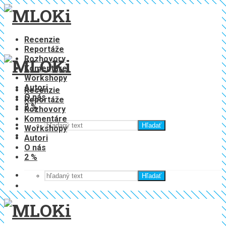
Recenzie
Reportáže
Rozhovory
Komentáre
Workshopy
Autori
Recenzie
O nás
Reportáže
2 %
Rozhovory
Komentáre
Hľadať
Workshopy
Autori
O nás
2 %
Hľadať