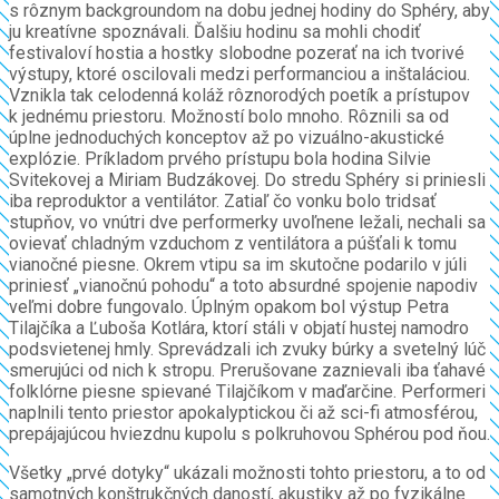
s rôznym backgroundom na dobu jednej hodiny do Sphéry, aby
ju kreatívne spoznávali. Ďalšiu hodinu sa mohli chodiť
festivaloví hostia a hostky slobodne pozerať na ich tvorivé
výstupy, ktoré oscilovali medzi performanciou a inštaláciou.
Vznikla tak celodenná koláž rôznorodých poetík a prístupov
k jednému priestoru. Možností bolo mnoho. Rôznili sa od
úplne jednoduchých konceptov až po vizuálno-akustické
explózie. Príkladom prvého prístupu bola hodina Silvie
Svitekovej a Miriam Budzákovej. Do stredu Sphéry si priniesli
iba reproduktor a ventilátor. Zatiaľ čo vonku bolo tridsať
stupňov, vo vnútri dve performerky uvoľnene ležali, nechali sa
ovievať chladným vzduchom z ventilátora a púšťali k tomu
vianočné piesne. Okrem vtipu sa im skutočne podarilo v júli
priniesť „vianočnú pohodu“ a toto absurdné spojenie napodiv
veľmi dobre fungovalo. Úplným opakom bol výstup Petra
Tilajčíka a Ľuboša Kotlára, ktorí stáli v objatí hustej namodro
podsvietenej hmly. Sprevádzali ich zvuky búrky a svetelný lúč
smerujúci od nich k stropu. Prerušovane zaznievali iba ťahavé
folklórne piesne spievané Tilajčíkom v maďarčine. Performeri
naplnili tento priestor apokalyptickou či až sci-fi atmosférou,
prepájajúcou hviezdnu kupolu s polkruhovou Sphérou pod ňou.
Všetky „prvé dotyky“ ukázali možnosti tohto priestoru, a to od
samotných konštrukčných daností, akustiky až po fyzikálne