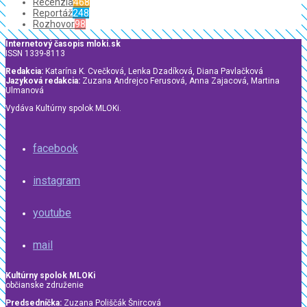
Recenzia
468
Reportáž
248
Rozhovor
98
Internetový časopis mloki.sk
ISSN 1339-8113
Redakcia:
Katarína K. Cvečková, Lenka Dzadíková, Diana Pavlačková
Jazyková redakcia:
Zuzana Andrejco Ferusová, Anna Zajacová, Martina
Ulmanová
Vydáva Kultúrny spolok MLOKi.
facebook
instagram
youtube
mail
Kultúrny spolok MLOKi
občianske združenie
Predsedníčka:
Zuzana Poliščák Šnircová