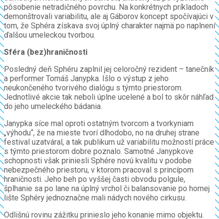
pôsobenie netradičného povrchu. Na konkrétnych príkladoch
demonštrovali variabilitu, ale aj Gáborov koncept spočívajúci v
tom, že Sphéra získava svoj úplný charakter najmä po naplnení
ďalšou umeleckou tvorbou.
Sféra (bez)hraničnosti
Posledný deň Sphéru zaplnil jej celoročný rezident – tanečník
a performer Tomáš Janypka. Išlo o výstup z jeho
neukončeného tvorivého dialógu s týmto priestorom.
Jednotlivé akcie tak neboli úplne ucelené a bol to skôr náhľad
do jeho umeleckého bádania.
Janypka síce mal oproti ostatným tvorcom a tvorkyniam
„výhodu“, že na mieste tvorí dlhodobo, no na druhej strane
festival uzatváral, a tak publikum už variabilitu možností práce
s týmto priestorom dobre poznalo. Samotné Janypkove
schopnosti však priniesli Sphére novú kvalitu v podobe
nebezpečného priestoru, v ktorom pracoval s princípom
hraničnosti. Jeho beh po vyššej časti obvodu polgule,
šplhanie sa po lane na úplný vrchol či balansovanie po hornej
lište Sphéry jednoznačne mali nádych nového cirkusu.
Odlišnú rovinu zážitku prinieslo jeho konanie mimo objektu.