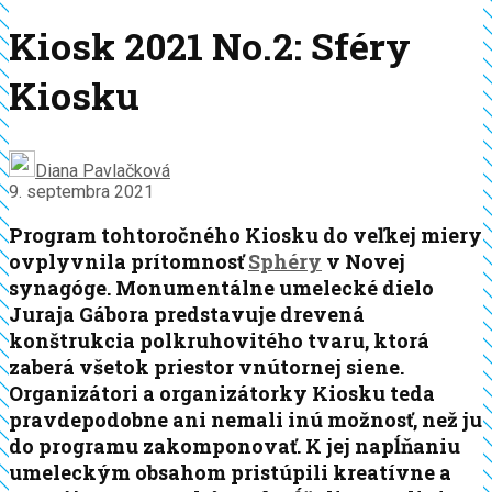
Kiosk 2021 No.2: Sféry
Kiosku
Diana Pavlačková
9. septembra 2021
Program tohtoročného Kiosku do veľkej miery
ovplyvnila prítomnosť
Sphéry
v Novej
synagóge. Monumentálne umelecké dielo
Juraja Gábora predstavuje drevená
konštrukcia polkruhovitého tvaru, ktorá
zaberá všetok priestor vnútornej siene.
Organizátori a organizátorky Kiosku teda
pravdepodobne ani nemali inú možnosť, než ju
do programu zakomponovať. K jej napĺňaniu
umeleckým obsahom pristúpili kreatívne a