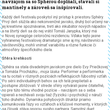
navzájom sa so Sphérou dopĺňali, stavali si
mantinely a zároveň sa inšpirovali.
Každý deň festivalu poskytol iný prístup k priestoru Sphéry.
Prvý deň slúžila ako nekonvenčné javisko, druhý bol určený na
jej kreatívne spoznávanie, tretí ako inkubátor nových nápadov
a na štvrtý deň sa do nej vrátil Tomáš Janypka, ktorý má
v Novej synagóge celoročnú rezidenciu. Vďaka tejto jasne
vyhranenej festivalovej dramaturgii sme aj my, návštevníci a
návštevníčky, mohli vnímať variabilitu a rôzne funkcie či
atmosféry špecifického diela.
Sféra krehkosti
Sphéra sa stala divadelným javiskom pre dielo Evy Priečkovej
a Tomáša Procházku
, moja láska
. Performer a performerka
sa tu ocitali v rôznych pozíciách reflektujúcich ľúbostný vzťah.
Po sérii individuálnych behov sa ich telá preplietali a
postupne zbližovali. V strede sféry vytvárali jasne čitateľné,
no pre túto tému vhodné pozície ‒ navzájom sa o seba
opierali a nechávali svoju tiaž (fyzickú i psychickú) v náručí
toho druhého. Dynamika pohybových štruktúr priamo
komunikovala fázy vo vzťahoch a kľúčové momenty, v ktorých
sa človek stáva oporou svojho partnera. Samotný duet