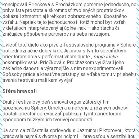
koncipovali Priečková s Procházkom pomerne jednoducho, no
práve istá prostota a skromnosť zvolených prostriedkov
dokázali zhmotniť aj krehkosť zobrazovaného ľúbostného
vzťahu. Napriek tejto jednoduchosti totiž mohol byť vzťah
v detailoch interpretovaný aj úplne inak – ako ťarcha či
zničujúce pôsobenie partnerov na seba navzájom.
Uviesť toto dielo ako prvé z festivalového programu v Sphére
bol jednoznačne dobrý krok. Aj práca s týmto špecifickým
priestorom bola v performatívnom duete
, moja láska
nekomplikovaná. Priečková s Procházkom využívali jeho
základné danosti a výraznejšie s ním neexperimentovali.
Spôsoby práce a kreatívne prístupy sa vďaka tomu v priebehu
trvania festivalu mali kam vyvíjať.
Sféra hravosti
Druhý festivalový deň venoval organizátorský tím
spoznávaniu Sphéry. Umelci a umelkyne z rôznych odvetví
dostali priestor sprevádzať publikum týmto priestorom
spôsobom blízkym ich tvorivej osobnosti.
Ja som sa zúčastnila sprievodu s Jazmínou Piktorovou, ktorá
pracovala najmä s dvoma princípmi – hravosťou a senzibilitou.