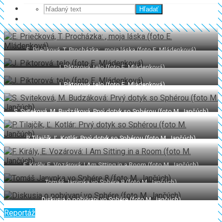
Hľadať
E. Priečková, T. Procházka: , moja láska (foto E. Mládenková)
J. Piktorová: telo (foto E. Mládenková)
J. Piktorová: telo (foto E. Mládenková)
S. Sviteková, M. Budzáková: Prvý dotyk so Sphérou (foto M. Jančúch)
P. Tilajčík, Ľ. Kotlár: Prvý dotyk so Sphérou (foto M. Jančúch)
F. Király, E. Vozárová: I Am Sitting in a Room (foto M. Jančúch)
Tomáš Janypka vo Sphére 8 (foto M. Jančúch)
Diskusia o pobývaní vo Sphére (foto M. Jančúch)
Reportáž