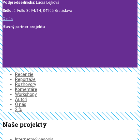
Podpredsedníčka:
Lucia Lejková
Sídlo:
Ľ. Fullu 3094/14, 84105 Bratislava
O nás
Hlavný partner projektu
Recenzie
Reportáže
Rozhovory
Komentáre
Workshopy
Autori
O nás
2 %
Naše projekty
Internetový časopis