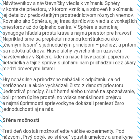
Návštevníkov a návštevníčky viedla k vnímaniu Sphéry
v kontexte priestoru, v ktorom vznikla, a zároveň k skúmaniu
jej detailov, predovšetkým prostredníctvom rôznych vnemov.
Rovnako ako Sphéra, aj jej trasa špirálovito viedla z vonkajších
priestorov až do úplného centra. V Sphére a samotnej
synagóge hľadala prostú krásu a najmä priestor pre hravosť.
Napríklad sme sa preplietali nosnou konštrukciou ako
„čiernym lesom“ s jednoduchým princípom – preliezť a pritom
sa nedotknúť dreva. Hravé úlohy vyvrcholili pri uzavretí
návštevníkov v Sphére, kde na naše hlavy padali papierové
lietadielka a tajné správy s úlohami nám prichádzali cez škáry
medzi drevenými latami.
Hry nenásilne a prirodzene nabádali k odpútaniu sa od
serióznosti a akcie vychádzali čisto z daností priestoru.
Jednotlivé princípy, či už herné alebo určené na spoznávanie,
boli pritom úplne prosté, no vďaka nenásilnosti prejavu
a najmä úprimnosti sprievodkyne dokázali preniesť čaro
jednoduchosti aj na nás.
Sféra možností
Tretí deň dostali možnosť ešte väčšie experimenty. Pod
názvom „Prvý dotyk so sférou“ vpustili umelcov a umelkyne