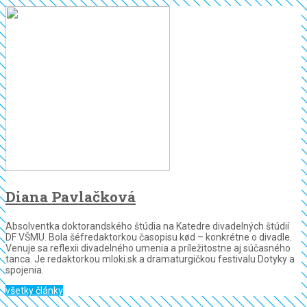
Diana Pavlačková
Absolventka doktorandského štúdia na Katedre divadelných štúdií
DF VŠMU. Bola šéfredaktorkou časopisu kød – konkrétne o divadle.
Venuje sa reflexii divadelného umenia a príležitostne aj súčasného
tanca. Je redaktorkou mloki.sk a dramaturgičkou festivalu Dotyky a
spojenia.
všetky články