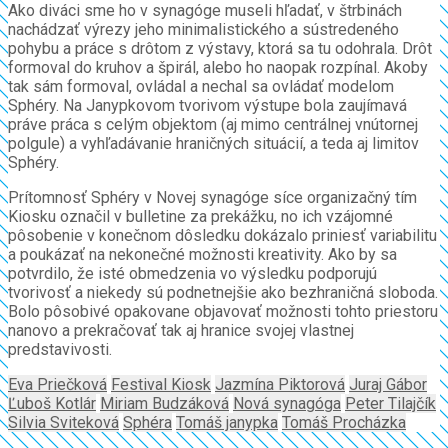
Ako diváci sme ho v synagóge museli hľadať, v štrbinách
nachádzať výrezy jeho minimalistického a sústredeného
pohybu a práce s drôtom z výstavy, ktorá sa tu odohrala. Drôt
formoval do kruhov a špirál, alebo ho naopak rozpínal. Akoby
tak sám formoval, ovládal a nechal sa ovládať modelom
Sphéry. Na Janypkovom tvorivom výstupe bola zaujímavá
práve práca s celým objektom (aj mimo centrálnej vnútornej
polgule) a vyhľadávanie hraničných situácií, a teda aj limitov
Sphéry.
Prítomnosť Sphéry v Novej synagóge síce organizačný tím
Kiosku označil v bulletine za prekážku, no ich vzájomné
pôsobenie v konečnom dôsledku dokázalo priniesť variabilitu
a poukázať na nekonečné možnosti kreativity. Ako by sa
potvrdilo, že isté obmedzenia vo výsledku podporujú
tvorivosť a niekedy sú podnetnejšie ako bezhraničná sloboda.
Bolo pôsobivé opakovane objavovať možnosti tohto priestoru
nanovo a prekračovať tak aj hranice svojej vlastnej
predstavivosti.
Eva Priečková
Festival Kiosk
Jazmína Piktorová
Juraj Gábor
Ľuboš Kotlár
Miriam Budzáková
Nová synagóga
Peter Tilajčík
Silvia Sviteková
Sphéra
Tomáš janypka
Tomáš Procházka