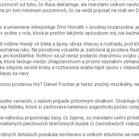
ozornosť od toho, čo Runa deklamuje, ale miestami celkom nevhod
ta pri tom minimum pozornosti, čo sa nedá pripísať na vrub ani Da
ne a umiernene interpretuje Emil Horváth v úvodnej mizanscéne, j
ov ocitne v role, ktorá je preňho takýmto spôsobom iná, nie bežná
 vidíme hnedý vír blata a špiny, obraz chaosu a rozkladu, pod k
známej ruky. Na pôsobivej vizualite je založená aj postava Rastica
úca, ani konštantná. Rothovi sa už neraz podarilo charizmou svoj
, ktoré lavíruje medzi chlapčenstvom a prvými náznakmi strhanos
aka slepote neisté kroky a roztrasená snaha nájsť oporu v slepec
iacej sa riavy.
lavnou postavou hry? Daniel Fischer je herec zručný, muzikálny, 
eho veriacim, v našom prípade prítomným divákom. Stvárňuje h
a Kalinku, ktorá si zachováva naliehavú sugestivitu počas celej
ie náhodou pripomínajú časy, čo žijeme, sú miestami veľmi prili
iniatúrnych plechových telefónnych búdok či čiernobielych videop
ných detailoch ponúkala nevtieravo a celkom intuitívne na nieko