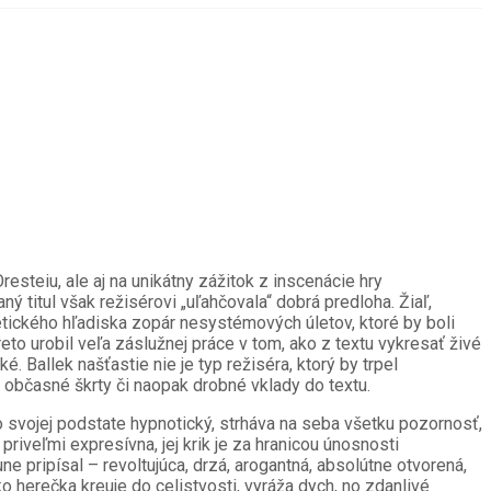
esteiu, ale aj na unikátny zážitok z inscenácie hry
ý titul však režisérovi „uľahčovala“ dobrá predloha. Žiaľ,
etického hľadiska zopár nesystémových úletov, ktoré by boli
to urobil veľa záslužnej práce v tom, ako z textu vykresať živé
. Ballek našťastie nie je typ režiséra, ktorý by trpel
 občasné škrty či naopak drobné vklady do textu.
 svojej podstate hypnotický, strháva na seba všetku pozornosť,
riveľmi expresívna, jej krik je za hranicou únosnosti
ne pripísal – revoltujúca, drzá, arogantná, absolútne otvorená,
o herečka kreuje do celistvosti, vyráža dych, no zdanlivé