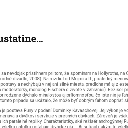
ustatine…
 sa nevdojak pristihnem pri tom, že spomínam na Hollyrotha, na Or
rodné divadlo, 2008). Na rozdiel od Mojmíra II., posledný menovan
ostavy a nechýbajú v nej ani silné miesta, predloha má aj z est
moderátorky, monológ Fischera o živote v zahraničí). Režisér pre
irodzene dýchalo minulosťou aj prítomnosťou, čo iste nie je ľahké
 v tomto prípade sa ukázalo, že môže byť dobrým ťahom dopriať si
 je postava Runy v podaní Dominiky Kavaschovej. Jej výkon je vo
riava a divákovi servíruje v presných dávkach. Zároveň je však p
ch paralelné repliky. Charakteristiky, aké režisér androgýnnej Ru
 to všetko natoľko priťahuje divácke oko… Aj spôsob, akým to všetk