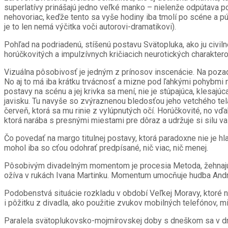
superlatívy prinášajú jedno veľké manko – nielenže odpútava p
nehovoriac, keďže tento sa vyše hodiny iba tmolí po scéne a pú
je to len nemá výčitka voči autorovi-dramatikovi).
Pohľad na podriadenú, stíšenú postavu Svätopluka, ako ju civil
horúčkovitých a impulzívnych kričiacich neurotických charakter
Vizuálna pôsobivosť je jedným z prínosov inscenácie. Na pozadí
No aj to má iba krátku trvácnosť a mizne pod ľahkými pohybmi ne
postavy na scénu a jej krivka sa mení, nie je stúpajúca, klesaj
javisku. Tu navyše so zvýraznenou bledosťou jeho vetchého tela
červeň, ktorá sa mu rinie z vylúpnutých očí. Horúčkovité, no vď
ktorá narába s presnými miestami pre dôraz a udržuje si silu val
Čo povedať na margo titulnej postavy, ktorá paradoxne nie je h
mohol iba so cťou odohrať predpísané, nič viac, nič menej.
Pôsobivým divadelným momentom je procesia Metoda, žehnajúc
ožíva v rukách Ivana Martinku. Momentum umocňuje hudba Andrej
Podobenstvá situácie rozkladu v období Veľkej Moravy, ktoré n
i pôžitku z divadla, ako použitie zvukov mobilných telefónov, m
Paralela svätoplukovsko-mojmírovskej doby s dneškom sa v drob