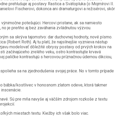
ne prehlušuje aj postavy Rastica a Svätopluka (o Mojmírovi II.
nielovi Fischerovi, dokonca ani dramaturgovi a režisérovi, skôr
e výnimočne potešujúci. Hercovi pristane, ak sa namiesto
, no je preňho aj bez zaváhania zvládnutou výzvou.
torým sa skrýva tajomstvo: dar duchovnej hodnoty, nové písmo.
 (Robert Roth). Aj tu platí, že najsilnejšie vyznieva nástup
ho zjavu modelovať dôležité obrysy postavy od prvých krokov na
ti začínajúceho zrelého veku, ostro kontrastujte krvavá
kej paličke kontrastujú s hercovou príznačnou údernou dikciou,
nespolieha sa na zjednodušenia svojej práce. No v tomto prípade
o bábka/kostlivec v honosnom zlatom odeve, ktorá takmer
 inscenácie.
ehavé. Sú pre mňa navyše aj väčším zdrojom rozkoše z textu
rojekcií.
ľkých miestach textu. Kiežby ich však bolo viac.