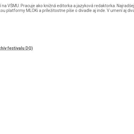
údií na VŠMU. Pracuje ako knižná editorka a jazyková redaktorka. Najrad
 platformy MLOKi a príležitostne píše o divadle aj inde. V umení aj di