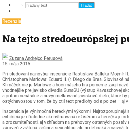
Hľadať
Recenzia
Na tejto stredoeurópskej p
Zuzana Andrejco Ferusová
15. mája 2015
Pri sledovaní najnovšej inscenácie Rastislava Balleka Mojmír II.
Christophera Marlowa: Eduard II. (r. Diego de Brea, Slovinské ná
Klimáček nie je Marlowe a hoci má jeho hra pomerne zaujímavé p
vhodnejšie pre javisko divadla GunaGU (výstup Kavaschovej ako 
a pritom nenásilné a nevyumelkované javiskové dielo, ktoré by pr
ostýchavosťou v tom, že by ctil text predlohy od a po zet – aj
Inscenácia je výnimočná hereckými výkonmi. Najrozporuplnejšia
exhibícia je dôsledne skonštruovaná režisérom a herečka ju odme
a zrozumiteľnosti, aj vzhľadom na prehovory ostatných postáv a i
zároveň zvrátená, sršiaca sexualitou, ale aj detinská a naivná,