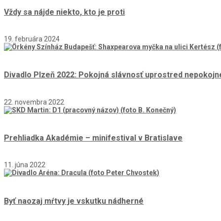
Vždy sa nájde niekto, kto je proti
19. februára 2024
Divadlo Plzeň 2022: Pokojná slávnosť uprostred nepokojn
22. novembra 2022
Prehliadka Akadémie – minifestival v Bratislave
11. júna 2022
Byť naozaj mŕtvy je vskutku nádherné