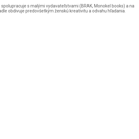
šej spolupracuje s malými vydavateľstvami (BRAK, Monokel books) a na
vadle obdivuje predovšetkým ženskú kreativitu a odvahu hľadania.