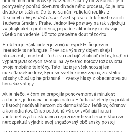
drobné humorné vsuvky. Nazeráme akoby do zákulisia, je to
pomyselný pohľad dovnútra divadelného procesu, čo je isto
divácky príťažlivé. Do toho sa nám vplietajú repliky z
Ibsenovho
Nepriateľa ľudu
. Zvrat spôsobí telefonát o smrti
študenta Šmída v Prahe. Jednotlivé postavy sa tak vyjadrujú
za štrajk alebo proti nemu, prípadne alibisticky nechávajú
všetko na vedenie. Už toto prebehne dosť tézovito.
Problém je však inde a je značne vypuklý: fingovaná
interaktivita nefunguje. Prevláda výrazný dojem akejsi
strojenosti, umelosti. Ľudia sa nechajú vtiahnuť do hry, keď pri
vypnutí javiskových svetiel
na vyzvanie hercov
rozosvietia
svoje mobilné telefóny. Táto ilúzia je však naozaj len
niekoľkosekundová, kým sa svetlá znova zapnú, a ostatné
zásahy už sú úplne priznané – všetky hlasy z obecenstva sú
herecké vstupy.
Ak je niečo, v čom sa prepojila ponovembrová minulosť
a dnešok, je to naša neprajná nátura – ľudia už vtedy (napríklad
v listoch) nadávali hercom do darmožráčov, feťákov, ožranov
a komediantov. Dnes podobné výroky vyťahujú hejteri
v internetových diskusiách najmä na adresu hercov, ktorí sa
nerozpakujú vyjadriť svoj angažovaný občiansky postoj.