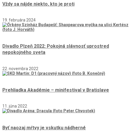
Vždy sa nájde niekto, kto je proti
19. februára 2024
Divadlo Plzeň 2022: Pokojná slávnosť uprostred
nepokojného sveta
22. novembra 2022
Prehliadka Akadémie – minifestival v Bratislave
11. júna 2022
Byť naozaj mŕtvy je vskutku nádherné