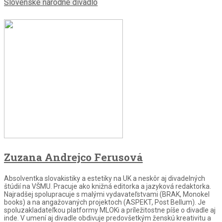
Slovenské národné divadlo
Zuzana Andrejco Ferusová
Absolventka slovakistiky a estetiky na UK a neskôr aj divadelných
štúdií na VŠMU. Pracuje ako knižná editorka a jazyková redaktorka.
Najradšej spolupracuje s malými vydavateľstvami (BRAK, Monokel
books) a na angažovaných projektoch (ASPEKT, Post Bellum). Je
spoluzakladateľkou platformy MLOKi a príležitostne píše o divadle aj
inde. V umení aj divadle obdivuje predovšetkým ženskú kreativitu a