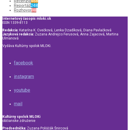
Recenzia
468
Reportáž
248
Rozhovor
98
Internetový časopis mloki.sk
ISSN 1339-8113
Redakcia:
Katarína K. Cvečková, Lenka Dzadíková, Diana Pavlačková
Jazyková redakcia:
Zuzana Andrejco Ferusová, Anna Zajacová, Martina
Ulmanová
Vydáva Kultúrny spolok MLOKi.
facebook
instagram
youtube
mail
Kultúrny spolok MLOKi
občianske združenie
Predsedníčka:
Zuzana Poliščák Šnircová