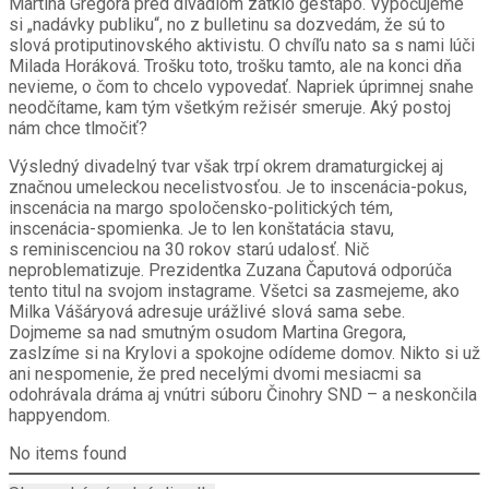
Martina Gregora pred divadlom zatklo gestapo. Vypočujeme
si „nadávky publiku“, no z bulletinu sa dozvedám, že sú to
slová protiputinovského aktivistu. O chvíľu nato sa s nami lúči
Milada Horáková. Trošku toto, trošku tamto, ale na konci dňa
nevieme, o čom to chcelo vypovedať. Napriek úprimnej snahe
neodčítame, kam tým všetkým režisér smeruje. Aký postoj
nám chce tlmočiť?
Výsledný divadelný tvar však trpí okrem dramaturgickej aj
značnou umeleckou
necelistvosťou
. Je to inscenácia-pokus,
inscenácia na margo spoločensko-politických tém,
inscenácia-spomienka. Je to len konštatácia stavu,
s reminiscenciou na 30 rokov starú udalosť. Nič
neproblematizuje. Prezidentka Zuzana Čaputová odporúča
tento titul na svojom instagrame. Všetci sa zasmejeme, ako
Milka Vášáryová adresuje urážlivé slová sama sebe.
Dojmeme sa nad smutným osudom Martina Gregora,
zaslzíme si na Krylovi a spokojne odídeme domov. Nikto si už
ani nespomenie, že pred necelými dvomi mesiacmi sa
odohrávala dráma aj vnútri súboru Činohry SND – a neskončila
happyendom.
No items found