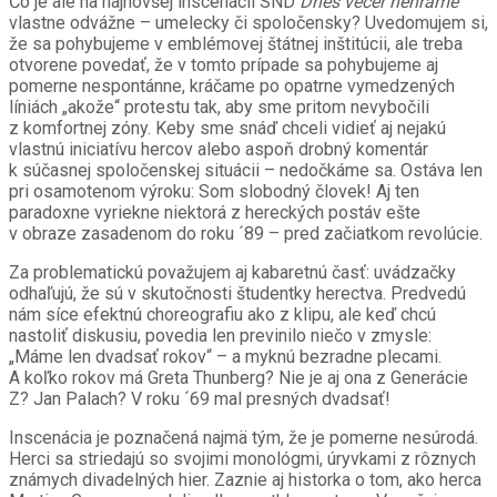
Čo je ale na najnovšej inscenácii SND
Dnes večer nehráme
vlastne odvážne – umelecky či spoločensky? Uvedomujem si,
že sa pohybujeme v emblémovej štátnej inštitúcii, ale treba
otvorene povedať, že v tomto prípade sa pohybujeme aj
pomerne nespontánne, kráčame po opatrne vymedzených
líniách „akože“ protestu tak, aby sme pritom nevybočili
z komfortnej zóny. Keby sme snáď chceli vidieť aj nejakú
vlastnú iniciatívu hercov alebo aspoň drobný komentár
k súčasnej spoločenskej situácii – nedočkáme sa. Ostáva len
pri osamotenom výroku: Som slobodný človek! Aj ten
paradoxne vyriekne niektorá z hereckých postáv ešte
v obraze zasadenom do roku ´89 – pred začiatkom revolúcie.
Za problematickú považujem aj kabaretnú časť: uvádzačky
odhaľujú, že sú v skutočnosti študentky herectva. Predvedú
nám síce efektnú choreografiu ako z klipu, ale keď chcú
nastoliť diskusiu, povedia len previnilo niečo v zmysle:
„Máme len dvadsať rokov“ – a myknú bezradne plecami.
A koľko rokov má Greta Thunberg? Nie je aj ona z Generácie
Z? Jan Palach? V roku ´69 mal presných dvadsať!
Inscenácia je poznačená najmä tým, že je pomerne nesúrodá.
Herci sa striedajú so svojimi monológmi, úryvkami z rôznych
známych divadelných hier. Zaznie aj historka o tom, ako herca