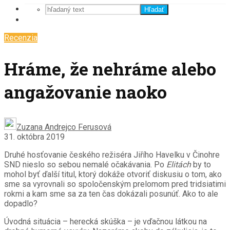
Hľadať
Recenzia
Hráme, že nehráme alebo
angažovanie naoko
Zuzana Andrejco Ferusová
31. októbra 2019
Druhé hosťovanie českého režiséra Jiřího Havelku v Činohre
SND nieslo so sebou nemalé očakávania. Po
Elitách
by to
mohol byť ďalší titul, ktorý dokáže otvoriť diskusiu o tom, ako
sme sa vyrovnali so spoločenským prelomom pred tridsiatimi
rokmi a kam sme sa za ten čas dokázali posunúť. Ako to ale
dopadlo?
Úvodná situácia – herecká skúška – je vďačnou látkou na