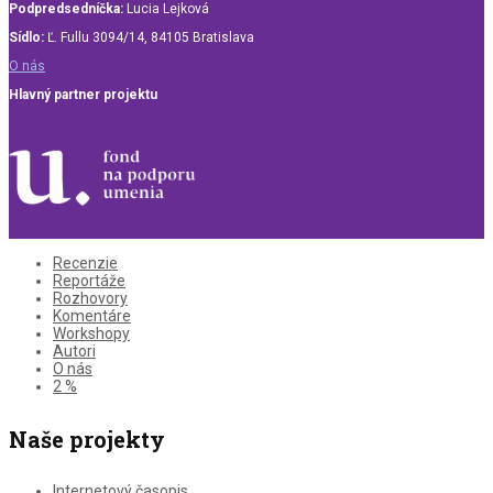
Podpredsedníčka:
Lucia Lejková
Sídlo:
Ľ. Fullu 3094/14, 84105 Bratislava
O nás
Hlavný partner projektu
Recenzie
Reportáže
Rozhovory
Komentáre
Workshopy
Autori
O nás
2 %
Naše projekty
Internetový časopis