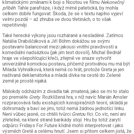
klimatickými změnami k boji s Nicotou ve filmu
Nekonečný
příběh
. Tahle parafráze, i když mírně patetická, by mohla
celkem dobře fungovat. Škoda, že se v textu naplno vyjeví
velmi pozdě – až zhruba ve dvou třetinách, o to však
repetitivněji.
Také herecké výkony jsou rozhárané a nesladěné. Zatímco
Natália Drabiščáková a Jiří Böhm dokážou se svými
postavami balancovat mezi jakousi vnitřní pravdivostí a
komediální nadsázkou (jak jim text dovolí), Michal Bednář
hraje ve všepohlcující křeči, zřejmě ve snaze vytvořit
univerzálně komickou postavu, přičemž protiváhou mu má být
Milada Vyhnálková, která nemá co hrát,
protože Greta je jen
naštvaná deklamátorka a mladá dívka na cestě do Zelené
země je prostě nijaká.
Málokdy odcházím z divadla tak zmatená, jako se mi to stalo
po premiéře
Grety
. Rozklížená hra, v níž navíc Marián Amsler
rozpracovává řadu existujících konspiračních teorií, skládá je
dohromady a baví se jimi, totiž nemá žádnou jednotící linku.
Není vůbec jasné, co chtěli tvůrci
Greto
u říci. Co víc, není ani
zřetelné, na které straně barikády stojí. Hru by totiž zarytí
odpůrci Fridays For Future klidně mohli interpretovat i jako
výsměch Gretě a celému hnutí. Jsem si přitom celkem jistá, že