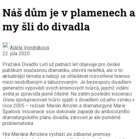
Náš dům je v plamenech a
my šli do divadla
Adéla Vondráková
22. júla 2020
Pražské Divadlo Letí už patnáct let objevuje pro české
publikum současnou dramatiku, otevírá nelehká, ale o to
aktuálnější témata a nebojí se ohledávat rozostřené hranice
mezi neoblíbeným a tabuizovaným. Je bezesporu divadlem
generační výpovědi svých kmenových tvůrců, jejichž vidění
světa je zpravidla jasně čitelné. Na zatím poslední inscenaci
Greta
spolupracovali tvůrci spjatí s divadlem od jeho vzniku v
roce 2005 – režisér Marián Amsler a dramaturgyně Marie
Špalová. Inscenace sice dokonale zapadá do ambiciózního
dramaturgického plánu divadla, zároveň je ale poměrně
problematická.
Hra Mariána Amslera vychází ze zábavné premisy: