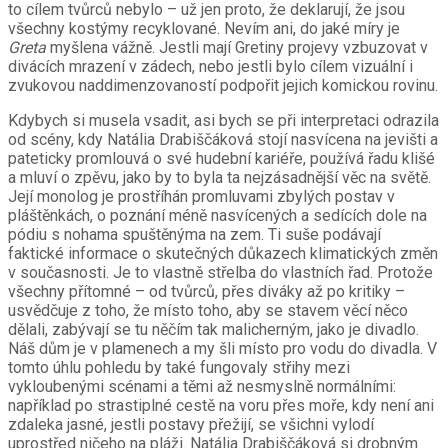
to cílem tvůrců nebylo – už jen proto, že deklarují, že jsou
všechny kostýmy recyklované. Nevím ani, do jaké míry je
Greta
myšlena vážně. Jestli mají Gretiny projevy vzbuzovat v
divácích mrazení v zádech, nebo jestli bylo cílem vizuální i
zvukovou naddimenzovaností podpořit jejich komickou rovinu.
Kdybych si musela vsadit, asi bych se při interpretaci odrazila
od scény, kdy Natália Drabiščáková stojí nasvícena na jevišti a
pateticky promlouvá o své hudební kariéře, používá řadu klišé
a mluví o zpěvu, jako by to byla ta nejzásadnější věc na světě.
Její monolog je prostříhán promluvami zbylých postav v
pláštěnkách, o poznání méně nasvícených a sedících dole na
pódiu s nohama spuštěnýma na zem. Ti suše podávají
faktické informace o skutečných důkazech klimatických změn
v současnosti. Je to vlastně střelba do vlastních řad. Protože
všechny přítomné – od tvůrců, přes diváky až po kritiky –
usvědčuje z toho, že místo toho, aby se stavem věcí něco
dělali, zabývají se tu něčím tak malicherným, jako je divadlo.
Náš dům je v plamenech a my šli místo pro vodu do divadla. V
tomto úhlu pohledu by také fungovaly střihy mezi
vykloubenými scénami a těmi až nesmyslně normálními:
například po strastiplné cestě na voru přes moře, kdy není ani
zdaleka jasné, jestli postavy přežijí, se všichni vylodí
uprostřed ničeho na pláži. Natália Drabiščáková si drobným