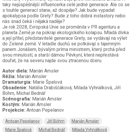
taky nejúspěšnější influencerka celé jedné generace. Ale co se
s touhle generací stane, až dospěje? Jak bude vypadat
apokalypsa podle Grety? Bude z toho dobrá instastory nebo
nás snad čeká i nějaká naděje?
Je rok 2028, Evropská Unie se proměnila v PR agenturu a
planeta Země je na pokraji ekologického kolapsu. Mladá dívka
a její přítel, představitelé generace Grety, se vydávají na výlet
do Zelené země. V letadle duchů se potkávají s tajemným
panem Jonášem, bývalým príma ministrem, který prchá před
svou minulostí, a starší dámou Pěvkyní, která nepřestává
doufat, že na severu najde svou ztracenou dceru.
Autor diela:
Marián Amsler
Réžia:
Marián Amsler
Dramaturgia:
Marie Špalová
Obsadenie:
Natália Drabiščáková, Milada Vyhnálková, Jiří
Böhm, Michal Bednář
Scénografia:
Marián Amsler
Kostým:
Marián Amsler
Projekcie:
Antoan Pepelanov
Antoan Pepelanov
Jiří Böhm
Marián Amsler
Marie Špalová
Michal Bednář
Milada Vyhnálková