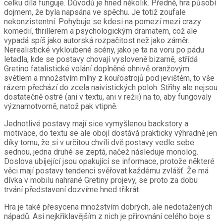
celku díla funguje. Důvodů je hned několik. Předně, hra působí
dojmem, že byla napsána ve spěchu. Je totiž zoufale
nekonzistentní. Pohybuje se kdesi na pomezí mezi crazy
komedií, thrillerem a psychologickým dramatem, což ale
vypadá spíš jako autorská rozpačitost než jako záměr.
Nerealistické vykloubené scény, jako je ta na voru po pádu
letadla, kde se postavy chovají vysloveně bizarně, střídá
Gretino fatalistické volání doplněné ohnivě oranžovým
světlem a množstvím mlhy z kouřostrojů pod jevištěm, to vše
rázem přechází do zcela naivistických poloh. Střihy ale nejsou
dostatečně ostré (ani v textu, ani v režii) na to, aby fungovaly
významotvorně, natož pak vtipně.
Jednotlivé postavy mají sice vymyšlenou backstory a
motivace, do textu se ale obojí dostává prakticky výhradně jen
díky tomu, že si v určitou chvíli dvě postavy vedle sebe
sednou, jedna druhé se zeptá, načež následuje monolog.
Doslova ubíjející jsou opakující se informace, protože některé
věci mají postavy tendenci svěřovat každému zvlášť. Že má
dívka v mobilu nahrané Gretiny projevy, se proto za dobu
trvání představení dozvíme hned třikrát.
Hra je také přesycena množstvím dobrých, ale nedotažených
nápadů. Asi nejkřiklavějším z nich je přirovnání celého boje s