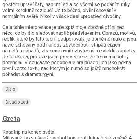
gestem upraví šaty, napřímí se a se všemi se podáním ruky
velmi korektně rozloučí. Je to běžné, civilní chování v
normálním světě. Nikoliv však kdesi uprostřed divočiny.
Celá tahle interpretace je ale spíš moje zbožné přání než
něco, co by šlo sledovat napříč představením. Obrazů, motivů,
replik, které by tuto teorii podporovaly, je poměrně málo a jsou
navíc schovány pod nánosy zbytečností, střípků cizích
námětů a nápadů, ztracené uvnitř zbytečně rozvleklé zápletky.
Je to škoda, protože jsem přesvědčena, že téma má dobrý
potenciál. V současné podobě ale hra působí jen jako pěkná
první verze textu, nad kterým je nutné se ještě mnohokrát
pohádat s dramaturgyní.
Dielo
Divadlo Letí
Greta
Roadtrip na konec světa.
Milovaný i vysmívaný symbol boje proti klimatické změně. A