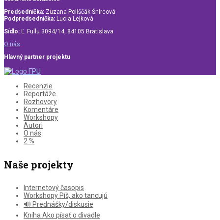
Predsedníčka:
Zuzana Poliščák Šnircová
Podpredsedníčka:
Lucia Lejková
Sídlo:
Ľ. Fullu 3094/14, 84105 Bratislava
O nás
Hlavný partner projektu
Recenzie
Reportáže
Rozhovory
Komentáre
Workshopy
Autori
O nás
2 %
Naše projekty
Internetový časopis
Workshopy Píš, ako tancujú
🔊 Prednášky/diskusie
Kniha Ako písať o divadle