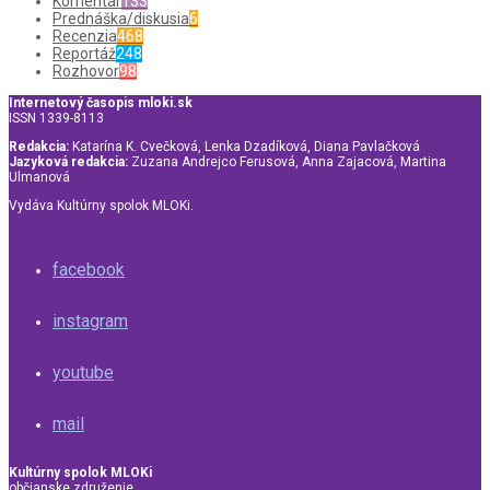
Komentár
133
Prednáška/diskusia
6
Recenzia
468
Reportáž
248
Rozhovor
98
Internetový časopis mloki.sk
ISSN 1339-8113
Redakcia:
Katarína K. Cvečková, Lenka Dzadíková, Diana Pavlačková
Jazyková redakcia:
Zuzana Andrejco Ferusová, Anna Zajacová, Martina
Ulmanová
Vydáva Kultúrny spolok MLOKi.
facebook
instagram
youtube
mail
Kultúrny spolok MLOKi
občianske združenie