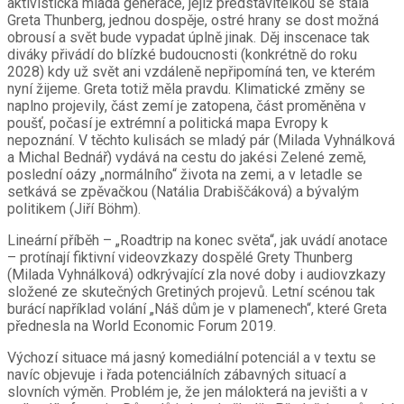
aktivistická mladá generace, jejíž představitelkou se stala
Greta Thunberg, jednou dospěje, ostré hrany se dost možná
obrousí a svět bude vypadat úplně jinak. Děj inscenace tak
diváky přivádí do blízké budoucnosti (konkrétně do roku
2028) kdy už svět ani vzdáleně nepřipomíná ten, ve kterém
nyní žijeme. Greta totiž měla pravdu. Klimatické změny se
naplno projevily, část zemí je zatopena, část proměněna v
poušť, počasí je extrémní a politická mapa Evropy k
nepoznání. V těchto kulisách se mladý pár (Milada Vyhnálková
a Michal Bednář) vydává na cestu do jakési Zelené země,
poslední oázy „normálního“ života na zemi, a v letadle se
setkává se zpěvačkou (Natália Drabiščáková) a bývalým
politikem (Jiří Böhm).
Lineární příběh – „Roadtrip na konec světa“, jak uvádí anotace
– protínají fiktivní videovzkazy dospělé Grety Thunberg
(Milada Vyhnálková) odkrývající zla nové doby i audiovzkazy
složené ze skutečných Gretiných projevů. Letní scénou tak
burácí například volání „Náš dům je v plamenech“, které Greta
přednesla na World Economic Forum 2019.
Výchozí situace má jasný komediální potenciál a v textu se
navíc objevuje i řada potenciálních zábavných situací a
slovních výměn. Problém je, že jen málokterá na jevišti a v