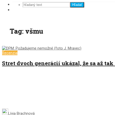
Hľadať
Tag: všmu
Recenzia
Stret dvoch generácií ukázal, že sa až ta
Lívia Brachnová