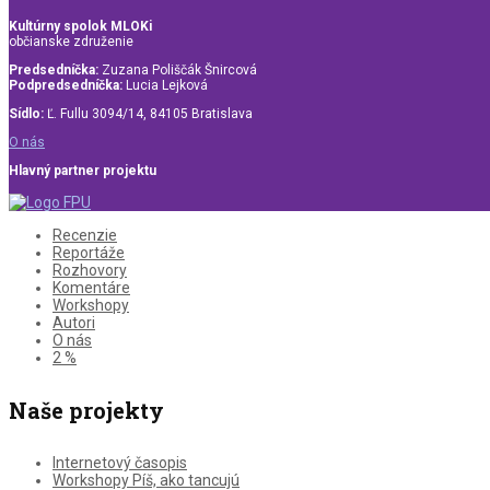
Kultúrny spolok MLOKi
občianske združenie
Predsedníčka:
Zuzana Poliščák Šnircová
Podpredsedníčka:
Lucia Lejková
Sídlo:
Ľ. Fullu 3094/14, 84105 Bratislava
O nás
Hlavný partner projektu
Recenzie
Reportáže
Rozhovory
Komentáre
Workshopy
Autori
O nás
2 %
Naše projekty
Internetový časopis
Workshopy Píš, ako tancujú