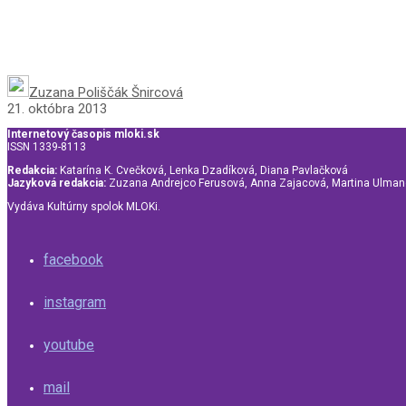
Zuzana Poliščák Šnircová
21. októbra 2013
Internetový časopis mloki.sk
ISSN 1339-8113
Redakcia:
Katarína K. Cvečková, Lenka Dzadíková, Diana Pavlačková
Jazyková redakcia:
Zuzana Andrejco Ferusová, Anna Zajacová, Martina Ulma
Vydáva Kultúrny spolok MLOKi.
facebook
instagram
youtube
mail