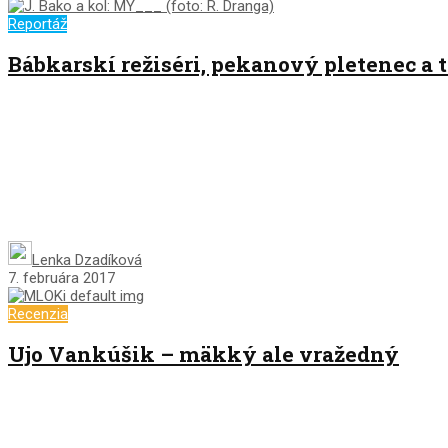
Reportáž
Bábkarskí režiséri, pekanový pletenec a 
Lenka Dzadíková
7. februára 2017
Recenzia
Ujo Vankúšik – mäkký ale vražedný