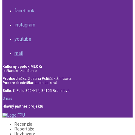
facebook
instagram
youtube
mail
Kultúrny spolok MLOKi
občianske združenie
Predsedníčka:
Zuzana Poliščák Šnircová
Podpredsedníčka:
Lucia Lejková
Sídlo:
Ľ. Fullu 3094/14, 84105 Bratislava
O nás
Hlavný partner projektu
Recenzie
Reportáže
Rozhovory