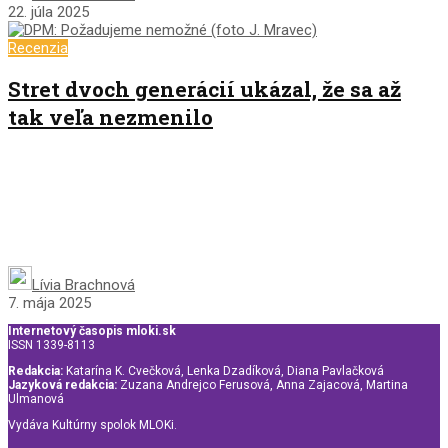
22. júla 2025
Recenzia
Stret dvoch generácií ukázal, že sa až
tak veľa nezmenilo
Lívia Brachnová
7. mája 2025
Internetový časopis mloki.sk
ISSN 1339-8113
Redakcia:
Katarína K. Cvečková, Lenka Dzadíková, Diana Pavlačková
Jazyková redakcia:
Zuzana Andrejco Ferusová, Anna Zajacová, Martina
Ulmanová
Vydáva Kultúrny spolok MLOKi.