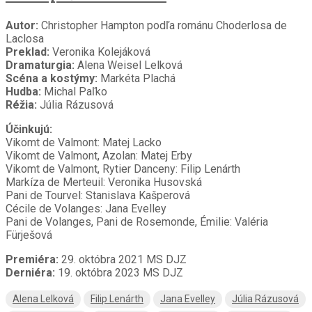
Autor:
Christopher Hampton podľa románu Choderlosa de
Laclosa
Preklad:
Veronika Kolejáková
Dramaturgia:
Alena Weisel Lelková
Scéna a kostýmy:
Markéta Plachá
Hudba:
Michal Paľko
Réžia:
Júlia Rázusová
Účinkujú:
Vikomt de Valmont: Matej Lacko
Vikomt de Valmont, Azolan: Matej Erby
Vikomt de Valmont, Rytier Danceny: Filip Lenárth
Markíza de Merteuil: Veronika Husovská
Pani de Tourvel: Stanislava Kašperová
Cécile de Volanges: Jana Evelley
Pani de Volanges, Pani de Rosemonde, Émilie: Valéria
Fürješová
Premiéra:
29. októbra 2021 MS DJZ
Derniéra:
19. októbra 2023 MS DJZ
Alena Lelková
Filip Lenárth
Jana Evelley
Júlia Rázusová