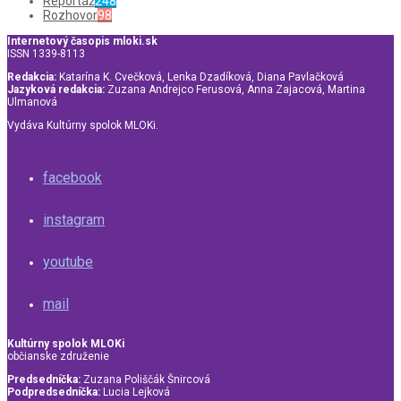
Reportáž
248
Rozhovor
98
Internetový časopis mloki.sk
ISSN 1339-8113
Redakcia:
Katarína K. Cvečková, Lenka Dzadíková, Diana Pavlačková
Jazyková redakcia:
Zuzana Andrejco Ferusová, Anna Zajacová, Martina
Ulmanová
Vydáva Kultúrny spolok MLOKi.
facebook
instagram
youtube
mail
Kultúrny spolok MLOKi
občianske združenie
Predsedníčka:
Zuzana Poliščák Šnircová
Podpredsedníčka:
Lucia Lejková