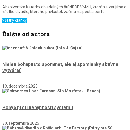
Absolventka Katedry divadelných štúdií DF VŠMU, ktorá sa zaujíma o
všetko divadlo, ktorého prívlastok začína na post a perfo.
všetky články
Ďalšie od autora
Nielen bohapusto spomínať, ale aj spomienky aktívne
vytvárať
19. decembra 2025
Pohyb proti nehybnosti systému
30. septembra 2025