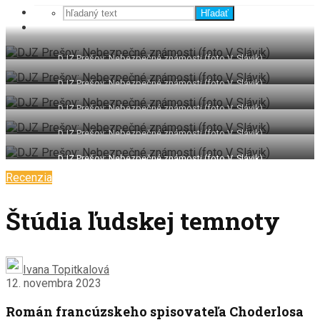
Hľadať
DJZ Prešov: Nebezpečné známosti (foto V. Slávik)
DJZ Prešov: Nebezpečné známosti (foto V. Slávik)
DJZ Prešov: Nebezpečné známosti (foto V. Slávik)
DJZ Prešov: Nebezpečné známosti (foto V. Slávik)
DJZ Prešov: Nebezpečné známosti (foto V. Slávik)
Recenzia
Štúdia ľudskej temnoty
Ivana Topitkalová
12. novembra 2023
Román francúzskeho spisovateľa Choderlosa