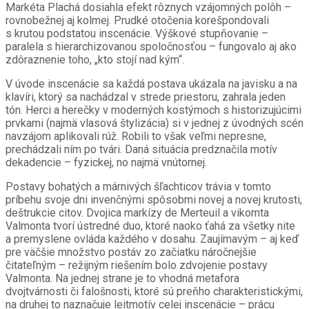
Markéta Plachá dosiahla efekt rôznych vzájomných polôh –
rovnobežnej aj kolmej. Prudké otočenia korešpondovali
s krutou podstatou inscenácie. Výškové stupňovanie –
paralela s hierarchizovanou spoločnosťou – fungovalo aj ako
zdôraznenie toho, „kto stojí nad kým“.
V úvode inscenácie sa každá postava ukázala na javisku a na
klavíri, ktorý sa nachádzal v strede priestoru, zahrala jeden
tón. Herci a herečky v moderných kostýmoch s historizujúcimi
prvkami (najmä vlasová štylizácia) si v jednej z úvodných scén
navzájom aplikovali rúž. Robili to však veľmi nepresne,
prechádzali ním po tvári. Daná situácia predznačila motív
dekadencie – fyzickej, no najmä vnútornej.
Postavy bohatých a márnivých šľachticov trávia v tomto
príbehu svoje dni invenčnými spôsobmi novej a novej krutosti,
deštrukcie citov. Dvojica markízy de Merteuil a vikomta
Valmonta tvorí ústredné duo, ktoré naoko ťahá za všetky nite
a premyslene ovláda každého v dosahu. Zaujímavým – aj keď
pre väčšie množstvo postáv zo začiatku náročnejšie
čitateľným – režijným riešením bolo zdvojenie postavy
Valmonta. Na jednej strane je to vhodná metafora
dvojtvárnosti či falošnosti, ktoré sú preňho charakteristickými,
na druhej to naznačuje leitmotív celej inscenácie – prácu