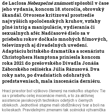
de Laclosa
Nebezpečné známosti
spôsobil v čase
jeho vydania, koncom 18. storočia, obrovský
škandál. Otvorene kritizoval prostredie
najvyšších spoločenských kruhov, vzťahy
plné intríg a manipulácie, vydierania či
sexuálnych afér. Nadčasové dielo sa v
priebehu rokov dočkalo mnohých filmových,
televíznych aj divadelných uvedení.
Adaptáciu britského dramatika a scenáristu
Christophera Hamptona priniesla koncom
roka 2021 do prešovského Divadla Jonáša
Záborského režisérka Júlia Rázusová. Dva
roky nato, po dvadsiatich odohratých
predstaveniach, mala inscenácia derniéru.
Hrací priestor bol výškovo členený na niekoľko stupňov. Tie
sa v priebehu celej inscenácie menili, a to za aktívnej
asistencie javiskových technikov odetých v čiernych
oblekoch. Jednotlivé stupne mali obdĺžnikový tvar a boli na
kolieskach. Pravidelnými zmenami tak scénická výtvarníčka