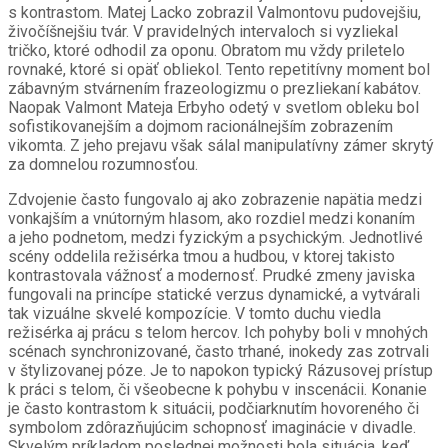
s kontrastom. Matej Lacko zobrazil Valmontovu pudovejšiu,
živočíšnejšiu tvár. V pravidelných intervaloch si vyzliekal
tričko, ktoré odhodil za oponu. Obratom mu vždy priletelo
rovnaké, ktoré si opäť obliekol. Tento repetitívny moment bol
zábavným stvárnením frazeologizmu o prezliekaní kabátov.
Naopak Valmont Mateja Erbyho odetý v svetlom obleku bol
sofistikovanejším a dojmom racionálnejším zobrazením
vikomta. Z jeho prejavu však sálal manipulatívny zámer skrytý
za domnelou rozumnosťou.
Zdvojenie často fungovalo aj ako zobrazenie napätia medzi
vonkajším a vnútorným hlasom, ako rozdiel medzi konaním
a jeho podnetom, medzi fyzickým a psychickým. Jednotlivé
scény oddelila režisérka tmou a hudbou, v ktorej takisto
kontrastovala vážnosť a modernosť. Prudké zmeny javiska
fungovali na princípe statické verzus dynamické, a vytvárali
tak vizuálne skvelé kompozície. V tomto duchu viedla
režisérka aj prácu s telom hercov. Ich pohyby boli v mnohých
scénach synchronizované, často trhané, inokedy zas zotrvali
v štylizovanej póze. Je to napokon typický Rázusovej prístup
k práci s telom, či všeobecne k pohybu v inscenácii. Konanie
je často kontrastom k situácii, podčiarknutím hovoreného či
symbolom zdôrazňujúcim schopnosť imaginácie v divadle.
Skvelým príkladom poslednej možnosti bola situácia, keď