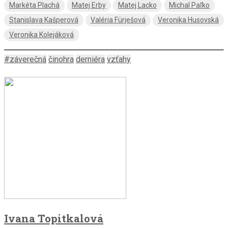
Markéta Plachá
Matej Erby
Matej Lacko
Michal Paľko
Stanislava Kašperová
Valéria Fürješová
Veronika Husovská
Veronika Kolejáková
#záverečná
činohra
derniéra
vzťahy
Ivana Topitkalová