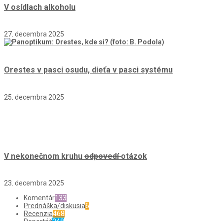
V osídlach alkoholu
27. decembra 2025
Orestes v pasci osudu, dieťa v pasci systému
25. decembra 2025
V nekonečnom kruhu
odpovedí
otázok
23. decembra 2025
Komentár
133
Prednáška/diskusia
6
Recenzia
468