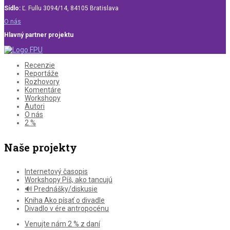
Sídlo:
Ľ. Fullu 3094/14, 84105 Bratislava
O nás
Hlavný partner projektu
Recenzie
Reportáže
Rozhovory
Komentáre
Workshopy
Autori
O nás
2 %
Naše projekty
Internetový časopis
Workshopy Píš, ako tancujú
🔊 Prednášky/diskusie
Kniha Ako písať o divadle
Divadlo v ére antropocénu
Venujte nám 2 % z daní