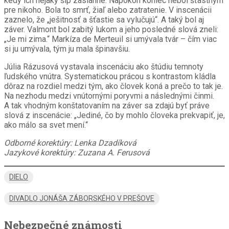
kedy ich nejaký šíp zasiahne. Napokon koniec nebol šťastným
pre nikoho. Bola to smrť, žiaľ alebo zatratenie. V inscenácii
zaznelo, že „ješitnosť a šťastie sa vylučujú“. A taký bol aj
záver. Valmont bol zabitý lukom a jeho posledné slová zneli:
„Je mi zima.“ Markíza de Merteuil si umývala tvár – čím viac
si ju umývala, tým ju mala špinavšiu.
Júlia Rázusová vystavala inscenáciu ako štúdiu temnoty
ľudského vnútra. Systematickou prácou s kontrastom kládla
dôraz na rozdiel medzi tým, ako človek koná a prečo to tak je.
Na nezhodu medzi vnútornými poryvmi a následnými činmi.
A tak vhodným konštatovaním na záver sa zdajú byť práve
slová z inscenácie: „Jediné, čo by mohlo človeka prekvapiť, je,
ako málo sa svet mení.“
Odborné korektúry: Lenka Dzadíková
Jazykové korektúry: Zuzana A. Ferusová
DIELO
DIVADLO JONÁŠA ZÁBORSKÉHO V PREŠOVE
Nebezpečné známosti