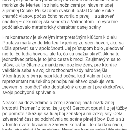
markíza de Merteuil strihala nožnicami pri hlave mladej
a jemnej Cécile. Pri každom cvaknutí ostal Cécile v ruke
chumáč vlasov, počas čoho hovorila o prvej – a zároveň
násilnej – sexuálnej skúsenosti s Valmontom. To výrazne
podčiarkovalo metaforický charakter danej scény.
Hra kontrastov je skvelým interpretačným kľúčom k dielu.
Postava markízy de Merteuil v jednej zo scén hovorí, ako sa
učila správať sa v spoločnosti. Jej prístupom bolo „sledovať
nie to, čo ľudia hovoria, ale to, čo sa snažia skryť“. Ak na to
jednotlivec príde, je to jeho cesta k moci. Zaujímavým sa to
stáva, ak to čítame z markízinej pozície ženy, pre ktorú je
validácia seba a svojich rozhodnutí vždy náročnejšia.
V kontraste s tým je napríklad scéna, keď Valmont ako
reprezentant mužského princípu naliehavo opakuje vetu
„neviem si pomôcť“ ako dostatočný argument pre akékoľvek
svoje pochybné správanie.
Neskôr sa dozvedáme o zdroji značnej časti markízinej
krutosti. Pramení z toho, že ju gróf Gercourt opustil, z jej túžby
po pomste. Ukazuje sa tu aj boj ženskej a mužskej sily. Celá
záverečná časť sa odohrávala na scéne plnej šípov. Ľudia sú
v tomto svete lovcami a zároveň korisťou. Je otázkou času,