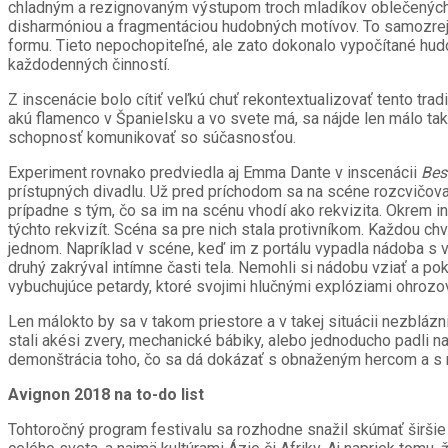
chladným a rezignovaným výstupom troch mladíkov oblečených 
disharmóniou a fragmentáciou hudobných motívov. To samozrejme
formu. Tieto nepochopiteľné, ale zato dokonalo vypočítané hud
každodenných činností.
Z inscenácie bolo cítiť veľkú chuť rekontextualizovať tento trad
akú flamenco v Španielsku a vo svete má, sa nájde len málo taký
schopnosť komunikovať so súčasnosťou.
Experiment rovnako predviedla aj Emma Dante v inscenácii
Bes
prístupných divadlu. Už pred príchodom sa na scéne rozcvičoval
prípadne s tým, čo sa im na scénu vhodí ako rekvizita. Okrem i
týchto rekvizít. Scéna sa pre nich stala protivníkom. Každou ch
jednom. Napríklad v scéne, keď im z portálu vypadla nádoba s vo
druhý zakrýval intímne časti tela. Nemohli si nádobu vziať a poko
vybuchujúce petardy, ktoré svojimi hlučnými explóziami ohrozova
Len málokto by sa v takom priestore a v takej situácii nezblázn
stali akési zvery, mechanické bábiky, alebo jednoducho padli na
demonštrácia toho, čo sa dá dokázať s obnaženým hercom a s m
Avignon 2018 na to-do list
Tohtoročný program festivalu sa rozhodne snažil skúmať širšie s