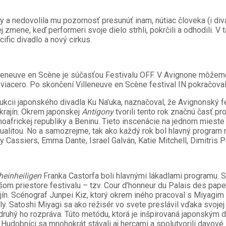
 a nedovolila mu pozornosť presunúť inam, nútiac človeka (i div
zmene, keď performeri svoje dielo strhli, pokrčili a odhodili. V
ific divadlo a nový cirkus.
lleneuve en Scène je súčasťou Festivalu OFF. V Avignone môžeme
ť viacero. Po skončení Villeneuve en Scène festival IN pokračoval
ukcii japonského divadla Ku Na’uka, naznačoval, že Avignonský fe
krajín. Okrem japonskej
Antigony
tvorili tento rok značnú časť p
hoafrickej republiky a Beninu. Tieto inscenácie na jednom miest
izualitou. No a samozrejme, tak ako každý rok bol hlavný progra
 Cassiers, Emma Dante, Israel Galván, Katie Mitchell, Dimitris P
heinheiligen
Franka Castorfa boli hlavnými lákadlami programu. Sa
šom priestore festivalu – tzv. Cour d’honneur du Palais des pa
. Scénograf Junpei Kiz, ktorý okrem iného pracoval s Miyagim a
aly. Satoshi Miyagi sa ako režisér vo svete preslávil vďaka svoj
 druhý ho rozpráva. Túto metódu, ktorá je inšpirovaná japonským d
. Hudobníci sa mnohokrát stávali aj hercami a spolutvorili davo