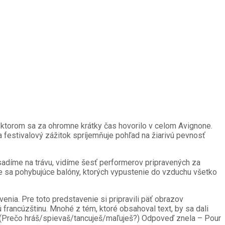
o ktorom sa za ohromne krátky čas hovorilo v celom Avignone.
festivalový zážitok spríjemňuje pohľad na žiarivú pevnosť
sadíme na trávu, vidíme šesť performerov pripravených za
e sa pohybujúce balóny, ktorých vypustenie do vzduchu všetko
ia. Pre toto predstavenie si pripravili päť obrazov
francúzštinu. Mnohé z tém, ktoré obsahoval text, by sa dali
s? (Prečo hráš/spievaš/tancuješ/maľuješ?) Odpoveď znela – Pour