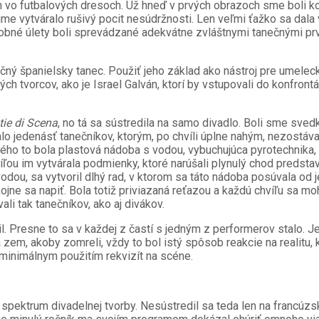
vo futbalových dresoch. Už hneď v prvých obrazoch sme boli ko
 vytváralo rušivý pocit nesúdržnosti. Len veľmi ťažko sa dala v
obné úlety boli sprevádzané adekvátne zvláštnymi tanečnými prv
ičný španielsky tanec. Použiť jeho základ ako nástroj pre umelecké
ch tvorcov, ako je Israel Galván, ktorí by vstupovali do konfront
tie di Scena
, no tá sa sústredila na samo divadlo. Boli sme sve
o jedenásť tanečníkov, ktorým, po chvíli úplne nahým, nezostával
ného to bola plastová nádoba s vodou, vybuchujúca pyrotechnika, 
víľou im vytvárala podmienky, ktoré narúšali plynulý chod predst
dou, sa vytvoril dlhý rad, v ktorom sa táto nádoba posúvala od j
jne sa napiť. Bola totiž priviazaná reťazou a každú chvíľu sa mohl
li tak tanečníkov, ako aj divákov.
il. Presne to sa v každej z častí s jedným z performerov stalo. J
 zem, akoby zomreli, vždy to bol istý spôsob reakcie na realitu,
inimálnym použitím rekvizít na scéne.
pektrum divadelnej tvorby. Nesústredil sa teda len na francúzske 