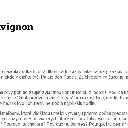
Avignon
omaždila hŕstka ľudí. V dlhom rade každý čaká na malý zázrak, 
ekde v diaľke týči Palais des Papes. Za chrbtom im čakanie na 
a prvý pohľad zaujať zvláštnou konštrukciou z lešenia. Keď sa u
ím nám zážitok predznamenajú mistrálom rozhojdané, meditatívn
 vína, tak kvôli ohúreniu neurobia najbližšiu hodinu.
ľbami, ktoré väčšinou umelci vytvárajú priamo počas predstaven
h jazykoch – od viacerých afrických, cez taliančinu až po starú 
ues? Pourquoi tu chantes? Pourquoi tu danses? Pourquoi tu pein