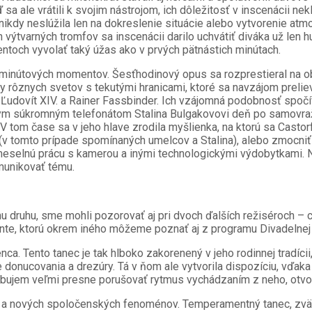
ale vrátili k svojim nástrojom, ich dôležitosť v inscenácii nek
nikdy neslúžila len na dokreslenie situácie alebo vytvorenie atmo
h výtvarných tromfov sa inscenácii darilo uchvátiť diváka už len 
toch vyvolať taký úžas ako v prvých pätnástich minútach.
ťminútových momentov. Šesťhodinový opus sa rozprestieral na ob
y rôznych svetov s tekutými hranicami, ktoré sa navzájom prelieva
e, Ľudovít XIV. a Rainer Fassbinder. Ich vzájomná podobnosť spočí
nym súkromným telefonátom Stalina Bulgakovovi deň po samovra
tom čase sa v jeho hlave zrodila myšlienka, na ktorú sa Castor
(v tomto prípade spomínaných umelcov a Stalina), alebo zmocniť 
emeselnú prácu s kamerou a inými technologickými výdobytkami. N
munikovať tému.
mu druhu, sme mohli pozorovať aj pri dvoch ďalších režiséroch – 
te, ktorú okrem iného môžeme poznať aj z programu Divadelnej N
ca. Tento tanec je tak hlboko zakorenený v jeho rodinnej tradícii
onucovania a drezúry. Tá v ňom ale vytvorila dispozíciu, vďaka 
ebujem veľmi presne porušovať rytmus vychádzaním z neho, otvori
í a nových spoločenských fenoménov. Temperamentný tanec, zväč