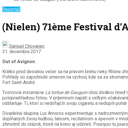
Reportáž
(Nielen) 71ème Festival d’
Samuel Chovanec
31. decembra 2017
Out of Avignon
Krátko pred desiatou večer sa na pravom brehu rieky Rhône zhr
Pohľady sú zapichnuté smerom na východ, kde sa za stromami ni
Fort Saint-André.
Tvorcovia inscenácie
La tortue de Gauguin
chcú divákov hneď n
polopriehľadnou fóliou. V príjemnom napätí s veľkým očakávan
odštartuje. Tí, ktorí si nedofajčili svoju cigaretu a nedopili pohár
Divadelná skupina Luc Amoros experimentuje s nadrozmernými ma
dopĺňaných živou hudbou, tancom, recitatívom a spevom v mnohýc
zhmotniť do otázok, ktoré na konci aj odzneli. Pourquoi tu jo