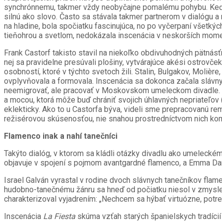
synchrónnemu, takmer vždy neobyčajne pomalému pohybu. Keď sa 
silnú ako slovo. Často sa stávala takmer partnerom v dialógu a 
na hladine, bola spočiatku fascinujúca, no po vyčerpaní všetkýc
tieňohrou a svetlom, nedokázala inscenácia v neskorších momen
Frank Castorf takisto stavil na niekoľko obdivuhodných pätnás
nej sa pravidelne presúvali plošiny, vytvárajúce akési ostrovček
osobností, ktoré v týchto svetoch žili. Stalin, Bulgakov, Molièr
ovplyvňovala a formovala. Inscenácia sa dokonca začala sláv
neemigrovať, ale pracovať v Moskovskom umeleckom divadle. V 
a mocou, ktorá môže buď chrániť svojich úhlavných nepriateľov 
eklekticky. Ako to u Castorfa býva, videli sme prepracovanú r
režisérovou skúsenosťou, nie snahou prostredníctvom nich ko
Flamenco inak a nahí tanečníci
Takýto dialóg, v ktorom sa kládli otázky divadlu ako umelecké
objavuje v spojení s pojmom avantgardné flamenco, a Emma Dan
Israel Galván vyrastal v rodine dvoch slávnych tanečníkov flamen
hudobno-tanečnému žánru sa hneď od počiatku niesol v zmysle d
charakterizoval vyjadrením: „Nechcem sa hýbať virtuózne, potr
Inscenácia
La Fiesta
skúma vzťah starých španielskych tradíci