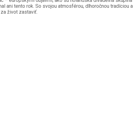
iac – európskymi objavmi, ako sú holandská divadelná skupina
l ani tento rok. So svojou atmosférou, dlhoročnou tradíciou a
za život zastaviť.