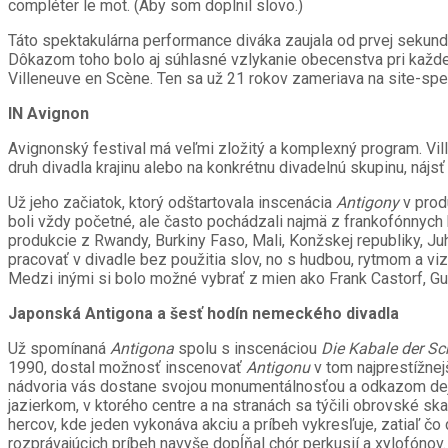
compléter le mot. (Aby som doplnil slovo.)
Táto spektakulárna performance diváka zaujala od prvej sekundy
Dôkazom toho bolo aj súhlasné vzlykanie obecenstva pri každej 
Villeneuve en Scène. Ten sa už 21 rokov zameriava na site-spec
IN Avignon
Avignonský festival má veľmi zložitý a komplexný program. Vi
druh divadla krajinu alebo na konkrétnu divadelnú skupinu, nájs
Už jeho začiatok, ktorý odštartovala inscenácia
Antigony
v prod
boli vždy početné, ale často pochádzali najmä z frankofónnych 
produkcie z Rwandy, Burkiny Faso, Mali, Konžskej republiky, Ju
pracovať v divadle bez použitia slov, no s hudbou, rytmom a v
Medzi inými si bolo možné vybrať z mien ako Frank Castorf, Guy
Japonská Antigona a šesť hodín nemeckého divadla
Už spomínaná
Antigona
spolu s inscenáciou
Die Kabale der Sc
1990, dostal možnosť inscenovať
Antigonu
v tom najprestížnej
nádvoria vás dostane svojou monumentálnosťou a odkazom dejín
jazierkom, v ktorého centre a na stranách sa týčili obrovské sk
hercov, kde jeden vykonáva akciu a príbeh vykresľuje, zatiaľ čo
rozprávajúcich príbeh navyše dopĺňal chór perkusií a xylofónov