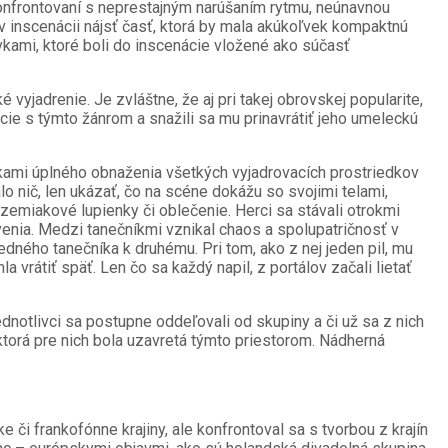
nfrontovaní s neprestajným narúšaním rytmu, neúnavnou
 inscenácii nájsť časť, ktorá by mala akúkoľvek kompaktnú
kami, ktoré boli do inscenácie vložené ako súčasť
 vyjadrenie. Je zvláštne, že aj pri takej obrovskej popularite,
ácie s týmto žánrom a snažili sa mu prinavrátiť jeho umeleckú
dkami úplného obnaženia všetkých vyjadrovacích prostriedkov
o nič, len ukázať, čo na scéne dokážu so svojimi telami,
zemiakové lupienky či oblečenie. Herci sa stávali otrokmi
avenia. Medzi tanečníkmi vznikal chaos a spolupatričnosť v
edného tanečníka k druhému. Pri tom, ako z nej jeden pil, mu
a vrátiť späť. Len čo sa každý napil, z portálov začali lietať
ednotlivci sa postupne oddeľovali od skupiny a či už sa z nich
 ktorá pre nich bola uzavretá týmto priestorom. Nádherná
či frankofónne krajiny, ale konfrontoval sa s tvorbou z krajín