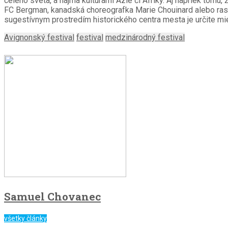
celého sveta, a najmä kultúrami Ázie či Afriky. Aj napriek to
FC Bergman, kanadská choreografka Marie Chouinard alebo rastú
sugestívnym prostredím historického centra mesta je určite mie
Avignonský festival
festival
medzinárodný festival
Samuel Chovanec
všetky články