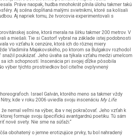
lesala. Práve naopak, hudba mnohokrát plnila úlohu takmer takú
sféry. Aj scéna dopĺňaná malými svietnikmi, ktoré sa kolísali
hudbou. Aj napriek tomu, že tvorcovia experimentovali s
rovitánskej scéne, ktorá merala na šírku takmer 200 metrov. V
li a miešali. Tie si Castorf vybral na základe istej podobnosti
vala vo vzťahu k cenzúre, ktorá ich do rôznej miery
žde Vladimíra Majakovského, po ktorom sa Bulgakov rozhodol
f snažil poukázať. Jeho úvaha sa týkala vzťahu medzi umelcom
sa ich schopností. Inscenácia pri svojej dĺžke pôsobila
o výber týchto prostriedkov bol citeľne ovplyvnený
choreografoch. Israel Galván, ktorého meno sa takmer vždy
itry, kde v roku 2006 uviedla svoju inscenáciu
My Life
.
, že nemal veľmi na výber, iba v nej pokračovať. Jeho vzťah k
ktorej formuje svoju špecifickú avantgardnú poetiku. Tú sám
ť nové svety. Nie sme na súťaži.“
ša obohatený o jemne erotizujúce prvky, tu bol nahradený