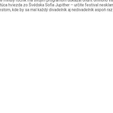
mu, že minulý ročník ma svojím programom dokázal ohúriť omnoho v
ca hviezda zo Švédska Sofia Jupither – určite festival nesklama
stom, kde by sa mal každý divadelník aj nedivadelník aspoň raz 