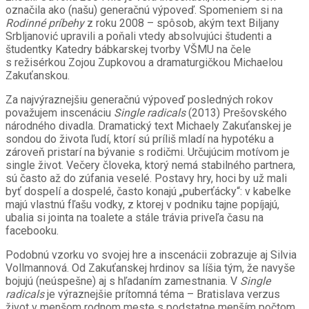
označila ako (našu) generačnú výpoveď. Spomeniem si na
Rodinné príbehy
z roku 2008 – spôsob, akým text Biljany
Srbljanović upravili a poňali vtedy absolvujúci študenti a
študentky Katedry bábkarskej tvorby VŠMU na čele
s režisérkou Zojou Zupkovou a dramaturgičkou Michaelou
Zakuťanskou.
Za najvýraznejšiu generačnú výpoveď posledných rokov
považujem inscenáciu
Single radicals
(2013) Prešovského
národného divadla. Dramatický text Michaely Zakuťanskej je
sondou do života ľudí, ktorí sú príliš mladí na hypotéku a
zároveň pristarí na bývanie s rodičmi. Určujúcim motívom je
single život. Večery človeka, ktorý nemá stabilného partnera,
sú často až do zúfania veselé. Postavy hry, hoci by už mali
byť dospelí a dospelé, často konajú „puberťácky“: v kabelke
majú vlastnú fľašu vodky, z ktorej v podniku tajne popíjajú,
ubalia si jointa na toalete a stále trávia priveľa času na
facebooku.
Podobnú vzorku vo svojej hre a inscenácii zobrazuje aj Silvia
Vollmannová. Od Zakuťanskej hrdinov sa líšia tým, že navyše
bojujú (neúspešne) aj s hľadaním zamestnania. V
Single
radicals
je výraznejšie prítomná téma – Bratislava verzus
život v menšom rodnom meste s podstatne menším počtom