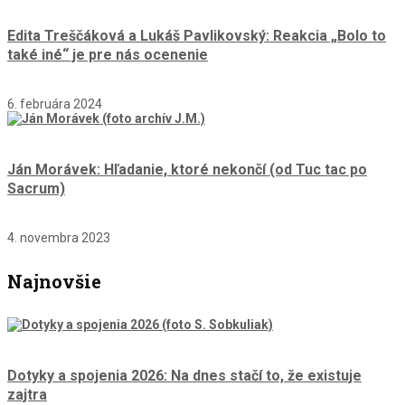
Edita Treščáková a Lukáš Pavlikovský: Reakcia „Bolo to
také iné“ je pre nás ocenenie
6. februára 2024
Ján Morávek: Hľadanie, ktoré nekončí (od Tuc tac po
Sacrum)
4. novembra 2023
Najnovšie
Dotyky a spojenia 2026: Na dnes stačí to, že existuje
zajtra