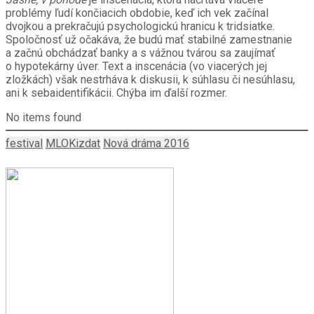
problémy ľudí končiacich obdobie, keď ich vek začínal
dvojkou a prekračujú psychologickú hranicu k tridsiatke.
Spoločnosť už očakáva, že budú mať stabilné zamestnanie
a začnú obchádzať banky a s vážnou tvárou sa zaujímať
o hypotekárny úver. Text a inscenácia (vo viacerých jej
zložkách) však nestrháva k diskusii, k súhlasu či nesúhlasu,
ani k sebaidentifikácii. Chýba im ďalší rozmer.
No items found
festival
MLOKizdat
Nová dráma 2016