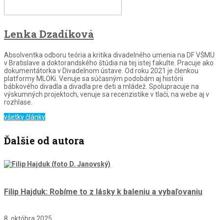
Lenka Dzadíková
Absolventka odboru teória a kritika divadelného umenia na DF VŠMU
v Bratislave a doktorandského štúdia na tej istej fakulte. Pracuje ako
dokumentátorka v Divadelnom ústave. Od roku 2021 je členkou
platformy MLOKi. Venuje sa súčasným podobám aj histórii
bábkového divadla a divadla pre deti a mládež. Spolupracuje na
výskumných projektoch, venuje sa recenzistike v tlači, na webe aj v
rozhlase.
všetky články
Ďalšie od autora
Filip Hajduk: Robíme to z lásky k baleniu a vybaľovaniu
8. októbra 2025