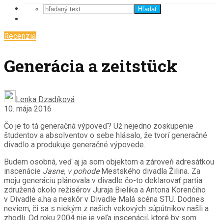
Hľadať
Recenzia
Generácia a zeitstück
Lenka Dzadíková
10. mája 2016
Čo je to tá generačná výpoveď? Už nejedno zoskupenie
študentov a absolventov o sebe hlásalo, že tvorí generačné
divadlo a produkuje generačné výpovede.
Budem osobná, veď aj ja som objektom a zároveň adresátkou
inscenácie
Jasne, v pohode
Mestského divadla Žilina
.
Za
moju generáciu plánovala v divadle čo-to deklarovať partia
združená okolo režisérov Juraja Bielika a Antona Korenčiho
v Divadle a.ha a neskôr v Divadle Malá scéna STU. Dodnes
neviem, či sa s niekým z našich vekových súpútnikov našli a
zhodli. Od roku 2004 nie je veľa inscenácií, ktoré by som