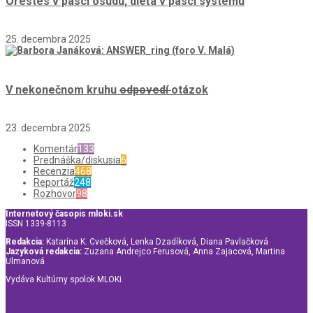
Orestes v pasci osudu, dieťa v pasci systému
25. decembra 2025
V nekonečnom kruhu
odpovedí
otázok
23. decembra 2025
Komentár
133
Prednáška/diskusia
6
Recenzia
468
Reportáž
248
Rozhovor
98
Internetový časopis mloki.sk
ISSN 1339-8113
Redakcia:
Katarína K. Cvečková, Lenka Dzadíková, Diana Pavlačková
Jazyková redakcia:
Zuzana Andrejco Ferusová, Anna Zajacová, Martina
Ulmanová
Vydáva Kultúrny spolok MLOKi.