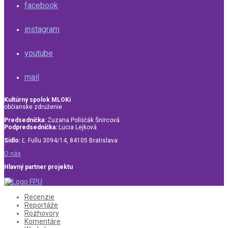
facebook
instagram
youtube
mail
Kultúrny spolok MLOKi
občianske združenie
Predsedníčka:
Zuzana Poliščák Šnircová
Podpredsedníčka:
Lucia Lejková
Sídlo:
Ľ. Fullu 3094/14, 84105 Bratislava
O nás
Hlavný partner projektu
Recenzie
Reportáže
Rozhovory
Komentáre