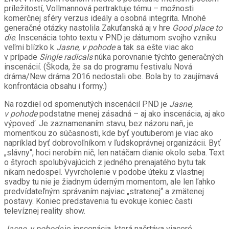
príležitostí, Vollmannová pertraktuje tému – možnosti
komerčnej sféry verzus ideály a osobná integrita. Mnohé
generačné otázky nastolila Zakuťanská aj v hre
Good place to
die
. Inscenácia tohto textu v PND je dátumom svojho vzniku
veľmi blízko k
Jasne, v pohode
a tak sa ešte viac ako
v prípade
Single radicals
núka porovnanie týchto generačných
inscenácií. (Škoda, že sa do programu festivalu Nová
dráma/New dráma 2016 nedostali obe. Bola by to zaujímavá
konfrontácia obsahu i formy.)
Na rozdiel od spomenutých inscenácií PND je
Jasne,
v pohode
podstatne menej zásadná – aj ako inscenácia, aj ako
výpoveď. Je zaznamenaním stavu, bez názoru naň, je
momentkou zo súčasnosti, kde byť youtuberom je viac ako
napríklad byť dobrovoľníkom v ľudskoprávnej organizácii. Byť
„slávny“, hoci nerobím nič, len natáčam dianie okolo seba. Text
o štyroch spolubývajúcich z jedného prenajatého bytu tak
nikam nedospel. Vyvrcholenie v podobe úteku z vlastnej
svadby tu nie je žiadnym úderným momentom, ale len ľahko
predvídateľným správaním najviac „stratenej“ a zmätenej
postavy. Koniec predstavenia tu evokuje koniec časti
televíznej reality show.
Jasne, v pohode
je inscenácia, ktorá načrtáva viaceré