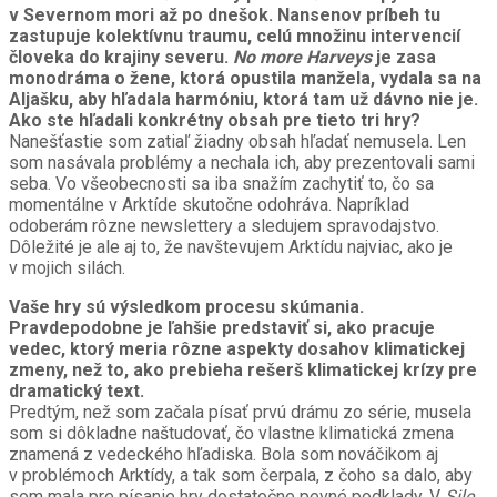
v Severnom mori až po dnešok. Nansenov príbeh tu
zastupuje kolektívnu traumu, celú množinu intervencií
človeka do krajiny severu.
No more Harveys
je zasa
monodráma o žene, ktorá opustila manžela, vydala sa na
Aljašku, aby hľadala harmóniu, ktorá tam už dávno nie je.
Ako ste hľadali konkrétny obsah pre tieto tri hry?
Nanešťastie som zatiaľ žiadny obsah hľadať nemusela. Len
som nasávala problémy a nechala ich, aby prezentovali sami
seba. Vo všeobecnosti sa iba snažím zachytiť to, čo sa
momentálne v Arktíde skutočne odohráva. Napríklad
odoberám rôzne newslettery a sledujem spravodajstvo.
Dôležité je ale aj to, že navštevujem Arktídu najviac, ako je
v mojich silách.
Vaše hry sú výsledkom procesu skúmania.
Pravdepodobne je ľahšie predstaviť si, ako pracuje
vedec, ktorý meria rôzne aspekty dosahov klimatickej
zmeny, než to, ako prebieha rešerš klimatickej krízy pre
dramatický text.
Predtým, než som začala písať prvú drámu zo série, musela
som si dôkladne naštudovať, čo vlastne klimatická zmena
znamená z vedeckého hľadiska. Bola som nováčikom aj
v problémoch Arktídy, a tak som čerpala, z čoho sa dalo, aby
som mala pre písanie hry dostatočne pevné podklady. V
Sile