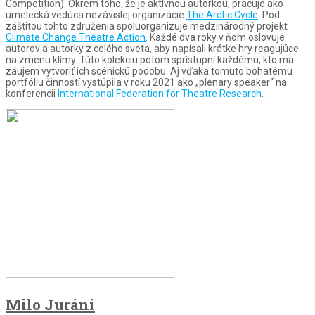
Competition). Okrem toho, že je aktívnou autorkou, pracuje ako
umelecká vedúca nezávislej organizácie
The Arctic Cycle
. Pod
záštitou tohto združenia spoluorganizuje medzinárodný projekt
Climate Change Theatre Action
. Každé dva roky v ňom oslovuje
autorov a autorky z celého sveta, aby napísali krátke hry reagujúce
na zmenu klímy. Túto kolekciu potom sprístupní každému, kto ma
záujem vytvoriť ich scénickú podobu. Aj vďaka tomuto bohatému
portfóliu činností vystúpila v roku 2021 ako „plenary speaker“ na
konferencii
International Federation for Theatre Research
.
Milo Juráni