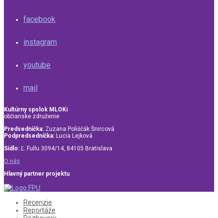
facebook
instagram
youtube
mail
Kultúrny spolok MLOKi
občianske združenie
Predsedníčka:
Zuzana Poliščák Šnircová
Podpredsedníčka:
Lucia Lejková
Sídlo:
Ľ. Fullu 3094/14, 84105 Bratislava
O nás
Hlavný partner projektu
Recenzie
Reportáže
Rozhovory