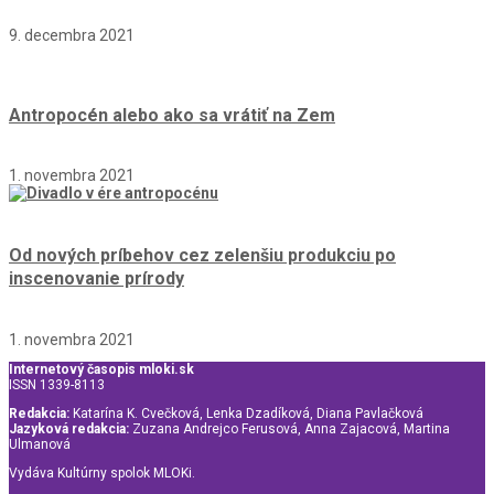
9. decembra 2021
Antropocén alebo ako sa vrátiť na Zem
1. novembra 2021
Od nových príbehov cez zelenšiu produkciu po
inscenovanie prírody
1. novembra 2021
Internetový časopis mloki.sk
ISSN 1339-8113
Redakcia:
Katarína K. Cvečková, Lenka Dzadíková, Diana Pavlačková
Jazyková redakcia:
Zuzana Andrejco Ferusová, Anna Zajacová, Martina
Ulmanová
Vydáva Kultúrny spolok MLOKi.