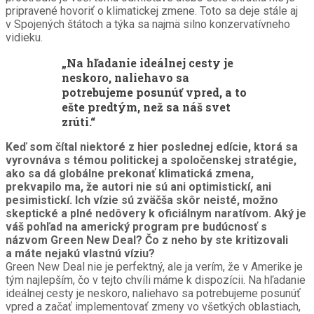
pripravené hovoriť o klimatickej zmene. Toto sa deje stále aj
v Spojených štátoch a týka sa najmä silno konzervatívneho
vidieku.
„Na hľadanie ideálnej cesty je
neskoro, naliehavo sa
potrebujeme posunúť vpred, a to
ešte predtým, než sa náš svet
zrúti.“
Keď som čítal niektoré z hier poslednej edície, ktorá sa
vyrovnáva s témou politickej a spoločenskej stratégie,
ako sa dá globálne prekonať klimatická zmena,
prekvapilo ma, že autori nie sú ani optimistickí, ani
pesimistickí. Ich vízie sú zväčša skôr neisté, možno
skeptické a plné nedôvery k oficiálnym naratívom. Aký je
váš pohľad na americký program pre budúcnosť s
názvom Green New Deal? Čo z neho by ste kritizovali
a máte nejakú vlastnú víziu?
Green New Deal nie je perfektný, ale ja verím, že v Amerike je
tým najlepším, čo v tejto chvíli máme k dispozícii. Na hľadanie
ideálnej cesty je neskoro, naliehavo sa potrebujeme posunúť
vpred a začať implementovať zmeny vo všetkých oblastiach,