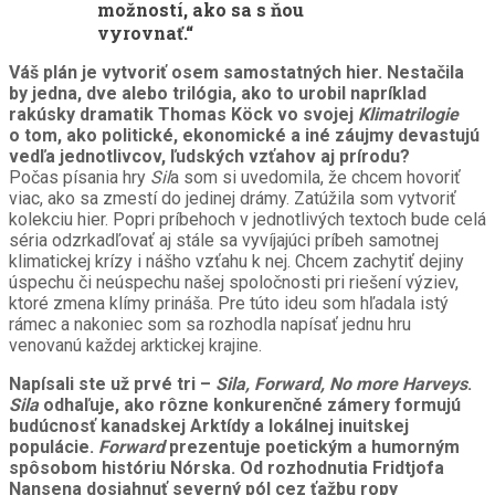
možností, ako sa s ňou
vyrovnať.“
Váš plán je vytvoriť osem samostatných hier. Nestačila
by jedna, dve alebo trilógia, ako to urobil napríklad
rakúsky dramatik Thomas Köck vo svojej
Klimatrilogie
o tom, ako politické, ekonomické a iné záujmy devastujú
vedľa jednotlivcov, ľudských vzťahov aj prírodu?
Počas písania hry
Sil
a som si uvedomila, že chcem hovoriť
viac, ako sa zmestí do jedinej drámy. Zatúžila som vytvoriť
kolekciu hier. Popri príbehoch v jednotlivých textoch bude celá
séria odzrkadľovať aj stále sa vyvíjajúci príbeh samotnej
klimatickej krízy i nášho vzťahu k nej. Chcem zachytiť dejiny
úspechu či neúspechu našej spoločnosti pri riešení výziev,
ktoré zmena klímy prináša. Pre túto ideu som hľadala istý
rámec a nakoniec som sa rozhodla napísať jednu hru
venovanú každej arktickej krajine.
Napísali ste už prvé tri –
Sila, Forward, No more Harveys
.
Sila
odhaľuje, ako rôzne konkurenčné zámery formujú
budúcnosť kanadskej Arktídy a lokálnej inuitskej
populácie.
Forward
prezentuje poetickým a humorným
spôsobom históriu Nórska. Od rozhodnutia Fridtjofa
Nansena dosiahnuť severný pól cez ťažbu ropy