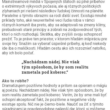
Mainstreamové médiá v Spojených štátoch sú plné príbehov
o extrémnych výkyvoch počasia, ale aj rôznych politických
zlyhaniach pri riešení následkov ľudskej činnosti na planéte.
Paralelne s týmito obrazmi sa rodí ďalší svet. Existujú mnohé
príklady toho, aké neuveriteľné veci ľudia robia v rámci
rôznych komunít iba preto, aby sa adaptovali na zmeny klímy,
prebudovali staré princípy a zobrali na zodpovednosť tých,
ktorí o nich rozhodujú. Skrátka, aby zvýšili svoju schopnosť
prežiť. To je práve ten priestor, v ktorom hľadám inšpiráciu pre
svoje hry. Snažím sa vyberať úspešné príbehy, aj keď niekedy
ide iba o maličkosti. Hľadám cestu ako ich rozoznieť natoľko,
aby ich bolo počuť.
„Nachádzam nádej. Nie však
tým spôsobom, že by som realitu
zametala pod koberec.“
Ako to robíte?
Dramatizujem pozitívne hodnoty a pritom sa opieram o mágiu
aj poéziu. Nachádzam nádej. Nie však tým spôsobom, že by
som realitu zametala pod koberec. Verím, že by sme mali byť
schopní akceptovať fakt, že pozitívne a negatívne vždy
existuje spolu. Nič nie je čierno-biele. Naučiť sa žiť s týmito
súradnicami je pravdepodobne najlepší dar, ktorý si môžeme