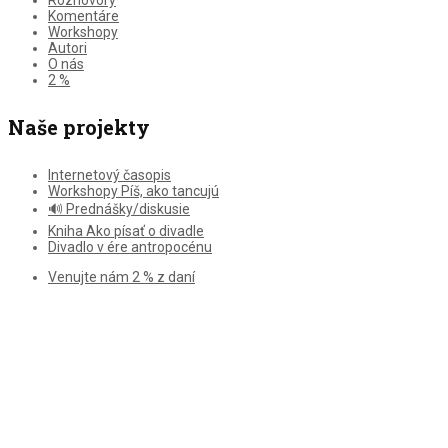
Komentáre
Workshopy
Autori
O nás
2 %
Naše projekty
Internetový časopis
Workshopy Píš, ako tancujú
🔊 Prednášky/diskusie
Kniha Ako písať o divadle
Divadlo v ére antropocénu
Venujte nám 2 % z daní