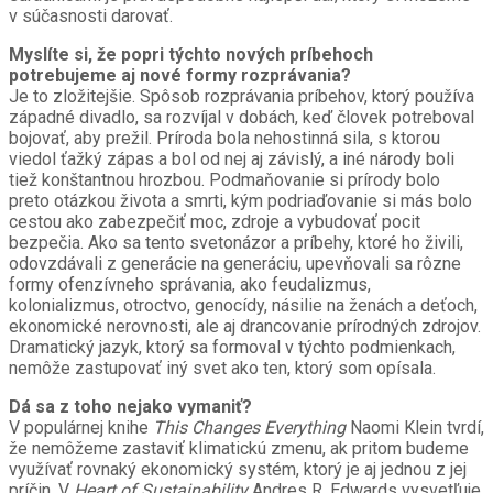
v súčasnosti darovať.
Myslíte si, že popri týchto nových príbehoch
potrebujeme aj nové formy rozprávania?
Je to zložitejšie. Spôsob rozprávania príbehov, ktorý používa
západné divadlo, sa rozvíjal v dobách, keď človek potreboval
bojovať, aby prežil. Príroda bola nehostinná sila, s ktorou
viedol ťažký zápas a bol od nej aj závislý, a iné národy boli
tiež konštantnou hrozbou. Podmaňovanie si prírody bolo
preto otázkou života a smrti, kým podriaďovanie si más bolo
cestou ako zabezpečiť moc, zdroje a vybudovať pocit
bezpečia. Ako sa tento svetonázor a príbehy, ktoré ho živili,
odovzdávali z generácie na generáciu, upevňovali sa rôzne
formy ofenzívneho správania, ako feudalizmus,
kolonializmus, otroctvo, genocídy, násilie na ženách a deťoch,
ekonomické nerovnosti, ale aj drancovanie prírodných zdrojov.
Dramatický jazyk, ktorý sa formoval v týchto podmienkach,
nemôže zastupovať iný svet ako ten, ktorý som opísala.
Dá sa z toho nejako vymaniť?
V populárnej knihe
This Changes Everything
Naomi Klein tvrdí,
že nemôžeme zastaviť klimatickú zmenu, ak pritom budeme
využívať rovnaký ekonomický systém, ktorý je aj jednou z jej
príčin. V
Heart of Sustainability
Andres R. Edwards vysvetľuje,