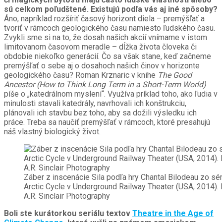
sú celkom poľudštené. Existujú podľa vás aj iné spôsoby?
Áno, napríklad rozšíriť časový horizont diela – premýšľať a
tvoriť v rámcoch geologického času namiesto ľudského času.
Zvykli sme si na to, že dosah našich akcií vnímame v istom
limitovanom časovom meradle – dĺžka života človeka či
obdobie niekoľko generácií. Čo sa však stane, keď začneme
premýšľať o sebe aj o dosahoch našich činov v horizonte
geologického času? Roman Krznaric v knihe
The Good
Ancestor (How to Think Long Term in a Short-Term World)
píše o „katedrálnom myslení“. Využíva príklad toho, ako ľudia v
minulosti stavali katedrály, navrhovali ich konštrukciu,
plánovali ich stavbu bez toho, aby sa dožili výsledku ich
práce. Treba sa naučiť premýšľať v rámcoch, ktoré presahujú
náš vlastný biologický život.
Záber z inscenácie Sila podľa hry Chantal Bilodeau zo sér
Arctic Cycle v Underground Railway Theater (USA, 2014). 
A.R. Sinclair Photography
Boli ste kurátorkou seriálu textov
Theatre in the Age of