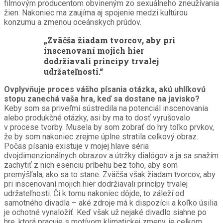
filmovým producentom obvineným zo sexuálneho zneužívania
žien. Nakoniec ma zaujíma aj spojenie medzi kultúrou
konzumu a zmenou oceánskych prúdov.
„Zväčša žiadam tvorcov, aby pri
inscenovaní mojich hier
dodržiavali princípy trvalej
udržateľnosti.“
Ovplyvňuje proces vášho písania otázka, akú uhlíkovú
stopu zanechá vaša hra, keď sa dostane na javisko?
Keby som sa priveľmi sústredila na potenciál inscenovania
alebo produkčné otázky, asi by ma to dosť vyrušovalo
v procese tvorby. Musela by som zobrať do hry toľko prvkov,
že by som nakoniec zrejme úplne stratila celkový obraz.
Počas písania existuje v mojej hlave séria
dvojdimenzionálnych obrazov a útržky dialógov a ja sa snažím
zachytiť z nich esenciu príbehu bez toho, aby som
premýšľala, ako sa to stane. Zväčša však žiadam tvorcov, aby
pri inscenovaní mojich hier dodržiavali princípy trvalej
udržateľnosti. Či k tomu nakoniec dôjde, to záleží od
samotného divadla – aké zdroje má k dispozícii a koľko úsilia
je ochotné vynaložiť. Keď však už nejaké divadlo siahne po
hre, ktorá pracuje s motívom klimatickej zmeny, je celkom