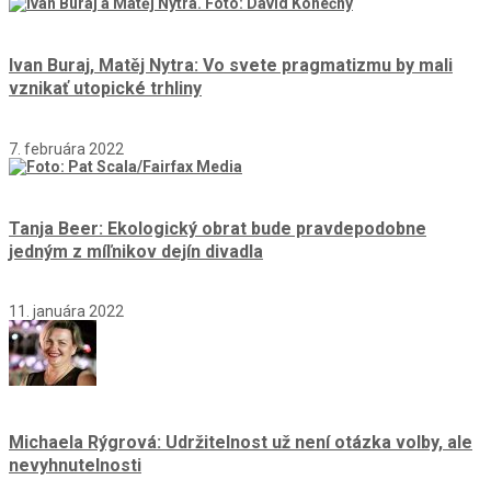
Ivan Buraj, Matěj Nytra: Vo svete pragmatizmu by mali
vznikať utopické trhliny
7. februára 2022
Tanja Beer: Ekologický obrat bude pravdepodobne
jedným z míľnikov dejín divadla
11. januára 2022
Michaela Rýgrová: Udržitelnost už není otázka volby, ale
nevyhnutelnosti