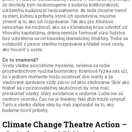
že dovtedy, kým neskoncujeme s kultúrou krátkozrakosti,
udržateľnú budúcnosť nedosiahneme. Ak teda chceme meniť
systém, kultúru a príbehy, ktoré ich spolutvoria, musíme
zmeniť aj to, ako ich rozprávame. Tak ako pre Kleinovú
neexistuje iná možnosť, ako sa v klimatickej kríze odvrátiť od
trhového kapitalizmu, dráma nemôže formovať víziu ľudstva
bez odvrátenia sa od klasickej dramatickej štruktúry. Treba sa
oslobodiť z pasce starého rozprávania a hľadať nové cesty,
ako hovoriť o svete.
Čo to znamená?
Svetu vládne asociatívne myslenie, riešenia sa rodia
prostredníctvom využitia biomimikry. Kvantová fyzika nás učí,
že v jednom momente môžu existovať dve reality a že
sledované správanie vždy závisí od aktu sledovania. Skôr ako
hrabať sa v pozorovateľnej skutočnosti by sme mali
preskúmať všetky sféry existencie a vedomia. Ľudia nie sú
centrom vesmíru. Čas nie je lineárny. Náš druh môže vyhynúť.
Tieto a všetky ďalšie idey by mali zapôsobiť na to, ako
budeme tvoriť príbehy.
Climate Change Theatre Action –