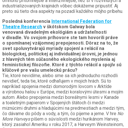
omnoho prítomnejšie a intenzívnejšie, než si v rozvinutých a
industrializovaných krajinách vôbec dokážeme pripustiť. Aj
preto sú tieto dva aspekty na pozadí každého môjho príbehu.
Posledná konferencia
International Federation for
Theatre Research
v škótskom Galway bola
venovaná divadelným ekológiám a udržateľnosti
v divadle. Vo svojom príhovore ste tam hovorili práve
o spomínanej vzájomnej prepojenosti. Dôraz na to, že
svet spoluvytvárajú myriady spojení a relácií na
biologickej, politickej aj individuálnej úrovni, je jednou
z hlavných tém súčasného ekologického myslenia aj
feministickej filozofie. Ktoré z týchto relácií a spojív sú
kľúčové pre vašu umeleckú prácu?
Tie, ktoré nevidíme, alebo sme sa ich jednoducho rozhodli
nevidieť, teda tie, ktoré odhaľujem v mojich hrách. Sú to
napríklad spojenia medzi domorodým lovcom v Arktíde
a výrobnou halou v Európe, medzi koralovými útesmi a mojím
autom. Alebo prepojenia medzi boreálnymi lesmi v Kanade
a toaletným papierom v Spojených štátoch či medzi
miznúcimi druhmi a hladujúcimi na predmestiach a medzi tým,
čo dávame do pôdy a vody, a tým, čo pijeme a jeme. V hre
No
More Harveys
píšem o súvislosti medzi hurikánom Harvey,
ktorý zasiahol Ameriku v roku 2017, a Harveym Weinsteinom,