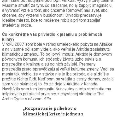
žiaľ, stále potrebujeme pochopiť veľkosť výzvy, ktorej čelíme.
Musíme smútiť za tým, čo strácame, no aj zapojiť imagináciu
a vytvárať vízie o tom, ako chceme formovať náš svet, ako
chceme, aby vyzeral v budúcnosti. Divadlo predstavuje
ideálne miesto, kde to môžeme robiť a pri tom zapájať
intelekt aj srdce.
Čo konkrétne vás priviedlo k písaniu o problémoch
klímy?
V roku 2007 som bola v rámci umeleckého pobytu na Aljaške
a na vlastné oči som videla, ako veľmi je Arktída zasiahnutá
klimatickou zmenou. To bol prvý impulz. Arktída je domovom
pôvodných komunít, ich spôsoby života úzko súvisia s
prostredím a krajinou a sú od nich závislé. Premeny
prostredia preto sprevádzajú aj veľké kultúrne zmeny. Veci sa
menia tak rýchlo, že v stávke nie je iba príroda, ale aj ďalšie
prežitie týchto ľudí. Keď som sa vrátila z cesty domov, začala
som viac skúmať aj to, čo sa deje v Arktíde v Kanade.
Navštívila som tam komunitu Nunavutov a toto stretnutie ma
inšpirovalo pri písaní prvej hry z chystanej oktalógie The
Arctic Cycle s názvom
Sila
.
„Rozprávanie príbehov o
klimatickej kríze je jednou z