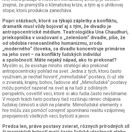
zrejmé, že premýšľa o klimatickej kríze, a tým aj o uhlíkovej
stope, ktorú produkcia zanecháva.
Popri otázkach, ktoré sa týkajú zápletky a konfliktu,
dramatik musí vždy bojovať aj s tým, že divadlo je
antropocentrické médium. Teatrologička Una Chaudhuri,
priekopníčka v uvažovaní o „zelenšom“ divadle, píše, že
od obdobia renesančného humanizmu, zrodu
„moderného“ človeka, sa divadlo koncentruje primárne
na jeho svet – na konflikty ľudských indivíduí
a spoločností. Máte nejaký nápad, ako to prekonať?
Myslím si, že existuje mnoho stratégií ako prekonať
antropocentrický pohľad na svet. Jedna z tých, ktorú často
využívam, je nechať hovoriť „mimoľudské“ postavy, či už ide
o zvieratá, krajiny, bohov, ľadovce atď. „Mimoľudské“ postavy
môžu pomôcť nazerať na svet aj na ľudí z odlišných
perspektív, osvetliť veci, ktoré si ako ľudia často nevšímame.
V mojich hrách tieto postavy tiež rozširujú rámec chápania
ľudskej činnosti a úloh na planéte. Mimoľudské elementy v
hre môžu zas pomôcť ozrejmiť spomínanú realitu vzájomnej
prepojenosti všetkých vecí, bytostí a javov.
Predsa len, práve postavy zvierat, rôznych prírodných síl
či magických bytostí majú často ľudské vlastnosti alebo