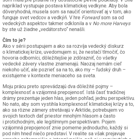
napríklad vystupuje postava klimatickej vedkyne. Aby bola
dôveryhodná, musela som sa naučiť orientovať aj v tom, ako
funguje svet vedcov a vedkýň. V hre
Forward
som sa od
vedeckých aspektov takmer odklonila a v
No more Harveys
by ste už žiadne „vedátorstvo“ nenašli.
Čím to je?
Ako v sérii postupujem a ako sa rozvíja vedecký diskurz
o klimatickej kríze, uvedomujem si, že nestačí tlmočiť, čo
hovoria odborníci, dôležitejšie je zdôrazniť, čo všetky
vedecké závery vlastne znamenajú. Naozaj nemám cieľ
niekoho učiť, ale pozrieť sa na to, ako my – ľudský druh –
existujeme v kontexte meniaceho sa sveta.
Moju prácu preto sprevádzajú dva dôležité pojmy –
komplexnosť a vzájomná prepojenosť. Istá časť tradičnej
drámy prezentuje jeden hlas, jeden pohľad, jednu perspektívu.
No nato, aby som vystihla komplexnosť klimatickej krízy a to,
ako sa rôzne zámery stretávajú v Arktíde, potrebujem vo
svojich textoch dať priestor mnohým hlasom a často
i protichodným, ale legitímnym perspektívam. Pojem
vzájomná prepojenosť znie pomerne jednoducho, každý si
pod ním hneď niečo predstaví. V realite sa však prejavuje