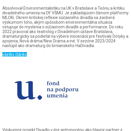
Absolvoval Environmentalistiku na UK v Bratislave a Teóriu a kritiku
divadelného umenia na DF VŠMU. Je zakladajúcim členom platformy
MLOKi. Okrem kritickej reflexie súčasného divadla sa zaoberá
výskumom toho, akým spôsobom environmentálna situácia
vstupuje do myslenia o súčasnom divadle a performance. Do roku
2022 pracoval ako teatrológ v Divadelnom ústave Bratislava,
dramaturgicky sa podieľal na výbere inscenácií pre festivaly Dotyky a
spojenia, Nová dráma/New Drama a iné. V sezóne 2023/2024
nastúpil ako dramaturg do brnianskeho HaDivadla.
všetky články
Výskumný projekt Divadlo v ére antropocénu ako hlavný partner z