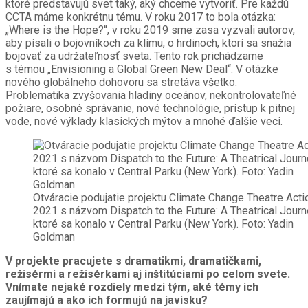
ktoré predstavujú svet taký, aký chceme vytvoriť. Pre každú
CCTA máme konkrétnu tému. V roku 2017 to bola otázka:
„Where is the Hope?“, v roku 2019 sme zasa vyzvali autorov,
aby písali o bojovníkoch za klímu, o hrdinoch, ktorí sa snažia
bojovať za udržateľnosť sveta. Tento rok prichádzame
s témou „Envisioning a Global Green New Deal“. V otázke
nového globálneho dohovoru sa stretáva všetko.
Problematika zvyšovania hladiny oceánov, nekontrolovateľné
požiare, osobné správanie, nové technológie, prístup k pitnej
vode, nové výklady klasických mýtov a mnohé ďalšie veci.
Otváracie podujatie projektu Climate Change Theatre Acti
2021 s názvom Dispatch to the Future: A Theatrical Journ
ktoré sa konalo v Central Parku (New York). Foto: Yadin
Goldman
V projekte pracujete s dramatikmi, dramatičkami,
režisérmi a režisérkami aj inštitúciami po celom svete.
Vnímate nejaké rozdiely medzi tým, aké témy ich
zaujímajú a ako ich formujú na javisku?