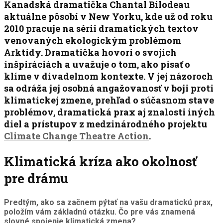
Kanadská dramatička Chantal Bilodeau
aktuálne pôsobí v New Yorku, kde už od roku
2010 pracuje na sérii dramatických textov
venovaných ekologickým problémom
Arktídy. Dramatička hovorí o svojich
inšpiráciách a uvažuje o tom, ako písať o
klíme v divadelnom kontexte. V jej názoroch
sa odráža jej osobná angažovanosť v boji proti
klimatickej zmene, prehľad o súčasnom stave
problémov, dramatická prax aj znalosti iných
diel a prístupov z medzinárodného projektu
Climate Change Theatre Action
.
Klimatická kríza ako okolnosť
pre drámu
Predtým, ako sa začnem pýtať na vašu dramatickú prax,
položím vám základnú otázku. Čo pre vás znamená
slovné spojenie klimatická zmena?