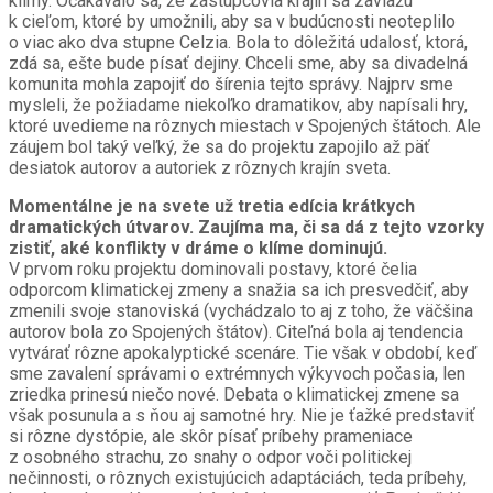
klímy. Očakávalo sa, že zástupcovia krajín sa zaviažu
k cieľom, ktoré by umožnili, aby sa v budúcnosti neoteplilo
o viac ako dva stupne Celzia. Bola to dôležitá udalosť, ktorá,
zdá sa, ešte bude písať dejiny. Chceli sme, aby sa divadelná
komunita mohla zapojiť do šírenia tejto správy. Najprv sme
mysleli, že požiadame niekoľko dramatikov, aby napísali hry,
ktoré uvedieme na rôznych miestach v Spojených štátoch. Ale
záujem bol taký veľký, že sa do projektu zapojilo až päť
desiatok autorov a autoriek z rôznych krajín sveta.
Momentálne je na svete už tretia edícia krátkych
dramatických útvarov. Zaujíma ma, či sa dá z tejto vzorky
zistiť, aké konflikty v dráme o klíme dominujú.
V prvom roku projektu dominovali postavy, ktoré čelia
odporcom klimatickej zmeny a snažia sa ich presvedčiť, aby
zmenili svoje stanoviská (vychádzalo to aj z toho, že väčšina
autorov bola zo Spojených štátov). Citeľná bola aj tendencia
vytvárať rôzne apokalyptické scenáre. Tie však v období, keď
sme zavalení správami o extrémnych výkyvoch počasia, len
zriedka prinesú niečo nové. Debata o klimatickej zmene sa
však posunula a s ňou aj samotné hry. Nie je ťažké predstaviť
si rôzne dystópie, ale skôr písať príbehy prameniace
z osobného strachu, zo snahy o odpor voči politickej
nečinnosti, o rôznych existujúcich adaptáciách, teda príbehy,