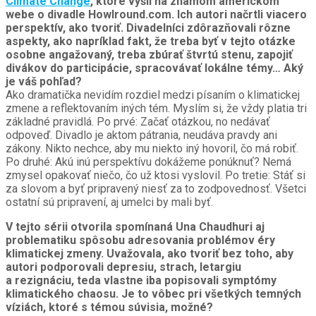
Climate Change
, ktoré vyšli na známom americkom
webe o divadle Howlround.com. Ich autori načrtli viacero
perspektív, ako tvoriť. Divadelníci zdôrazňovali rôzne
aspekty, ako napríklad fakt, že treba byť v tejto otázke
osobne angažovaný, treba zbúrať štvrtú stenu, zapojiť
divákov do participácie, spracovávať lokálne témy… Aký
je váš pohľad?
Ako dramatička nevidím rozdiel medzi písaním o klimatickej
zmene a reflektovaním iných tém. Myslím si, že vždy platia tri
základné pravidlá. Po prvé: Začať otázkou, no nedávať
odpoveď. Divadlo je aktom pátrania, neudáva pravdy ani
zákony. Nikto nechce, aby mu niekto iný hovoril, čo má robiť.
Po druhé: Akú inú perspektívu dokážeme ponúknuť? Nemá
zmysel opakovať niečo, čo už ktosi vyslovil. Po tretie: Stáť si
za slovom a byť pripravený niesť za to zodpovednosť. Všetci
ostatní sú pripravení, aj umelci by mali byť.
V tejto sérii otvorila spomínaná Una Chaudhuri aj
problematiku spôsobu adresovania problémov éry
klimatickej zmeny. Uvažovala, ako tvoriť bez toho, aby
autori podporovali depresiu, strach, letargiu
a rezignáciu, teda vlastne iba popisovali symptómy
klimatického chaosu. Je to vôbec pri všetkých temných
víziách, ktoré s témou súvisia, možné?