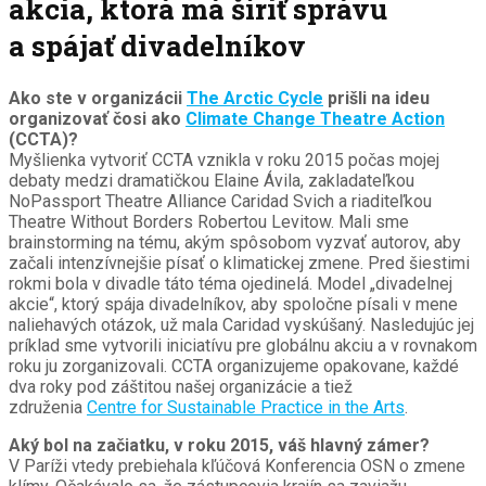
akcia, ktorá má šíriť správu
a spájať divadelníkov
Ako ste v organizácii
The Arctic Cycle
prišli na ideu
organizovať čosi ako
Climate Change Theatre Action
(CCTA)?
Myšlienka vytvoriť CCTA vznikla v roku 2015 počas mojej
debaty medzi dramatičkou Elaine Ávila, zakladateľkou
NoPassport Theatre Alliance Caridad Svich a riaditeľkou
Theatre Without Borders Robertou Levitow. Mali sme
brainstorming na tému, akým spôsobom vyzvať autorov, aby
začali intenzívnejšie písať o klimatickej zmene. Pred šiestimi
rokmi bola v divadle táto téma ojedinelá. Model „divadelnej
akcie“, ktorý spája divadelníkov, aby spoločne písali v mene
naliehavých otázok, už mala Caridad vyskúšaný. Nasledujúc jej
príklad sme vytvorili iniciatívu pre globálnu akciu a v rovnakom
roku ju zorganizovali. CCTA organizujeme opakovane, každé
dva roky pod záštitou našej organizácie a tiež
združenia
Centre for Sustainable Practice in the Arts
.
Aký bol na začiatku, v roku 2015, váš hlavný zámer?
V Paríži vtedy prebiehala kľúčová Konferencia OSN o zmene