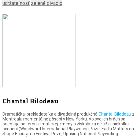
udržateľnosť
zelené divadlo
Chantal Bilodeau
Dramatička, prekladateľka a divadelná produkčná
Chantal Bilodeau
z
Montrealu momentálne pôsobí v New Yorku. Vo svojich hrách sa
orientuje na tému klimatickej zmeny a získala za ne už aj niekoľko
ocenení (Woodward International Playwriting Prize, Earth Matters on
Stage Ecodrama Festival Prize, Uprising National Playwriting