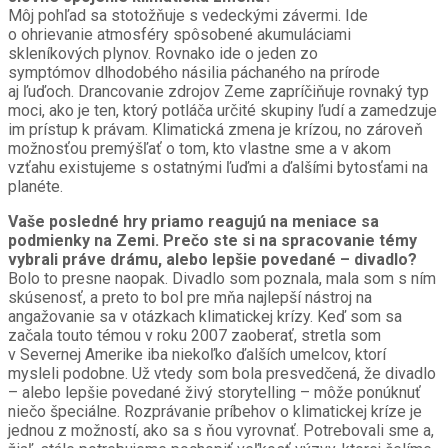
Môj pohľad sa stotožňuje s vedeckými závermi. Ide
o ohrievanie atmosféry spôsobené akumuláciami
skleníkových plynov. Rovnako ide o jeden zo
symptómov dlhodobého násilia páchaného na prírode
aj ľuďoch. Drancovanie zdrojov Zeme zapríčiňuje rovnaký typ
moci, ako je ten, ktorý potláča určité skupiny ľudí a zamedzuje
im prístup k právam. Klimatická zmena je krízou, no zároveň
možnosťou premýšľať o tom, kto vlastne sme a v akom
vzťahu existujeme s ostatnými ľuďmi a ďalšími bytosťami na
planéte.
Vaše posledné hry priamo reagujú na meniace sa
podmienky na Zemi. Prečo ste si na spracovanie témy
vybrali práve drámu, alebo lepšie povedané – divadlo?
Bolo to presne naopak. Divadlo som poznala, mala som s ním
skúsenosť, a preto to bol pre mňa najlepší nástroj na
angažovanie sa v otázkach klimatickej krízy. Keď som sa
začala touto témou v roku 2007 zaoberať, stretla som
v Severnej Amerike iba niekoľko ďalších umelcov, ktorí
mysleli podobne. Už vtedy som bola presvedčená, že divadlo
– alebo lepšie povedané živý storytelling – môže ponúknuť
niečo špeciálne. Rozprávanie príbehov o klimatickej kríze je
jednou z možností, ako sa s ňou vyrovnať. Potrebovali sme a,