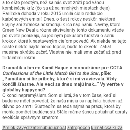
a to ešte predtým, než sa náš svet zrúti pod váhou
kombinácie kríz (čo sa už na mnohých miestach deje).
Parížska dohoda v roku 2015 určila ciele redukcie
karbónových emisií. Dnes, o šesť rokov neskôr, niektoré
krajiny ani zďaleka nesmerujú k ich napĺňaniu. Návrhy, ktoré
Green New Deal a rôzne ekvivalenty tohto dokumentu všade
po svete ponúkajú, sú jediným pokusom ľudstva o sériu
krokov, ktoré k nastaveným cieľom povedú. Ak niekde na tejto
ceste niekto nájde niečo lepšie, bude to skvelé. Zatiaľ
musíme skrátka začať. Vlastne nie, mali sme začať už pred
tridsiatimi rokmi.
Dramatik a herec Kamil Haque v monodráme pre CCTA
Confessions of the Little Match Girl to the Star
, píše:
„Pamätám si tie príbehy, ktoré si mi vravievala. Vždy
končili šťastne. Ale veci sa dnes majú inak…“ Vy veríte v
globálny happyend?
O konci nepremýšľam. Som si istá, že v tom čase, keď si
budeme môcť povedať, že naša misia sa naplnila, budem už
dávno po smrti. Sústredím sa teda najmä na prácu, ktorá by
mohla pomôcť budúcnosti. Stále máme šancu potiahnuť opraty
evolúcie správnym smerom.
#mlokizavydrzatelnubuducnost
antropocén
klimatická kríza