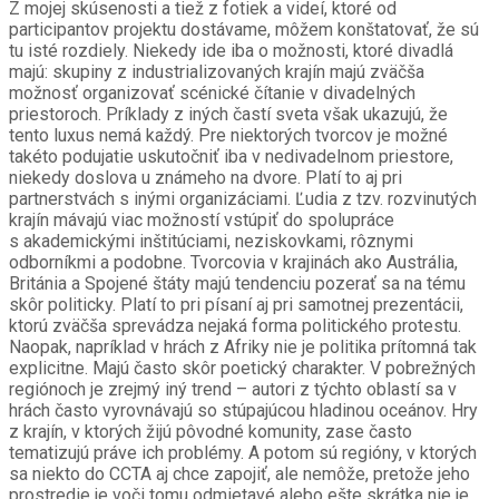
Z mojej skúsenosti a tiež z fotiek a videí, ktoré od
participantov projektu dostávame, môžem konštatovať, že sú
tu isté rozdiely. Niekedy ide iba o možnosti, ktoré divadlá
majú: skupiny z industrializovaných krajín majú zväčša
možnosť organizovať scénické čítanie v divadelných
priestoroch. Príklady z iných častí sveta však ukazujú, že
tento luxus nemá každý. Pre niektorých tvorcov je možné
takéto podujatie uskutočniť iba v nedivadelnom priestore,
niekedy doslova u známeho na dvore. Platí to aj pri
partnerstvách s inými organizáciami. Ľudia z tzv. rozvinutých
krajín mávajú viac možností vstúpiť do spolupráce
s akademickými inštitúciami, neziskovkami, rôznymi
odborníkmi a podobne. Tvorcovia v krajinách ako Austrália,
Británia a Spojené štáty majú tendenciu pozerať sa na tému
skôr politicky. Platí to pri písaní aj pri samotnej prezentácii,
ktorú zväčša sprevádza nejaká forma politického protestu.
Naopak, napríklad v hrách z Afriky nie je politika prítomná tak
explicitne. Majú často skôr poetický charakter. V pobrežných
regiónoch je zrejmý iný trend – autori z týchto oblastí sa v
hrách často vyrovnávajú so stúpajúcou hladinou oceánov. Hry
z krajín, v ktorých žijú pôvodné komunity, zase často
tematizujú práve ich problémy. A potom sú regióny, v ktorých
sa niekto do CCTA aj chce zapojiť, ale nemôže, pretože jeho
prostredie je voči tomu odmietavé alebo ešte skrátka nie je