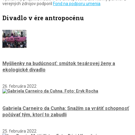
verejných zdrojov podporil
Fond na podporu umenia
.
Divadlo v ére antropocénu
Myšlienky na budúcnosť: smútok tesárovej ženy a
ekologické divadlo
26. februára 2022
Gabriela Carneiro da Cunha: Snažím sa vrátiť schopnosť
počúvať tým, ktorí to zabudli
25. februára 2022