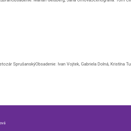
tozár SprušanskýObsadenie: Ivan Vojtek, Gabriela Dolná, Kristína Tur
nová