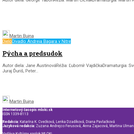
Martin Bujna
Dielo
Divadlo Andreja Bagara v Nitre
Pýcha a predsudok
Autor diela: Jane AustinováRéžia: Ľubomír VajdičkaDramaturgia: Sve
Juraj Ďuriš, Peter...
Martin Bujna
Internetový časopis mloki.sk
ISSN 1339-8113
Redakcia:
Katarína K. Cvečková, Lenka Dzadíková, Diana Pavlačková
Jazyková redakcia:
Zuzana Andrejco Ferusová, Anna Zajacová, Martina Ulma
Vydáva Kultúrny spolok MLOKi.