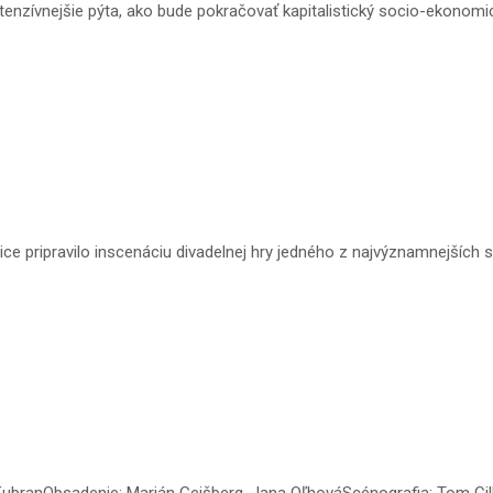
tenzívnejšie pýta, ako bude pokračovať kapitalistický socio-ekonom
e pripravilo inscenáciu divadelnej hry jedného z najvýznamnejších
n KubranObsadenie: Marián Geišberg, Jana OľhováScénografia: Tom Ci