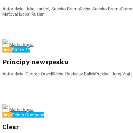
Autor diela: Julia Haribol, Sashko BramaRéžia: Sashko BramaDramat
MaťováHudba: Ruslan...
Martin Bujna
Dielo
Štúdio 12
Princípy newspeaku
Autor diela: George OrwellRéžia: Rastislav BallekPreklad: Juraj V
Martin Bujna
Dielo
Debris Company
Clear