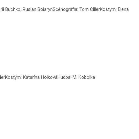
drii Buchko, Ruslan BoiarynScénografia: Tom CillerKostým: Elena
illerKostým: Katarína HolkováHudba: M. Kobolka