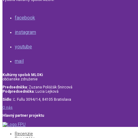
facebook
instagram
youtube
mail
Kultúrny spolok MLOKi
občianske združenie
Predsedníčka:
Zuzana Poliščák Šnircová
Podpredsedníčka:
Lucia Lejková
Sídlo:
Ľ. Fullu 3094/14, 84105 Bratislava
O nás
Hlavný partner projektu
Recenzie