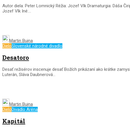
Autor diela: Peter Lomnický Réžia: Jozef Vlk Dramaturgia: Dáša Čir
Jozef Vlk Iné:...
Martin Bujna
Dielo
Slovenské národné divadlo
Desatoro
Desať režisérov inscenuje desať Božích prikázaní ako krátke zamy
Luterán, Sláva Daubnerová...
Martin Bujna
Dielo
Divadlo Aréna
Kapitál