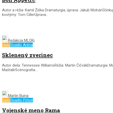
Autor a réžia: Kamil Žiška Dramaturgia, úprava: Jakub MolnárÚčinku
kostýmy: Tom CillerÚprava...
Redakcia MLOKi
Dielo
Divadlo Aréna
Sklenený zverinec
Autor diela: Tennessee WilliamsRéžia: Martin ČičvákDramaturgia: M
MaštalírScénografia:...
Martin Bujna
Dielo
Divadlo Pôtoň
Vojenské meno Rama