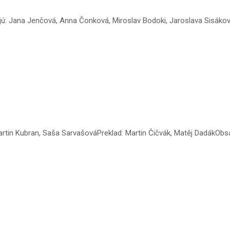
jú: Jana Jenčová, Anna Čonková, Miroslav Bodoki, Jaroslava Sisáková
artin Kubran, Saša SarvašováPreklad: Martin Čičvák, Matěj DadákObsa