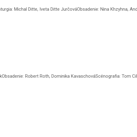
urgia: Michal Ditte, Iveta Ditte JurčováObsadenie: Nina Khzyhna, An
ojtekObsadenie: Robert Roth, Dominika KavaschováScénografia: Tom C