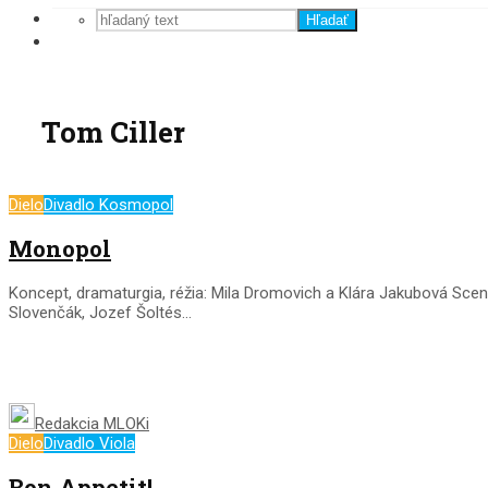
Hľadať
Tom Ciller
Dielo
Divadlo Kosmopol
Monopol
Koncept, dramaturgia, réžia: Mila Dromovich a Klára Jakubová Scen
Slovenčák, Jozef Šoltés...
Redakcia MLOKi
Dielo
Divadlo Viola
Bon Appetit!