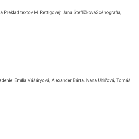
 Preklad textov M. Rettigovej: Jana ŠteflíčkováScénografia,
denie: Emília Vášáryová, Alexander Bárta, Ivana Uhlířová, Tomáš