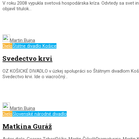
V roku 2008 vypukla svetová hospodárska kríza. Odvtedy sa svet in
objavil titulok...
Martin Bujna
Dielo
Štátne divadlo Košice
Svedectvo krvi
OZ KOŠICKÉ DIVADLO v úzkej spolupráci so Štátnym divadlom Košic
Svedectvo krvi. Ide o viacročný...
Martin Bujna
Dielo
Slovenské národné divadlo
Matkina Guráž
Autor diela: George TaboriRéžia: Martin ČičvákDramaturgia: Marti