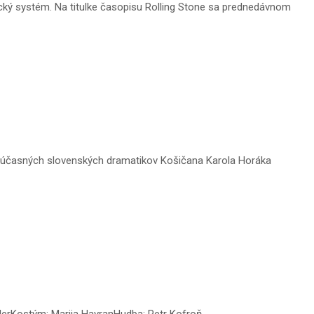
ický systém. Na titulke časopisu Rolling Stone sa prednedávnom
 súčasných slovenských dramatikov Košičana Karola Horáka
llerKostým: Marija HavranHudba: Petr Kofroň