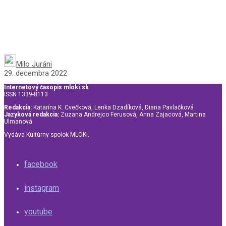
Milo Juráni
29. decembra 2022
Internetový časopis mloki.sk
ISSN 1339-8113
Redakcia:
Katarína K. Cvečková, Lenka Dzadíková, Diana Pavlačková
Jazyková redakcia:
Zuzana Andrejco Ferusová, Anna Zajacová, Martina
Ulmanová
Vydáva Kultúrny spolok MLOKi.
facebook
instagram
youtube