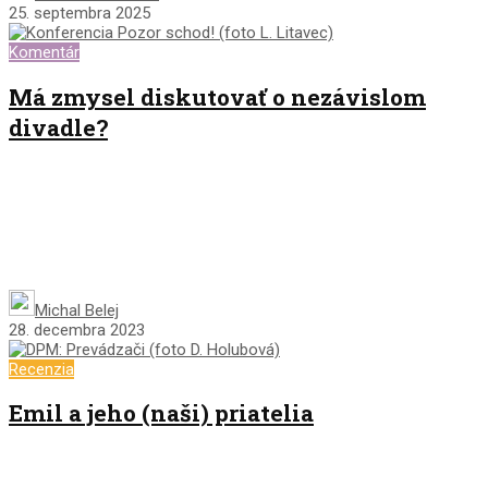
25. septembra 2025
Komentár
Má zmysel diskutovať o nezávislom
divadle?
Michal Belej
28. decembra 2023
Recenzia
Emil a jeho (naši) priatelia