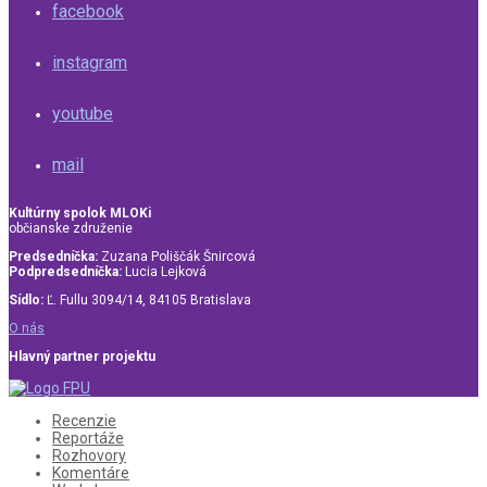
facebook
instagram
youtube
mail
Kultúrny spolok MLOKi
občianske združenie
Predsedníčka:
Zuzana Poliščák Šnircová
Podpredsedníčka:
Lucia Lejková
Sídlo:
Ľ. Fullu 3094/14, 84105 Bratislava
O nás
Hlavný partner projektu
Recenzie
Reportáže
Rozhovory
Komentáre