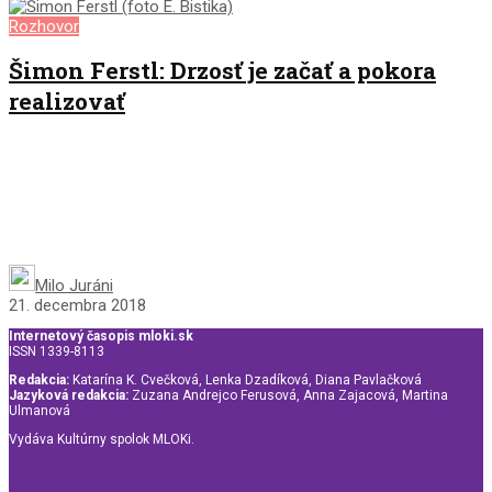
Rozhovor
Šimon Ferstl: Drzosť je začať a pokora
realizovať
Milo Juráni
21. decembra 2018
Internetový časopis mloki.sk
ISSN 1339-8113
Redakcia:
Katarína K. Cvečková, Lenka Dzadíková, Diana Pavlačková
Jazyková redakcia:
Zuzana Andrejco Ferusová, Anna Zajacová, Martina
Ulmanová
Vydáva Kultúrny spolok MLOKi.