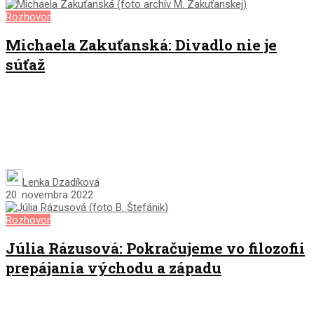
Rozhovor
Michaela Zakuťanská: Divadlo nie je
súťaž
Lenka Dzadíková
20. novembra 2022
Rozhovor
Júlia Rázusová: Pokračujeme vo filozofii
prepájania východu a západu