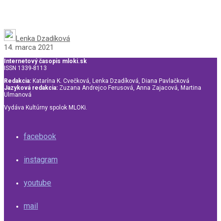
Lenka Dzadíková
14. marca 2021
Internetový časopis mloki.sk
ISSN 1339-8113
Redakcia:
Katarína K. Cvečková, Lenka Dzadíková, Diana Pavlačková
Jazyková redakcia:
Zuzana Andrejco Ferusová, Anna Zajacová, Martina
Ulmanová
Vydáva Kultúrny spolok MLOKi.
facebook
instagram
youtube
mail