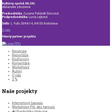
Kultúrny spolok MLOKi
občianske združenie
Predsedníčka:
Zuzana Poliščák Šnircová
Podpredsedníčka:
Lucia Lejková
Sídlo:
Ľ. Fullu 3094/14, 84105 Bratislava
O nás
Hlavný partner projektu
Recenzie
Reportáže
Rozhovory
Komentáre
Workshopy
Autori
O nás
2 %
Naše projekty
Internetový časopis
Workshopy Píš, ako tancujú
🔊 Prednášky/diskusie