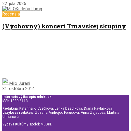
22. júla 2025
Recenzia
(Výchovný) koncert Trnavskej skupiny
Milo Juráni
31. októbra 2014
Internetový časopis mloki.sk
ISSN 1339-8113
Redakcia:
Katarína K. Cvečková, Lenka Dzadíková, Diana Pavlačková
Jazyková redakcia:
Zuzana Andrejco Ferusová, Anna Zajacová, Martina
Ulmanová
Vydáva Kultúrny spolok MLOKi.