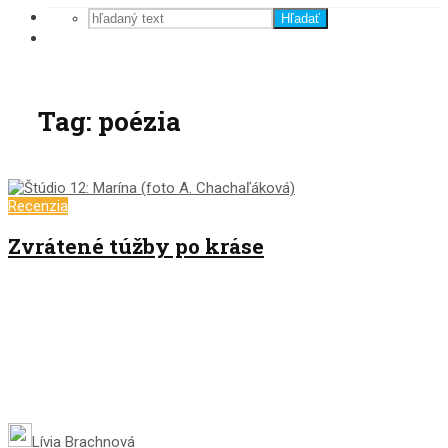
Hľadať
Tag: poézia
Recenzia
Zvrátené túžby po kráse
Lívia Brachnová