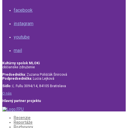
facebook
instagram
youtube
mail
Kultúrny spolok MLOKi
občianske združenie
Predsedníčka:
Zuzana Poliščák Šnircová
Podpredsedníčka:
Lucia Lejková
Sídlo:
Ľ. Fullu 3094/14, 84105 Bratislava
O nás
Hlavný partner projektu
Recenzie
Reportáže
Rozhovory