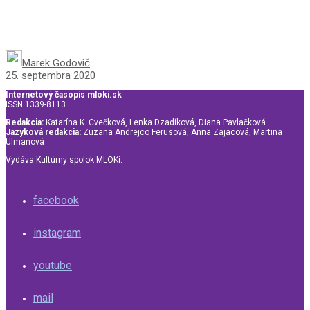
Marek Godovič
25. septembra 2020
Internetový časopis mloki.sk
ISSN 1339-8113
Redakcia:
Katarína K. Cvečková, Lenka Dzadíková, Diana Pavlačková
Jazyková redakcia:
Zuzana Andrejco Ferusová, Anna Zajacová, Martina
Ulmanová
Vydáva Kultúrny spolok MLOKi.
facebook
instagram
youtube
mail