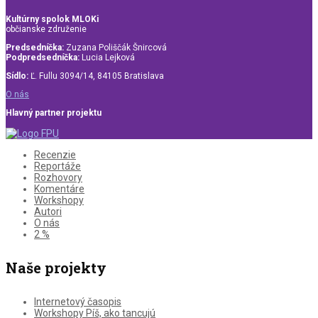
Kultúrny spolok MLOKi
občianske združenie
Predsedníčka:
Zuzana Poliščák Šnircová
Podpredsedníčka:
Lucia Lejková
Sídlo:
Ľ. Fullu 3094/14, 84105 Bratislava
O nás
Hlavný partner projektu
Recenzie
Reportáže
Rozhovory
Komentáre
Workshopy
Autori
O nás
2 %
Naše projekty
Internetový časopis
Workshopy Píš, ako tancujú