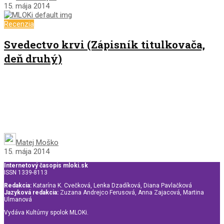
15. mája 2014
Recenzia
Svedectvo krvi (Zápisník titulkovača,
deň druhý)
Matej Moško
15. mája 2014
Internetový časopis mloki.sk
ISSN 1339-8113
Redakcia:
Katarína K. Cvečková, Lenka Dzadíková, Diana Pavlačková
Jazyková redakcia:
Zuzana Andrejco Ferusová, Anna Zajacová, Martina
Ulmanová
Vydáva Kultúrny spolok MLOKi.