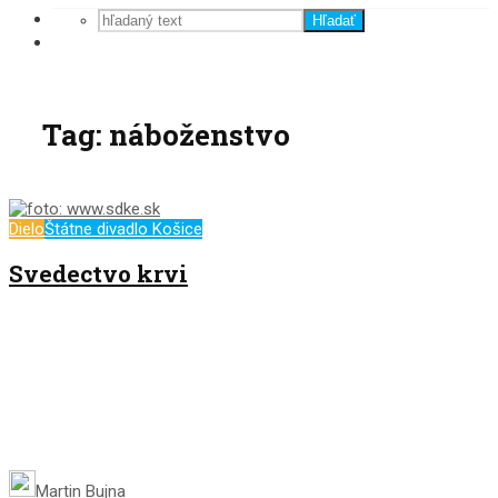
Hľadať
Tag: náboženstvo
Dielo
Štátne divadlo Košice
Svedectvo krvi
Martin Bujna