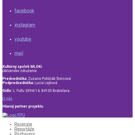
facebook
instagram
youtube
mail
Kultúrny spolok MLOKi
občianske združenie
Predsedníčka:
Zuzana Poliščák Šnircová
Podpredsedníčka:
Lucia Lejková
Sídlo:
Ľ. Fullu 3094/14, 84105 Bratislava
O nás
Hlavný partner projektu
Recenzie
Reportáže
Rozhovory