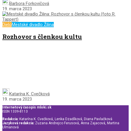
Barbora Forkovičová
19. marca 2023
Dielo
Mestské divadlo Žilina
Rozhovor s členkou kultu
Katarína K. Cvečková
19. marca 2023
Internetový časopis mloki.sk
ISSN 1339-8113
Redakcia:
Katarína K. Cvečková, Lenka Dzadíková, Diana Pavlačková
Jazyková redakcia:
Zuzana Andrejco Ferusová, Anna Zajacová, Martina
Ulmanová