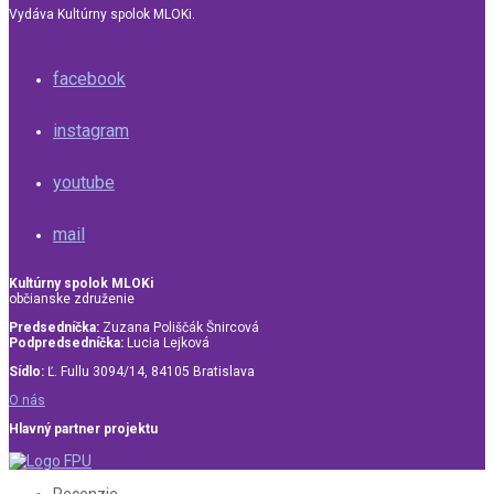
Vydáva Kultúrny spolok MLOKi.
facebook
instagram
youtube
mail
Kultúrny spolok MLOKi
občianske združenie
Predsedníčka:
Zuzana Poliščák Šnircová
Podpredsedníčka:
Lucia Lejková
Sídlo:
Ľ. Fullu 3094/14, 84105 Bratislava
O nás
Hlavný partner projektu
Recenzie