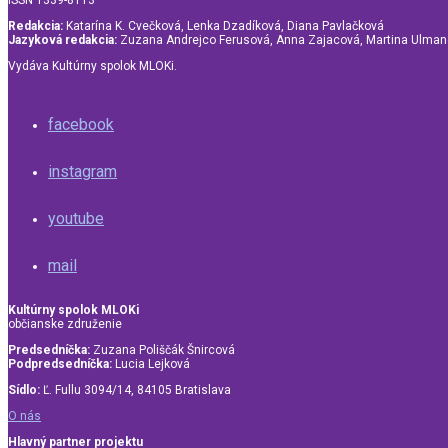
Redakcia:
Katarína K. Cvečková, Lenka Dzadíková, Diana Pavlačková
Jazyková redakcia:
Zuzana Andrejco Ferusová, Anna Zajacová, Martina Ulma
Vydáva Kultúrny spolok MLOKi.
facebook
instagram
youtube
mail
Kultúrny spolok MLOKi
občianske združenie
Predsedníčka:
Zuzana Poliščák Šnircová
Podpredsedníčka:
Lucia Lejková
Sídlo:
Ľ. Fullu 3094/14, 84105 Bratislava
O nás
Hlavný partner projektu