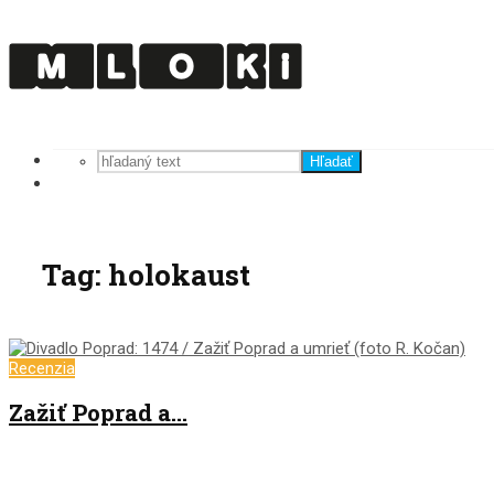
Hľadať
Tag: holokaust
Recenzia
Zažiť Poprad a…