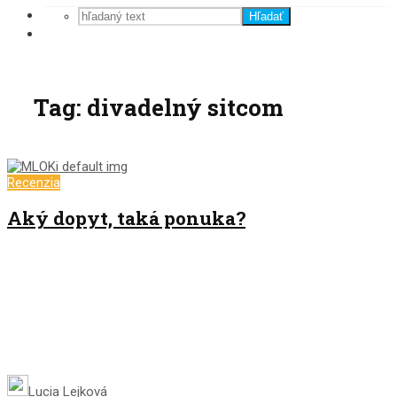
Hľadať
Tag: divadelný sitcom
Recenzia
Aký dopyt, taká ponuka?
Lucia Lejková