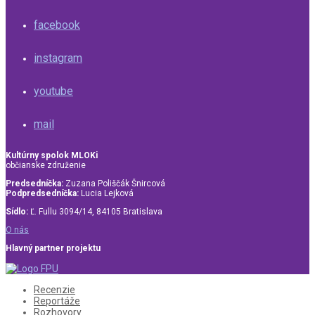
facebook
instagram
youtube
mail
Kultúrny spolok MLOKi
občianske združenie
Predsedníčka:
Zuzana Poliščák Šnircová
Podpredsedníčka:
Lucia Lejková
Sídlo:
Ľ. Fullu 3094/14, 84105 Bratislava
O nás
Hlavný partner projektu
Recenzie
Reportáže
Rozhovory