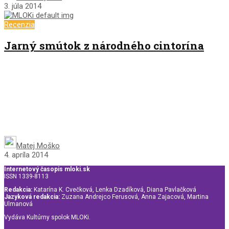
3. júla 2014
Recenzia
Jarný smútok z národného cintorína
Matej Moško
4. apríla 2014
Internetový časopis mloki.sk
ISSN 1339-8113
Redakcia:
Katarína K. Cvečková, Lenka Dzadíková, Diana Pavlačková
Jazyková redakcia:
Zuzana Andrejco Ferusová, Anna Zajacová, Martina
Ulmanová
Vydáva Kultúrny spolok MLOKi.