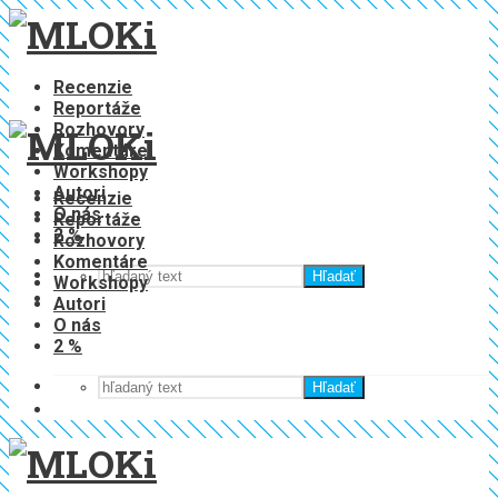
Recenzie
Reportáže
Rozhovory
Komentáre
Workshopy
Autori
Recenzie
O nás
Reportáže
2 %
Rozhovory
Komentáre
Hľadať
Workshopy
Autori
O nás
2 %
Hľadať