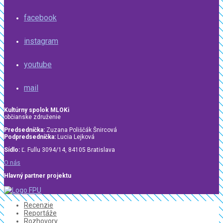
facebook
instagram
youtube
mail
Kultúrny spolok MLOKi
občianske združenie
Predsedníčka:
Zuzana Poliščák Šnircová
Podpredsedníčka:
Lucia Lejková
Sídlo:
Ľ. Fullu 3094/14, 84105 Bratislava
O nás
Hlavný partner projektu
Recenzie
Reportáže
Rozhovory