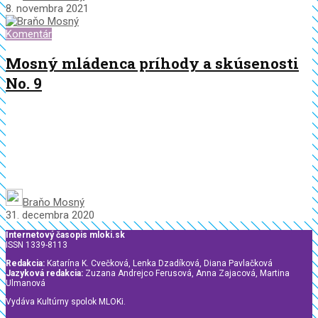
8. novembra 2021
Komentár
Mosný mládenca príhody a skúsenosti
No. 9
Braňo Mosný
31. decembra 2020
Internetový časopis mloki.sk
ISSN 1339-8113
Redakcia:
Katarína K. Cvečková, Lenka Dzadíková, Diana Pavlačková
Jazyková redakcia:
Zuzana Andrejco Ferusová, Anna Zajacová, Martina
Ulmanová
Vydáva Kultúrny spolok MLOKi.