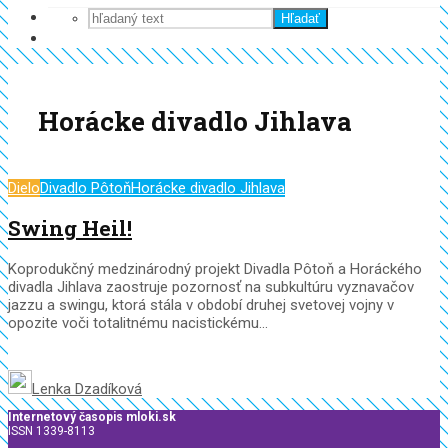
Hľadať
Horácke divadlo Jihlava
Dielo
Divadlo Pôtoň
Horácke divadlo Jihlava
Swing Heil!
Koprodukčný medzinárodný projekt Divadla Pôtoň a Horáckého
divadla Jihlava zaostruje pozornosť na subkultúru vyznavačov
jazzu a swingu, ktorá stála v období druhej svetovej vojny v
opozite voči totalitnému nacistickému...
Lenka Dzadíková
Internetový časopis mloki.sk
ISSN 1339-8113