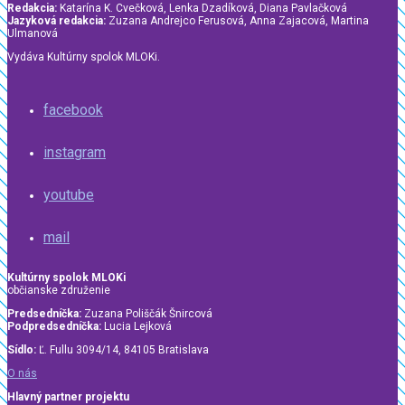
Redakcia:
Katarína K. Cvečková, Lenka Dzadíková, Diana Pavlačková
Jazyková redakcia:
Zuzana Andrejco Ferusová, Anna Zajacová, Martina
Ulmanová
Vydáva Kultúrny spolok MLOKi.
facebook
instagram
youtube
mail
Kultúrny spolok MLOKi
občianske združenie
Predsedníčka:
Zuzana Poliščák Šnircová
Podpredsedníčka:
Lucia Lejková
Sídlo:
Ľ. Fullu 3094/14, 84105 Bratislava
O nás
Hlavný partner projektu