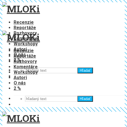
Recenzie
Reportáže
Rozhovory
Komentáre
Workshopy
Autori
Recenzie
O nás
Reportáže
2 %
Rozhovory
Komentáre
Hľadať
Workshopy
Autori
O nás
2 %
Hľadať