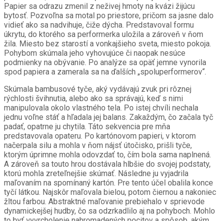
Papier sa odrazu zmenil z neživej hmoty na kvázi žijúcu
bytosť. Pozvoľna sa motal po priestore, pričom sa jasne dalo
vidieť ako sa nadvihuje, čiže dýcha. Predstavoval formu
úkrytu, do ktorého sa performerka uložila a zároveň v ňom
žila. Miesto bez starostí a vonkajšieho sveta, miesto pokoja.
Pohybom skúmala jeho vyhovujúce či naopak nesúce
podmienky na obývanie. Po analýze sa opäť jemne vynorila
spod papiera a zamerala sa na ďalších „spoluperformerov“.
Skúmala bambusové tyče, aký vydávajú zvuk pri rôznej
rýchlosti švihnutia, alebo ako sa správajú, keď s nimi
manipulovala okolo vlastného tela. Po istej chvíli nechala
jednu voľne stáť a hľadala jej balans. Zakaždým, čo začala tyč
padať, opatrne ju chytila. Táto sekvencia pre mňa
predstavovala opateru. Po kartónovom papieri, v ktorom
načerpala silu a mohla v ňom nájsť útočisko, prišli tyče,
ktorým úprimne mohla odovzdať to, čím bola sama naplnená.
A zároveň sa touto hrou dostávala hlbšie do svojej podstaty,
ktorú mohla zreteľnejšie skúmať. Následne ju vyjadrila
maľovaním na spomínaný kartón. Pre tento účel obalila konce
tyčí látkou. Najskôr maľovala bielou, potom čiernou a nakoniec
žltou farbou. Abstraktné maľovanie prebiehalo v sprievode
dynamickejšej hudby, čo sa odzrkadlilo aj na pohyboch. Mohlo
to byť vyvrcholenie nahromadených pocitov a spôsob, akým