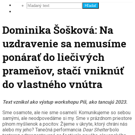
Hľadať
Dominika Šošková: Na
uzdravenie sa nemusíme
ponárať do liečivých
prameňov, stačí vniknúť
do vlastného vnútra
Text vznikol ako výstup workshopu Píš, ako tancujú 2023.
Sme osamote, ale nie sme osamelí. Komunikujeme so sebou
samými, ale neodpovedáme si my. Sme v prázdnom priestore
plnom myšlienok a pocitov. Žijeme v úkryte, ktorý chráni nás
alebo my jeho? Tanečná performancia
Dear Shelter
bolo