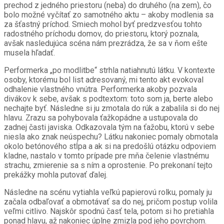
prechod z jedného priestoru (neba) do druhého (na zem), čo
bolo možné vyčítať zo samotného aktu – akoby modlenia sa
za šťastný príchod. Smiech mohol byť predzvesťou tohto
radostného príchodu domov, do priestoru, ktorý poznala,
avšak nasledujúca scéna nám prezrádza, že sa v ňom ešte
musela hľadať.
Performerka „po modlitbe“ strhla natiahnutú látku. V kontexte
osoby, ktorému bol list adresovaný, mi tento akt evokoval
odhalenie vlastného vnútra. Performerka akoby pozvala
divákov k sebe, avšak s podtextom: toto som ja, berte alebo
nechajte byť. Následne si ju zmotala do rúk a zabalila si do nej
hlavu. Zrazu sa pohybovala ťažkopádne a ustupovala do
zadnej časti javiska. Odkazovala tým na ťažobu, ktorú v sebe
niesla ako znak neúspechu? Látku nakoniec pomaly obmotala
okolo betónového stĺpa a ak si na predošlú otázku odpoviem
kladne, nastalo v tomto prípade pre mňa čelenie vlastnému
strachu, zmierenie sa s ním a oprostenie. Po prekonaní tejto
prekážky mohla putovať ďalej.
Následne na scénu vytiahla veľkú papierovú rolku, pomaly ju
začala odbaľovať a obmotávať sa do nej, pričom postup volila
veľmi citlivo. Najskôr spodnú časť tela, potom si ho pretiahla
ponad hlavu, až nakoniec úplne zmizla pod jeho povrchom.