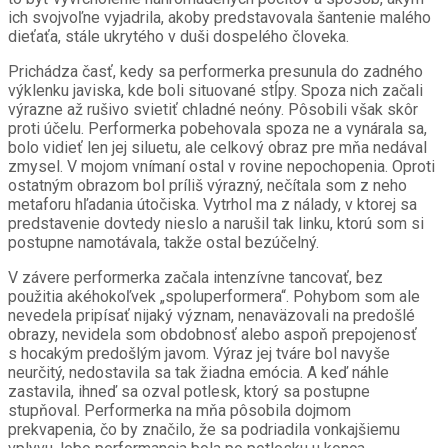
ich svojvoľne vyjadrila, akoby predstavovala šantenie malého
dieťaťa, stále ukrytého v duši dospelého človeka.
Prichádza časť, kedy sa performerka presunula do zadného
výklenku javiska, kde boli situované stĺpy. Spoza nich začali
výrazne až rušivo svietiť chladné neóny. Pôsobili však skôr
proti účelu. Performerka pobehovala spoza ne a vynárala sa,
bolo vidieť len jej siluetu, ale celkový obraz pre mňa nedával
zmysel. V mojom vnímaní ostal v rovine nepochopenia. Oproti
ostatným obrazom bol príliš výrazný, nečítala som z neho
metaforu hľadania útočiska. Vytrhol ma z nálady, v ktorej sa
predstavenie dovtedy nieslo a narušil tak linku, ktorú som si
postupne namotávala, takže ostal bezúčelný.
V závere performerka začala intenzívne tancovať, bez
použitia akéhokoľvek „spoluperformera“. Pohybom som ale
nevedela pripísať nijaký význam, nenaväzovali na predošlé
obrazy, nevidela som obdobnosť alebo aspoň prepojenosť
s hocakým predošlým javom. Výraz jej tváre bol navyše
neurčitý, nedostavila sa tak žiadna emócia. A keď náhle
zastavila, ihneď sa ozval potlesk, ktorý sa postupne
stupňoval. Performerka na mňa pôsobila dojmom
prekvapenia, čo by značilo, že sa podriadila vonkajšiemu