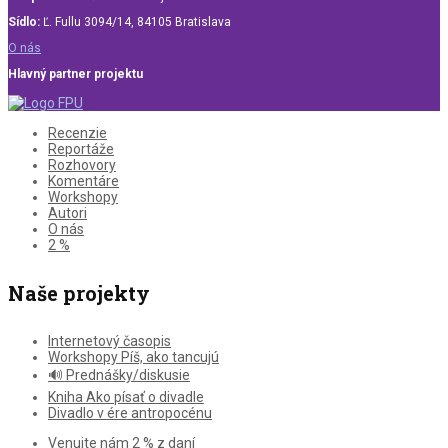
Sídlo:
Ľ. Fullu 3094/14, 84105 Bratislava
O nás
Hlavný partner projektu
Recenzie
Reportáže
Rozhovory
Komentáre
Workshopy
Autori
O nás
2 %
Naše projekty
Internetový časopis
Workshopy Píš, ako tancujú
🔊 Prednášky/diskusie
Kniha Ako písať o divadle
Divadlo v ére antropocénu
Venujte nám 2 % z daní