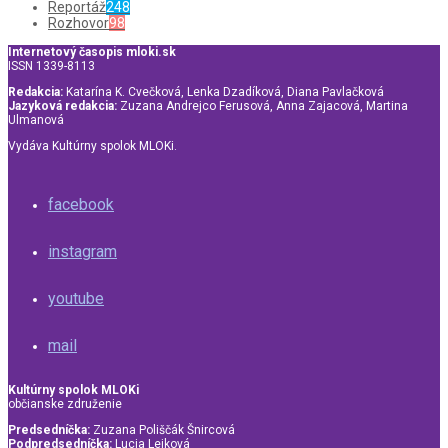
Reportáž
248
Rozhovor
98
Internetový časopis mloki.sk
ISSN 1339-8113
Redakcia:
Katarína K. Cvečková, Lenka Dzadíková, Diana Pavlačková
Jazyková redakcia:
Zuzana Andrejco Ferusová, Anna Zajacová, Martina
Ulmanová
Vydáva Kultúrny spolok MLOKi.
facebook
instagram
youtube
mail
Kultúrny spolok MLOKi
občianske združenie
Predsedníčka:
Zuzana Poliščák Šnircová
Podpredsedníčka:
Lucia Lejková