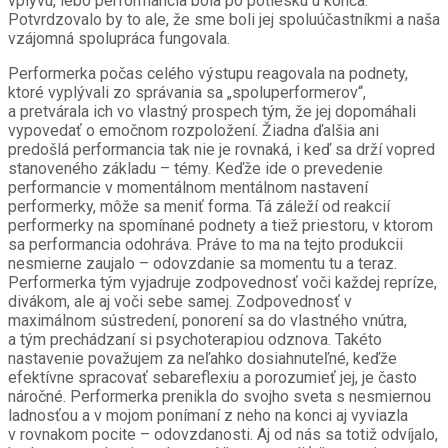
vplyvu, lebo performancia bola po potlesku u konca.
Potvrdzovalo by to ale, že sme boli jej spoluúčastníkmi a naša
vzájomná spolupráca fungovala.
Performerka počas celého výstupu reagovala na podnety,
ktoré vyplývali zo správania sa „spoluperformerov“,
a pretvárala ich vo vlastný prospech tým, že jej dopomáhali
vypovedať o emočnom rozpoložení. Žiadna ďalšia ani
predošlá performancia tak nie je rovnaká, i keď sa drží vopred
stanoveného základu – témy. Keďže ide o prevedenie
performancie v momentálnom mentálnom nastavení
performerky, môže sa meniť forma. Tá záleží od reakcií
performerky na spomínané podnety a tiež priestoru, v ktorom
sa performancia odohráva. Práve to ma na tejto produkcii
nesmierne zaujalo – odovzdanie sa momentu tu a teraz.
Performerka tým vyjadruje zodpovednosť voči každej repríze,
divákom, ale aj voči sebe samej. Zodpovednosť v
maximálnom sústredení, ponorení sa do vlastného vnútra,
a tým prechádzaní si psychoterapiou odznova. Takéto
nastavenie považujem za neľahko dosiahnuteľné, keďže
efektívne spracovať sebareflexiu a porozumieť jej, je často
náročné. Performerka prenikla do svojho sveta s nesmiernou
ladnosťou a v mojom ponímaní z neho na konci aj vyviazla
v rovnakom pocite – odovzdanosti. Aj od nás sa totiž odvíjalo,