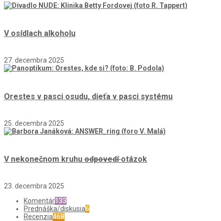
V osídlach alkoholu
27. decembra 2025
Orestes v pasci osudu, dieťa v pasci systému
25. decembra 2025
V nekonečnom kruhu
odpovedí
otázok
23. decembra 2025
Komentár
133
Prednáška/diskusia
6
Recenzia
468