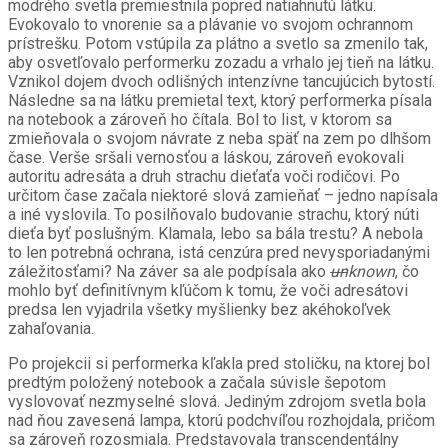
modrého svetla premiestnila popred natiahnutú látku.
Evokovalo to vnorenie sa a plávanie vo svojom ochrannom
prístrešku. Potom vstúpila za plátno a svetlo sa zmenilo tak,
aby osvetľovalo performerku zozadu a vrhalo jej tieň na látku.
Vznikol dojem dvoch odlišných intenzívne tancujúcich bytostí.
Následne sa na látku premietal text, ktorý performerka písala
na notebook a zároveň ho čítala. Bol to list, v ktorom sa
zmieňovala o svojom návrate z neba späť na zem po dlhšom
čase. Verše sršali vernosťou a láskou, zároveň evokovali
autoritu adresáta a druh strachu dieťaťa voči rodičovi. Po
určitom čase začala niektoré slová zamieňať – jedno napísala
a iné vyslovila. To posilňovalo budovanie strachu, ktorý núti
dieťa byť poslušným. Klamala, lebo sa bála trestu? A nebola
to len potrebná ochrana, istá cenzúra pred nevysporiadanými
záležitosťami? Na záver sa ale podpísala ako
un
known
, čo
mohlo byť definitívnym kľúčom k tomu, že voči adresátovi
predsa len vyjadrila všetky myšlienky bez akéhokoľvek
zahaľovania.
Po projekcii si performerka kľakla pred stoličku, na ktorej bol
predtým položený notebook a začala súvisle šepotom
vyslovovať nezmyselné slová. Jediným zdrojom svetla bola
nad ňou zavesená lampa, ktorú podchvíľou rozhojdala, pričom
sa zároveň rozosmiala. Predstavovala transcendentálny