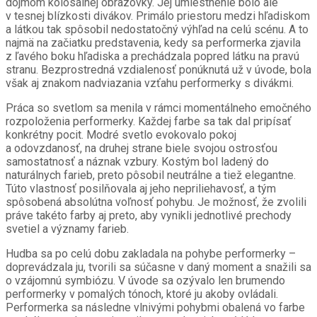
dojmom kolosálnej obrazovky. Jej umiestnenie bolo ale
v tesnej blízkosti divákov. Primálo priestoru medzi hľadiskom
a látkou tak spôsobil nedostatočný výhľad na celú scénu. A to
najmä na začiatku predstavenia, kedy sa performerka zjavila
z ľavého boku hľadiska a prechádzala popred látku na pravú
stranu. Bezprostredná vzdialenosť ponúknutá už v úvode, bola
však aj znakom nadviazania vzťahu performerky s divákmi.
Práca so svetlom sa menila v rámci momentálneho emočného
rozpoloženia performerky. Každej farbe sa tak dal pripísať
konkrétny pocit. Modré svetlo evokovalo pokoj
a odovzdanosť, na druhej strane biele svojou ostrosťou
samostatnosť a náznak vzbury. Kostým bol ladený do
naturálnych farieb, preto pôsobil neutrálne a tiež elegantne.
Túto vlastnosť posilňovala aj jeho nepriliehavosť, a tým
spôsobená absolútna voľnosť pohybu. Je možnosť, že zvolili
práve takéto farby aj preto, aby vynikli jednotlivé prechody
svetiel a významy farieb.
Hudba sa po celú dobu zakladala na pohybe performerky –
doprevádzala ju, tvorili sa súčasne v daný moment a snažili sa
o vzájomnú symbiózu. V úvode sa ozývalo len brumendo
performerky v pomalých tónoch, ktoré ju akoby ovládali.
Performerka sa následne vlnivými pohybmi obalená vo farbe