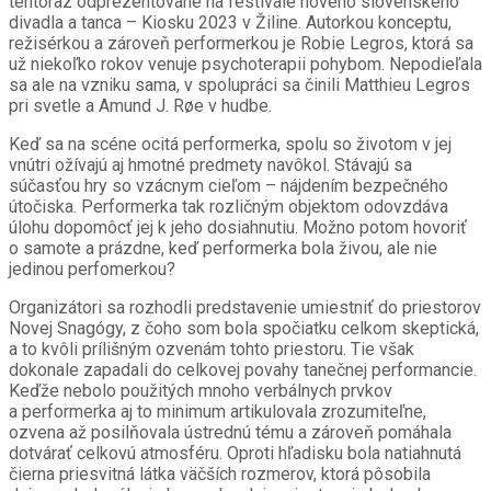
tentoraz odprezentované na festivale nového slovenského
divadla a tanca – Kiosku 2023 v Žiline. Autorkou konceptu,
režisérkou a zároveň performerkou je Robie Legros, ktorá sa
už niekoľko rokov venuje psychoterapii pohybom. Nepodieľala
sa ale na vzniku sama, v spolupráci sa činili Matthieu Legros
pri svetle a Amund J. Røe v hudbe.
Keď sa na scéne ocitá performerka, spolu so životom v jej
vnútri ožívajú aj hmotné predmety navôkol. Stávajú sa
súčasťou hry so vzácnym cieľom – nájdením bezpečného
útočiska. Performerka tak rozličným objektom odovzdáva
úlohu dopomôcť jej k jeho dosiahnutiu. Možno potom hovoriť
o samote a prázdne, keď performerka bola živou, ale nie
jedinou perfomerkou?
Organizátori sa rozhodli predstavenie umiestniť do priestorov
Novej Snagógy, z čoho som bola spočiatku celkom skeptická,
a to kvôli prílišným ozvenám tohto priestoru. Tie však
dokonale zapadali do celkovej povahy tanečnej performancie.
Keďže nebolo použitých mnoho verbálnych prvkov
a performerka aj to minimum artikulovala zrozumiteľne,
ozvena až posilňovala ústrednú tému a zároveň pomáhala
dotvárať celkovú atmosféru. Oproti hľadisku bola natiahnutá
čierna priesvitná látka väčších rozmerov, ktorá pôsobila