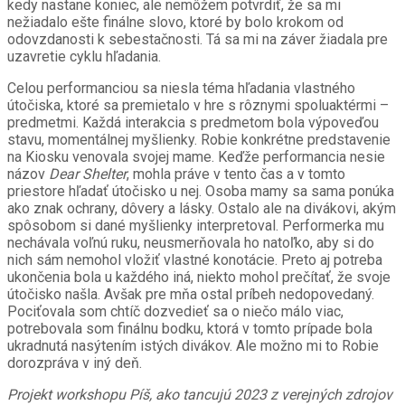
kedy nastane koniec, ale nemôžem potvrdiť, že sa mi
nežiadalo ešte finálne slovo, ktoré by bolo krokom od
odovzdanosti k sebestačnosti. Tá sa mi na záver žiadala pre
uzavretie cyklu hľadania.
Celou performanciou sa niesla téma hľadania vlastného
útočiska, ktoré sa premietalo v hre s rôznymi spoluaktérmi –
predmetmi. Každá interakcia s predmetom bola výpoveďou
stavu, momentálnej myšlienky. Robie konkrétne predstavenie
na Kiosku venovala svojej mame. Keďže performancia nesie
názov
Dear Shelter
, mohla práve v tento čas a v tomto
priestore hľadať útočisko u nej. Osoba mamy sa sama ponúka
ako znak ochrany, dôvery a lásky. Ostalo ale na divákovi, akým
spôsobom si dané myšlienky interpretoval. Performerka mu
nechávala voľnú ruku, neusmerňovala ho natoľko, aby si do
nich sám nemohol vložiť vlastné konotácie. Preto aj potreba
ukončenia bola u každého iná, niekto mohol prečítať, že svoje
útočisko našla. Avšak pre mňa ostal príbeh nedopovedaný.
Pociťovala som chtíč dozvedieť sa o niečo málo viac,
potrebovala som finálnu bodku, ktorá v tomto prípade bola
ukradnutá nasýtením istých divákov. Ale možno mi to Robie
dorozpráva v iný deň.
Projekt workshopu Píš, ako tancujú 2023 z verejných zdrojov