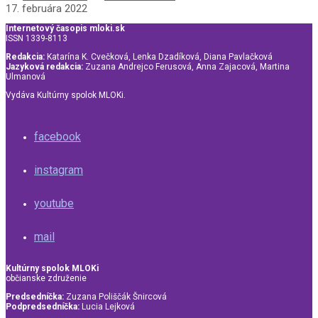
17. februára 2022
Internetový časopis mloki.sk
ISSN 1339-8113
Redakcia:
Katarína K. Cvečková, Lenka Dzadíková, Diana Pavlačková
Jazyková redakcia:
Zuzana Andrejco Ferusová, Anna Zajacová, Martina
Ulmanová
Vydáva Kultúrny spolok MLOKi.
facebook
instagram
youtube
mail
Kultúrny spolok MLOKi
občianske združenie
Predsedníčka:
Zuzana Poliščák Šnircová
Podpredsedníčka:
Lucia Lejková