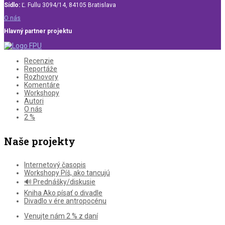
Sídlo:
Ľ. Fullu 3094/14, 84105 Bratislava
O nás
Hlavný partner projektu
Recenzie
Reportáže
Rozhovory
Komentáre
Workshopy
Autori
O nás
2 %
Naše projekty
Internetový časopis
Workshopy Píš, ako tancujú
🔊 Prednášky/diskusie
Kniha Ako písať o divadle
Divadlo v ére antropocénu
Venujte nám 2 % z daní