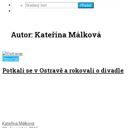
Hľadať
Autor: Kateřina Málková
Reportáž
Potkali se v Ostravě a rokovali o divadle
Kateřina Málková