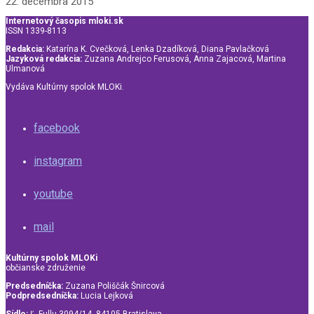
22. decembra 2015
Internetový časopis mloki.sk
ISSN 1339-8113
Redakcia:
Katarína K. Cvečková, Lenka Dzadíková, Diana Pavlačková
Jazyková redakcia:
Zuzana Andrejco Ferusová, Anna Zajacová, Martina
Ulmanová
Vydáva Kultúrny spolok MLOKi.
facebook
instagram
youtube
mail
Kultúrny spolok MLOKi
občianske združenie
Predsedníčka:
Zuzana Poliščák Šnircová
Podpredsedníčka:
Lucia Lejková