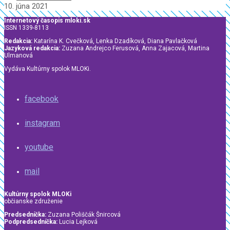
10. júna 2021
Internetový časopis mloki.sk
ISSN 1339-8113
Redakcia:
Katarína K. Cvečková, Lenka Dzadíková, Diana Pavlačková
Jazyková redakcia:
Zuzana Andrejco Ferusová, Anna Zajacová, Martina
Ulmanová
Vydáva Kultúrny spolok MLOKi.
facebook
instagram
youtube
mail
Kultúrny spolok MLOKi
občianske združenie
Predsedníčka:
Zuzana Poliščák Šnircová
Podpredsedníčka:
Lucia Lejková