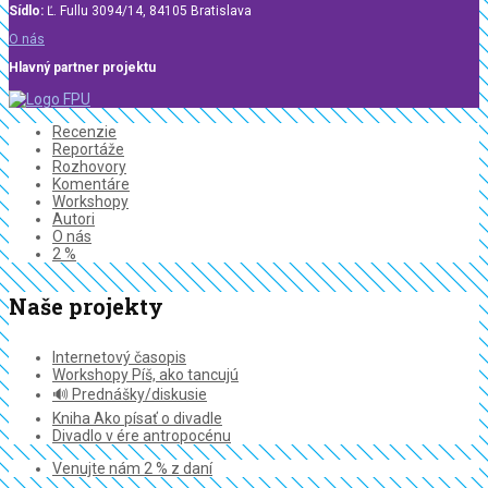
Sídlo:
Ľ. Fullu 3094/14, 84105 Bratislava
O nás
Hlavný partner projektu
Recenzie
Reportáže
Rozhovory
Komentáre
Workshopy
Autori
O nás
2 %
Naše projekty
Internetový časopis
Workshopy Píš, ako tancujú
🔊 Prednášky/diskusie
Kniha Ako písať o divadle
Divadlo v ére antropocénu
Venujte nám 2 % z daní