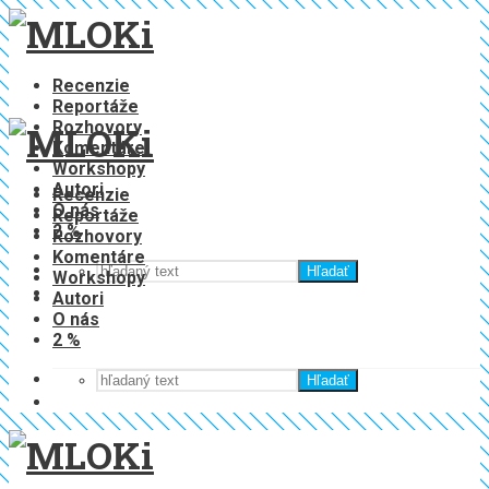
Recenzie
Reportáže
Rozhovory
Komentáre
Workshopy
Autori
Recenzie
O nás
Reportáže
2 %
Rozhovory
Komentáre
Hľadať
Workshopy
Autori
O nás
2 %
Hľadať