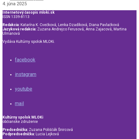
4. júna 2025
Internetový časopis mloki.sk
ISSN 1339-8113
Redakcia:
Katarína K. Cvečková, Lenka Dzadíková, Diana Pavlačková
Jazyková redakcia:
Zuzana Andrejco Ferusová, Anna Zajacová, Martina
Ulmanová
Vydáva Kultúrny spolok MLOKi.
facebook
instagram
youtube
mail
Kultúrny spolok MLOKi
občianske združenie
Predsedníčka:
Zuzana Poliščák Šnircová
Podpredsedníčka:
Lucia Lejková