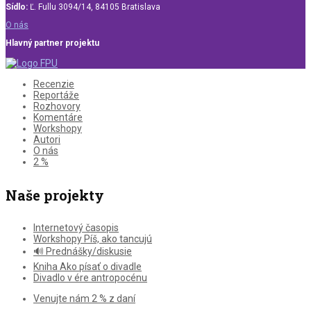
Sídlo:
Ľ. Fullu 3094/14, 84105 Bratislava
O nás
Hlavný partner projektu
Recenzie
Reportáže
Rozhovory
Komentáre
Workshopy
Autori
O nás
2 %
Naše projekty
Internetový časopis
Workshopy Píš, ako tancujú
🔊 Prednášky/diskusie
Kniha Ako písať o divadle
Divadlo v ére antropocénu
Venujte nám 2 % z daní