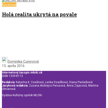
Recenzia
Holá realita ukrytá na povale
Dominika Cunevová
15. apríla 2016
Internetový časopis mloki.sk
ISSN 1339-8113
Redakcia:
Katarína K. Cvečková, Lenka Dzadíková, Diana Pavlačková
Jazyková redakcia:
Zuzana Andrejco Ferusová, Anna Zajacová, Martina
Ulmanová
Vydáva Kultúrny spolok MLOKi.