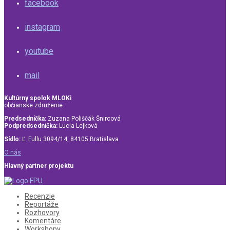
facebook
instagram
youtube
mail
Kultúrny spolok MLOKi
občianske združenie
Predsedníčka:
Zuzana Poliščák Šnircová
Podpredsedníčka:
Lucia Lejková
Sídlo:
Ľ. Fullu 3094/14, 84105 Bratislava
O nás
Hlavný partner projektu
Recenzie
Reportáže
Rozhovory
Komentáre
Workshopy