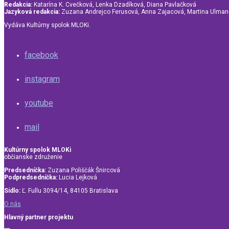
Redakcia:
Katarína K. Cvečková, Lenka Dzadíková, Diana Pavlačková
Jazyková redakcia:
Zuzana Andrejco Ferusová, Anna Zajacová, Martina Ulma
Vydáva Kultúrny spolok MLOKi.
facebook
instagram
youtube
mail
Kultúrny spolok MLOKi
občianske združenie
Predsedníčka:
Zuzana Poliščák Šnircová
Podpredsedníčka:
Lucia Lejková
Sídlo:
Ľ. Fullu 3094/14, 84105 Bratislava
O nás
Hlavný partner projektu