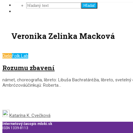
Hľadať
Veronika Zelinka Macková
Dielo
Folk Lab
Rozumu zbavení
námet, choreografia, libreto: Libuša Bachratáréžia, libreto, svet
Ambrózováúčinkujú: Roberta...
Katarína K. Cvečková
Internetový časopis mloki.sk
ISSN 1339-8113