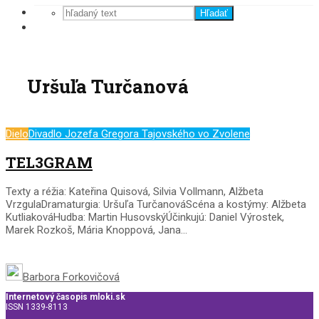
Hľadať
Uršuľa Turčanová
Dielo
Divadlo Jozefa Gregora Tajovského vo Zvolene
TEL3GRAM
Texty a réžia: Kateřina Quisová, Silvia Vollmann, Alžbeta
VrzgulaDramaturgia: Uršuľa TurčanováScéna a kostýmy: Alžbeta
KutliakováHudba: Martin HusovskýÚčinkujú: Daniel Výrostek,
Marek Rozkoš, Mária Knoppová, Jana...
Barbora Forkovičová
Internetový časopis mloki.sk
ISSN 1339-8113