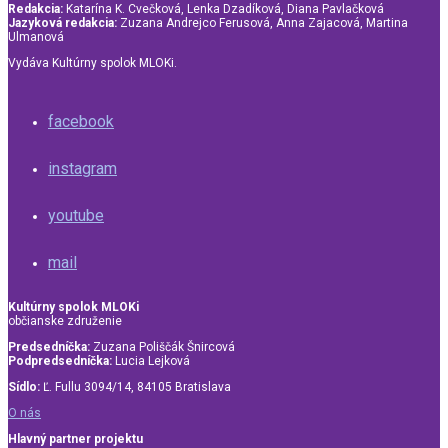
Redakcia:
Katarína K. Cvečková, Lenka Dzadíková, Diana Pavlačková
Jazyková redakcia:
Zuzana Andrejco Ferusová, Anna Zajacová, Martina
Ulmanová
Vydáva Kultúrny spolok MLOKi.
facebook
instagram
youtube
mail
Kultúrny spolok MLOKi
občianske združenie
Predsedníčka:
Zuzana Poliščák Šnircová
Podpredsedníčka:
Lucia Lejková
Sídlo:
Ľ. Fullu 3094/14, 84105 Bratislava
O nás
Hlavný partner projektu