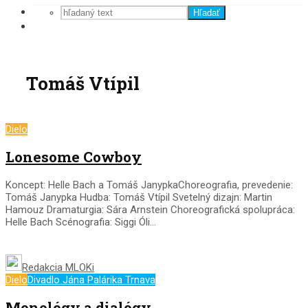
Hľadať
Tomáš Vtípil
Dielo
Lonesome Cowboy
Koncept: Helle Bach a Tomáš JanypkaChoreografia, prevedenie:
Tomáš Janypka Hudba: Tomáš Vtípil Svetelný dizajn: Martin
Hamouz Dramaturgia: Sára Arnstein Choreografická spolupráca:
Helle Bach Scénografia: Siggi Óli...
Redakcia MLOKi
Dielo
Divadlo Jána Palárika Trnava
Monológy a dialógy