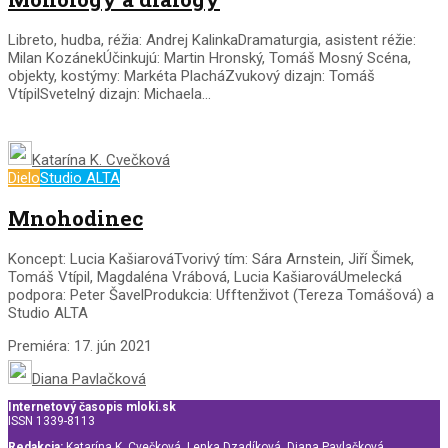
Libreto, hudba, réžia: Andrej KalinkaDramaturgia, asistent réžie:
Milan KozánekÚčinkujú: Martin Hronský, Tomáš Mosný Scéna,
objekty, kostýmy: Markéta PlacháZvukový dizajn: Tomáš
VtípilSvetelný dizajn: Michaela...
Katarína K. Cvečková
Dielo
Studio ALTA
Mnohodinec
Koncept: Lucia KašiarováTvorivý tím: Sára Arnstein, Jiří Šimek,
Tomáš Vtípil, Magdaléna Vrábová, Lucia KašiarováUmelecká
podpora: Peter ŠavelProdukcia: Ufftenživot (Tereza Tomášová) a
Studio ALTA
Premiéra: 17. jún 2021
Diana Pavlačková
Internetový časopis mloki.sk
ISSN 1339-8113
Redakcia:
Katarína K. Cvečková, Lenka Dzadíková, Diana Pavlačková