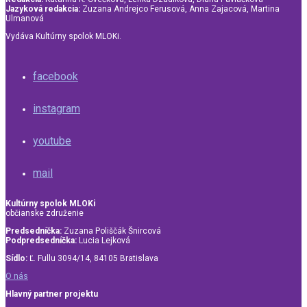
Jazyková redakcia:
Zuzana Andrejco Ferusová, Anna Zajacová, Martina
Ulmanová
Vydáva Kultúrny spolok MLOKi.
facebook
instagram
youtube
mail
Kultúrny spolok MLOKi
občianske združenie
Predsedníčka:
Zuzana Poliščák Šnircová
Podpredsedníčka:
Lucia Lejková
Sídlo:
Ľ. Fullu 3094/14, 84105 Bratislava
O nás
Hlavný partner projektu