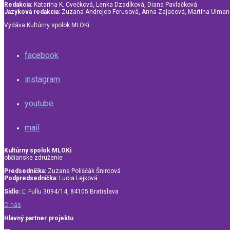
Redakcia:
Katarína K. Cvečková, Lenka Dzadíková, Diana Pavlačková
Jazyková redakcia:
Zuzana Andrejco Ferusová, Anna Zajacová, Martina Ulma
Vydáva Kultúrny spolok MLOKi.
facebook
instagram
youtube
mail
Kultúrny spolok MLOKi
občianske združenie
Predsedníčka:
Zuzana Poliščák Šnircová
Podpredsedníčka:
Lucia Lejková
Sídlo:
Ľ. Fullu 3094/14, 84105 Bratislava
O nás
Hlavný partner projektu