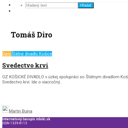
Hľadať
Tomáš Diro
Dielo
Štátne divadlo Košice
Svedectvo krvi
OZ KOŠICKÉ DIVADLO v úzkej spolupráci so Štátnym divadlom Košic
Svedectvo krvi. Ide o viacročný...
Martin Bujna
Internetový časopis mloki.sk
ISSN 1339-8113