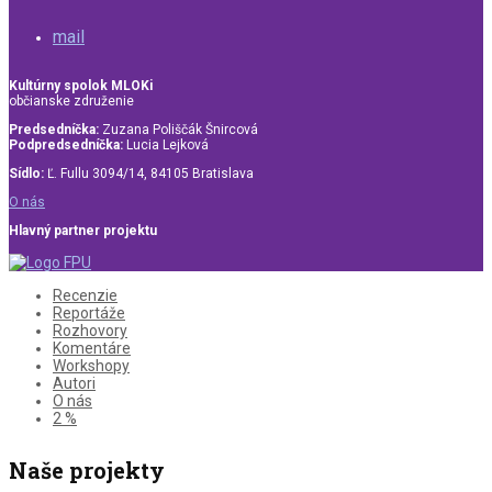
mail
Kultúrny spolok MLOKi
občianske združenie
Predsedníčka:
Zuzana Poliščák Šnircová
Podpredsedníčka:
Lucia Lejková
Sídlo:
Ľ. Fullu 3094/14, 84105 Bratislava
O nás
Hlavný partner projektu
Recenzie
Reportáže
Rozhovory
Komentáre
Workshopy
Autori
O nás
2 %
Naše projekty