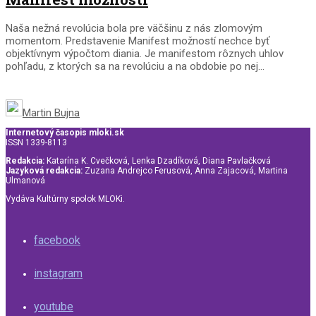
Naša nežná revolúcia bola pre väčšinu z nás zlomovým
momentom. Predstavenie Manifest možností nechce byť
objektívnym výpočtom diania. Je manifestom rôznych uhlov
pohľadu, z ktorých sa na revolúciu a na obdobie po nej...
Martin Bujna
Internetový časopis mloki.sk
ISSN 1339-8113
Redakcia:
Katarína K. Cvečková, Lenka Dzadíková, Diana Pavlačková
Jazyková redakcia:
Zuzana Andrejco Ferusová, Anna Zajacová, Martina
Ulmanová
Vydáva Kultúrny spolok MLOKi.
facebook
instagram
youtube