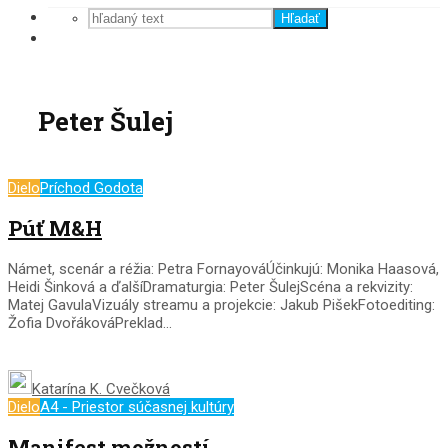
Hľadať
Peter Šulej
Dielo
Príchod Godota
Púť M&H
Námet, scenár a réžia: Petra FornayováÚčinkujú: Monika Haasová,
Heidi Šinková a ďalšíDramaturgia: Peter ŠulejScéna a rekvizity:
Matej GavulaVizuály streamu a projekcie: Jakub PišekFotoediting:
Žofia DvořákováPreklad...
Katarína K. Cvečková
Dielo
A4 - Priestor súčasnej kultúry
Manifest možností