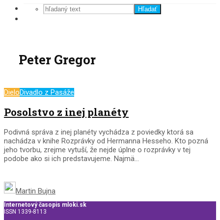
Hľadať
Peter Gregor
Dielo
Divadlo z Pasáže
Posolstvo z inej planéty
Podivná správa z inej planéty vychádza z poviedky ktorá sa
nachádza v knihe Rozprávky od Hermanna Hesseho. Kto pozná
jeho tvorbu, zrejme vytuší, že nejde úplne o rozprávky v tej
podobe ako si ich predstavujeme. Najmä...
Martin Bujna
Internetový časopis mloki.sk
ISSN 1339-8113