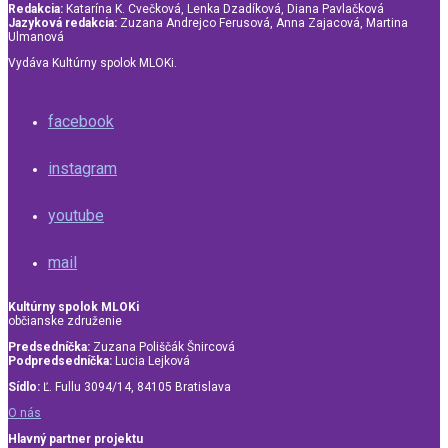
Redakcia:
Katarína K. Cvečková, Lenka Dzadíková, Diana Pavlačková
Jazyková redakcia:
Zuzana Andrejco Ferusová, Anna Zajacová, Martina
Ulmanová
Vydáva Kultúrny spolok MLOKi.
facebook
instagram
youtube
mail
Kultúrny spolok MLOKi
občianske združenie
Predsedníčka:
Zuzana Poliščák Šnircová
Podpredsedníčka:
Lucia Lejková
Sídlo:
Ľ. Fullu 3094/14, 84105 Bratislava
O nás
Hlavný partner projektu